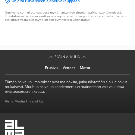
Ohjeita turvalliseen ajoneuvokauppaan
Nettivene.com ei ota vastuuta myyjän antamien tietojen paikkansapitävyydestä.
Ilmoitetuissa tiedoissa saattaa olla myös tahattomia puutteita tai virheitä. Tieto on
siis sitova vasta kun myyjä on sen pyynnöstäsi vahvistanut.
SIVUN ALKUUN
Etusivu
Veneet
Motot
Tämän palvelun ilmoitukset ovat mainoksia, jotka näytetään sinulle hakusi
mukaisesti. Muuhun palvelun kohdennettuun mainontaan voit vaikuttaa
evästeasetusten kautta.
Alma Media Finland Oy