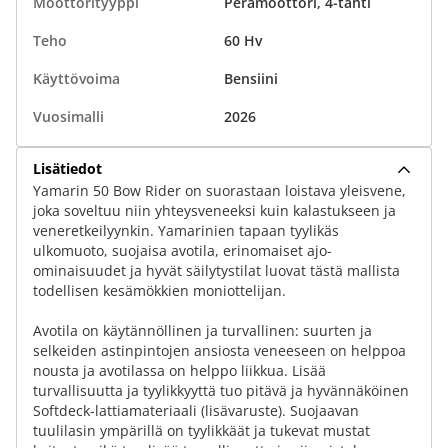
Moottorityyppi
Perämoottori, 4-tahti
Teho
60 Hv
Käyttövoima
Bensiini
Vuosimalli
2026
Lisätiedot
Yamarin 50 Bow Rider on suorastaan loistava yleisvene,
joka soveltuu niin yhteysveneeksi kuin kalastukseen ja
veneretkeilyynkin. Yamarinien tapaan tyylikäs
ulkomuoto, suojaisa avotila, erinomaiset ajo-
ominaisuudet ja hyvät säilytystilat luovat tästä mallista
todellisen kesämökkien moniottelijan.
Avotila on käytännöllinen ja turvallinen: suurten ja
selkeiden astinpintojen ansiosta veneeseen on helppoa
nousta ja avotilassa on helppo liikkua. Lisää
turvallisuutta ja tyylikkyyttä tuo pitävä ja hyvännäköinen
Softdeck-lattiamateriaali (lisävaruste). Suojaavan
tuulilasin ympärillä on tyylikkäät ja tukevat mustat