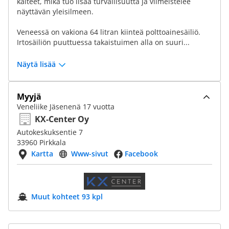
kaiteet, mikä tuo lisää turvallisuutta ja viimeistelee
näyttävän yleisilmeen.
Veneessä on vakiona 64 litran kiinteä polttoainesäiliö.
Irtosäiliön puuttuessa takaistuimen alla on suuri...
Näytä lisää
Myyjä
Veneliike Jäsenenä 17 vuotta
KX-Center Oy
Autokeskuksentie 7
33960 Pirkkala
Kartta
Www-sivut
Facebook
Muut kohteet 93 kpl