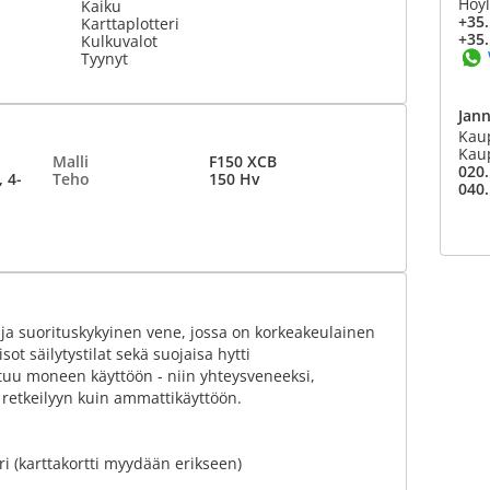
Höyl
Kaiku
+35.
Karttaplotteri
+35.
Kulkuvalot
Tyynyt
Jan
Kaup
Kaup
Malli
F150 XCB
020.
 4-
Teho
150 Hv
040.
 ja suorituskykyinen vene, jossa on korkeakeulainen
sot säilytystilat sekä suojaisa hytti
uu moneen käyttöön - niin yhteysveneeksi,
 retkeilyyn kuin ammattikäyttöön.
 (karttakortti myydään erikseen)