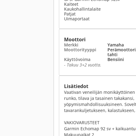
Kaiteet
Kaukohallintalaite
Patjat
Uimaportaat
Moottori
Merkki
Yamaha
Moottorityyppi
Perämoottori,
tahti
Käyttövoima
Bensiini
-
Takuu 3+2 vuotta.
Lisätiedot
Vaativan veneilijän monikäyttöinen
runko, tilava ja tasainen takakansi, i
yöpymismahdollisuuksineen. Sovelt
tavarankuljetukseen, kalastukseen,
VAKIOVARUSTEET
Garmin Echomap 92 sv + kaikuanturi
Makuupaikat 2