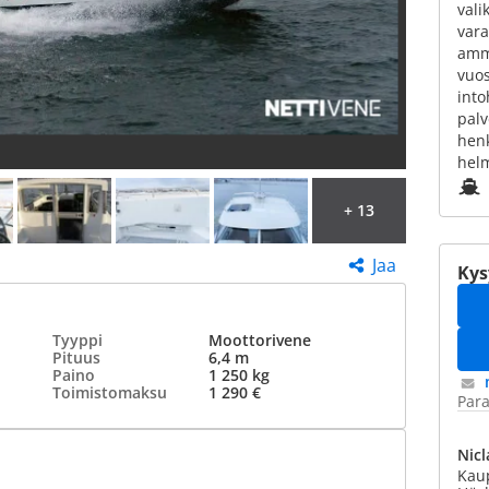
vali
vara
amma
vuo
into
pal
hen
helm
+ 13
Jaa
Kys
Tyyppi
Moottorivene
Pituus
6,4 m
Paino
1 250 kg
Toimistomaksu
1 290 €
Para
Nic
Kau