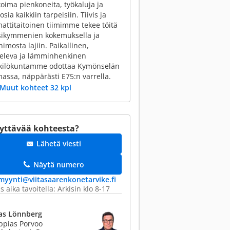
koima pienkoneita, työkaluja ja
osia kaikkiin tarpeisiin. Tiivis ja
ttitaitoinen tiimimme tekee töitä
sikymmenien kokemuksella ja
himosta lajiin. Paikallinen,
veleva ja lämminhenkinen
kilökuntamme odottaa Kymönselän
assa, näppärästi E75:n varrella.
Muut kohteet 32 kpl
yttävää kohteesta?
Lähetä viesti
Näytä numero
myynti@​viitasaarenkonetarvike.fi
s aika tavoitella: Arkisin klo 8-17
las Lönnberg
ppias Porvoo