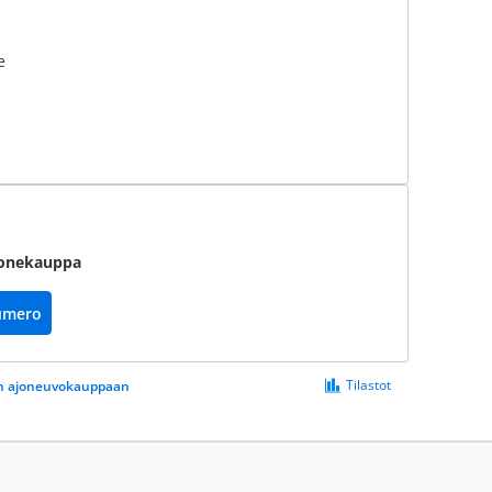
e
Konekauppa
umero
Tilastot
een ajoneuvokauppaan