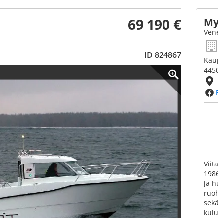
69 190 €
My
Vene
ID 824867
Kau
4450
Viit
1986
ja h
ruoh
sekä
kulu