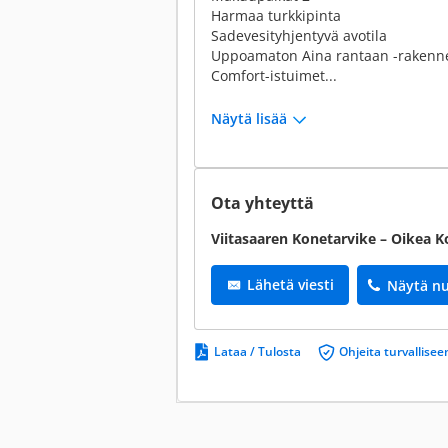
Harmaa turkkipinta
Sadevesityhjentyvä avotila
Uppoamaton Aina rantaan -rakenn
Comfort-istuimet...
Näytä lisää
Ota yhteyttä
Viitasaaren Konetarvike – Oikea 
Lähetä viesti
Näytä n
Lataa / Tulosta
Ohjeita turvallis