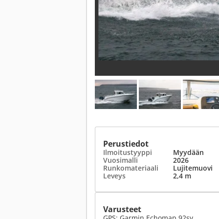
Perustiedot
Ilmoitustyyppi
Myydään
Vuosimalli
2026
Runkomateriaali
Lujitemuovi
Leveys
2,4 m
Varusteet
GPS: Garmin Echomap 92sv