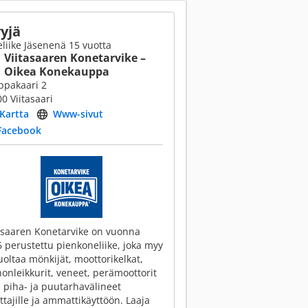
yjä
liike Jäsenenä 15 vuotta
Viitasaaren Konetarvike –
Oikea Konekauppa
ppakaari 2
0 Viitasaari
Kartta
Www-sivut
Facebook
asaaren Konetarvike on vuonna
 perustettu pienkoneliike, joka myy
uoltaa mönkijät, moottorikelkat,
onleikkurit, veneet, perämoottorit
 piha- ja puutarhavälineet
ttajille ja ammattikäyttöön. Laaja