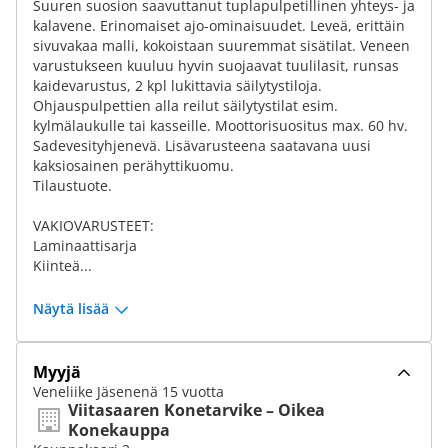
Suuren suosion saavuttanut tuplapulpetillinen yhteys- ja
kalavene. Erinomaiset ajo-ominaisuudet. Leveä, erittäin
sivuvakaa malli, kokoistaan suuremmat sisätilat. Veneen
varustukseen kuuluu hyvin suojaavat tuulilasit, runsas
kaidevarustus, 2 kpl lukittavia säilytystiloja.
Ohjauspulpettien alla reilut säilytystilat esim.
kylmälaukulle tai kasseille. Moottorisuositus max. 60 hv.
Sadevesityhjenevä. Lisävarusteena saatavana uusi
kaksiosainen perähyttikuomu.
Tilaustuote.
VAKIOVARUSTEET:
Laminaattisarja
Kiinteä...
Näytä lisää
Myyjä
Veneliike Jäsenenä 15 vuotta
Viitasaaren Konetarvike – Oikea
Konekauppa