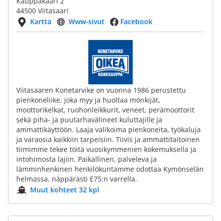
Kauppakaari 2
44500 Viitasaari
Kartta
Www-sivut
Facebook
Viitasaaren Konetarvike on vuonna 1986 perustettu
pienkoneliike, joka myy ja huoltaa mönkijät,
moottorikelkat, ruohonleikkurit, veneet, perämoottorit
sekä piha- ja puutarhavälineet kuluttajille ja
ammattikäyttöön. Laaja valikoima pienkoneita, työkaluja
ja varaosia kaikkiin tarpeisiin. Tiivis ja ammattitaitoinen
tiimimme tekee töitä vuosikymmenien kokemuksella ja
intohimosta lajiin. Paikallinen, palveleva ja
lämminhenkinen henkilökuntamme odottaa Kymönselän
helmassa, näppärästi E75:n varrella.
Muut kohteet 32 kpl