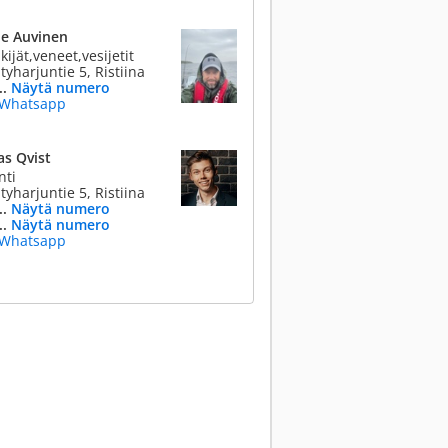
ne Auvinen
ijät,veneet,vesijetit
yharjuntie 5, Ristiina
..
Näytä numero
Whatsapp
as Qvist
nti
yharjuntie 5, Ristiina
..
Näytä numero
..
Näytä numero
Whatsapp