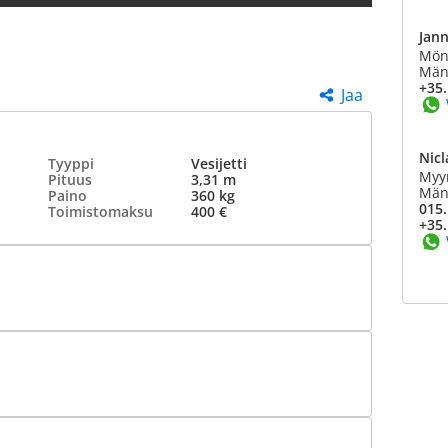
Jan
Mönk
Mänt
+35.
Jaa
Nicl
Tyyppi
Vesijetti
Myy
Pituus
3,31 m
Mänt
Paino
360 kg
015.
Toimistomaksu
400 €
+35.