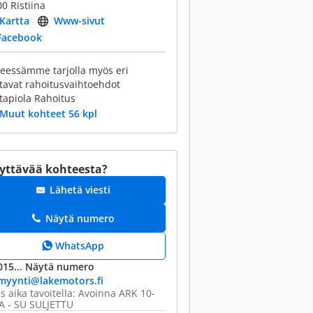
0 Ristiina
Kartta
Www-sivut
Facebook
keessämme tarjolla myös eri
tavat rahoitusvaihtoehdot
tapiola Rahoitus
Muut kohteet 56 kpl
yttävää kohteesta?
Lähetä viesti
Näytä numero
WhatsApp
015...
Näytä numero
myynti@​lakemotors.fi
s aika tavoitella: Avoinna ARK 10-
A - SU SULJETTU