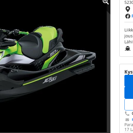
5230
Liik
jous
Lähi
Kys
Para
17 L