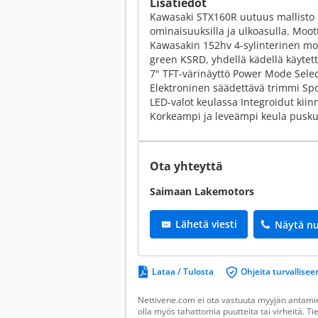
Lisätiedot
Kawasaki STX160R uutuus mallisto on
ominaisuuksilla ja ulkoasulla. Moot
Kawasakin 152hv 4-sylinterinen moo
green KSRD, yhdellä kädellä käytett
7" TFT-värinäyttö Power Mode Sele
Elektroninen säädettävä trimmi Sp
LED-valot keulassa Integroidut kiinn
Korkeampi ja leveämpi keula puskuril
Ota yhteyttä
Saimaan Lakemotors
Lähetä viesti
Näytä n
Lataa / Tulosta
Ohjeita turvallis
Nettivene.com ei ota vastuuta myyjän antamien
olla myös tahattomia puutteita tai virheitä. T