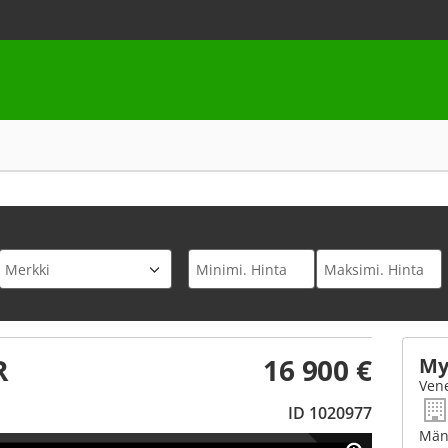
R
16 900 €
My
Vene
ID 1020977
Mänt