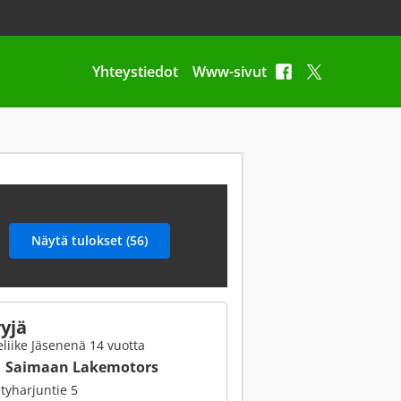
Yhteystiedot
Www-sivut
yjä
liike Jäsenenä 14 vuotta
Saimaan Lakemotors
yharjuntie 5