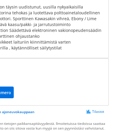
 täysin uudistunut, uusilla nykyaikaisilla
torina tehokas ja luotettava polttoainetaloudellinen
ttori. Sporttinen Kawasakin vihreä, Ebony / Lime
ävä kaasu/pakki- ja jarrutustoiminto
ction Säädettävä elektroninen vakionopeudensäädin
orttinen ohjaustanko
ikkeet laituriin kiinnittämistä varten
la , käytännölliset säilytystilat
umero
Tilastot
een ajoneuvokauppaan
 tietojen paikkansapitävyydestä. Ilmoitetuissa tiedoissa saattaa
ieto on siis sitova vasta kun myyjä on sen pyynnöstäsi vahvistanut.