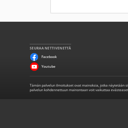
SEURAA NETTIVENETTÄ
Facebook
Youtube
Tämän palvelun ilmoitukset ovat mainoksia, jotka näytetään s
palvelun kohdennettuun mainontaan voit vaikuttaa evästeaset