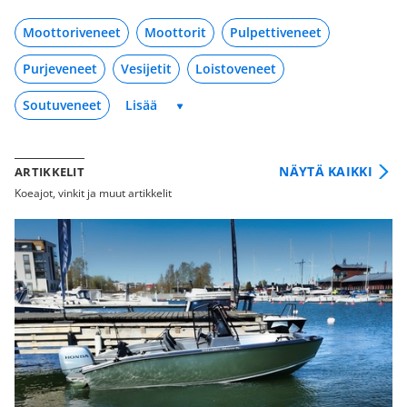
Moottoriveneet
Moottorit
Pulpettiveneet
Purjeveneet
Vesijetit
Loistoveneet
Soutuveneet
NÄYTÄ KAIKKI
ARTIKKELIT
Koeajot, vinkit ja muut artikkelit