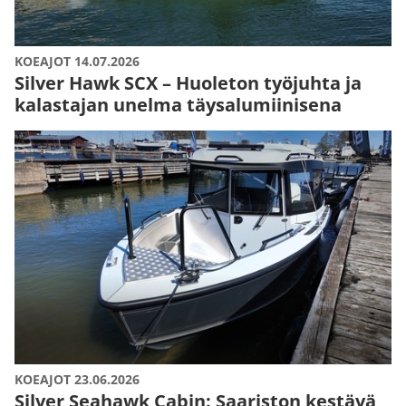
KOEAJOT 14.07.2026
Silver Hawk SCX – Huoleton työjuhta ja
kalastajan unelma täysalumiinisena
KOEAJOT 23.06.2026
Silver Seahawk Cabin: Saariston kestävä