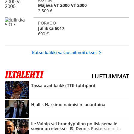
Majava VT 2000 VT 2000
2 500 €
PORVOO
Jullikka 5017
600 €
Katso kaikki varaosailmoitukset
LUETUIMMAT
Tässä ovat kaikki TTK-tähtiparit
Hjallis Harkimo naimisiin lauantaina
Ile Vainio vei brandypullon poliisi­asemalle
sovinnon eleeksi – IS: Dennis Pasters­teinilta
tyly vastaus