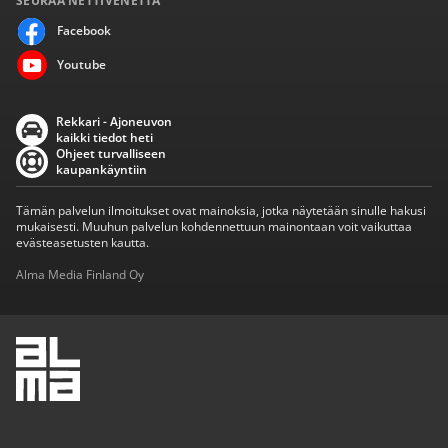
SEURAA NETTIVENETTÄ
Facebook
Youtube
Rekkari - Ajoneuvon
kaikki tiedot heti
Ohjeet turvalliseen
kaupankäyntiin
Tämän palvelun ilmoitukset ovat mainoksia, jotka näytetään sinulle hakusi
mukaisesti. Muuhun palvelun kohdennettuun mainontaan voit vaikuttaa
evästeasetusten kautta.
Alma Media Finland Oy