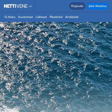
Kirjaudu
Jätä ilmoitus
Haku
Uusimmat
Liikkeet
Pikalinkit
Artikkelit