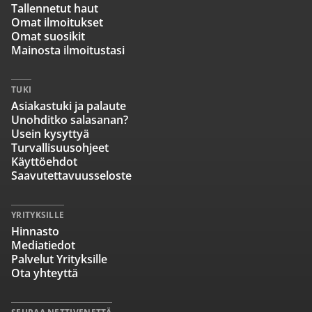
Tallennetut haut
Omat ilmoitukset
Omat suosikit
Mainosta ilmoitustasi
TUKI
Asiakastuki ja palaute
Unohditko salasanan?
Usein kysyttyä
Turvallisuusohjeet
Käyttöehdot
Saavutettavuusseloste
YRITYKSILLE
Hinnasto
Mediatiedot
Palvelut Yrityksille
Ota yhteyttä