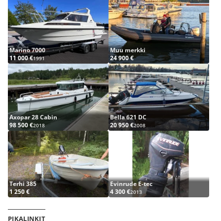
Marino 7000
Muu merkki
11 000 €
24 900 €
1991
Axopar 28 Cabin
Bella 621 DC
98 500 €
20 950 €
2018
2008
Terhi 385
Evinrude E-tec
1 250 €
4 300 €
2013
PIKALINKIT