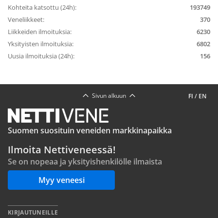
Kohteita katsottu (24h):
193749
Veneliikkeet:
370
Liikkeiden ilmoituksia:
6230
Yksityisten ilmoituksia:
6802
Uusia ilmoituksia (24h):
156
Sivun alkuun
FI
/
EN
Suomen suosituin veneiden markkinapaikka
Ilmoita Nettiveneessä!
Se on nopeaa ja yksityishenkilölle ilmaista
Myy veneesi
KIRJAUTUNEILLE