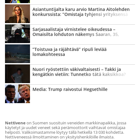
Asian­tuntijalta karu arvio Martina Aitolehden
konkurssista: ”Omistaja tyhjensi yrityksensä
kassan”
Sarja­saalistaja virnistelee oikeudessa –
Omaisilta lohduton näkemys Saaran, 35,
kohtalosta
”Toistuva ja räjähtävä” ripuli leviää
lomakohteessa
Nuori ryöstettiin väki­valtaisesti – Takki ja
kengätkin vietiin: Tunnetko tätä kaksikkoa?
Media: Trump raivostui Hegsethille
Nettivene
on Suomen suosituin veneiden markkinapaikka, jossa
käytetyt ja uudet veneet sekä perämoottorit vaihtavat omistajaa
helposti. Valikoimastamme löytyy tällä hetkellä 13 030 kohdetta.
Nettiveneessä ilmoittaminen on yksityishenkilöille ilmaista.