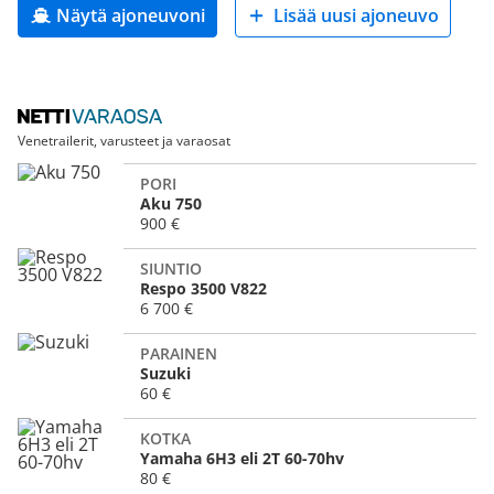
Näytä ajoneuvoni
Lisää uusi ajoneuvo
Venetrailerit, varusteet ja varaosat
PORI
Aku 750
900 €
SIUNTIO
Respo 3500 V822
6 700 €
PARAINEN
Suzuki
60 €
KOTKA
Yamaha 6H3 eli 2T 60-70hv
80 €