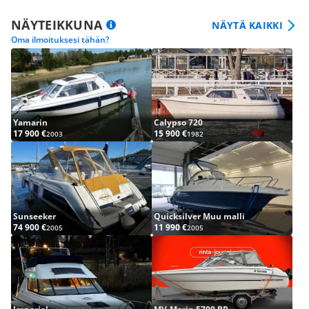
NÄYTEIKKUNA
NÄYTÄ KAIKKI
Oma ilmoituksesi tähän?
Yamarin
Calypso 720
17 900 €
15 900 €
2003
1982
Sunseeker
Quicksilver Muu malli
74 900 €
11 990 €
2005
2005