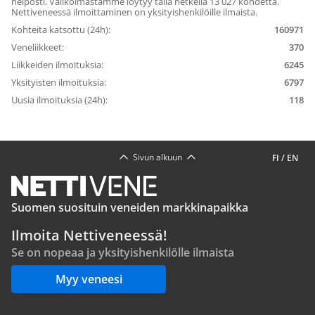
helposti. Valikoimastamme löytyy tällä hetkellä 13 027 kohdetta.
Nettiveneessä ilmoittaminen on yksityishenkilöille ilmaista.
Kohteita katsottu (24h):
160971
Veneliikkeet:
370
Liikkeiden ilmoituksia:
6245
Yksityisten ilmoituksia:
6797
Uusia ilmoituksia (24h):
118
Sivun alkuun
FI
/
EN
Suomen suosituin veneiden markkinapaikka
Ilmoita Nettiveneessä!
Se on nopeaa ja yksityishenkilölle ilmaista
Myy veneesi