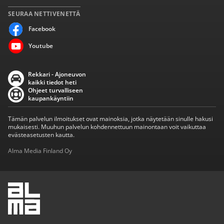
SEURAA NETTIVENETTÄ
Facebook
Youtube
Rekkari - Ajoneuvon
kaikki tiedot heti
Ohjeet turvalliseen
kaupankäyntiin
Tämän palvelun ilmoitukset ovat mainoksia, jotka näytetään sinulle hakusi
mukaisesti. Muuhun palvelun kohdennettuun mainontaan voit vaikuttaa
evästeasetusten kautta.
Alma Media Finland Oy