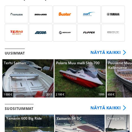
NÄYTÄ KAIKKI
UUSIMMAT
Terhi Saiman
Polaris Muu malli Slth 700
Puuvene Muu 
Kallenvene
1 000 €
2011
2 100 €
1999
650 €
NÄYTÄ KAIKKI
SUOSITUIMMAT
Yamarin 600 Big Ride
Yamarin 64 DC
Omega 36