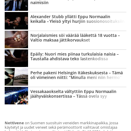
naimisiin
Alexander Stubb yllätti Eppu Normaalin
keikalla – Yleisö yltyi hurjiin suosion­osoituksiin
Norjalaismies söi väärää lääkettä 18 vuotta –
Valtio maksaa jätti­korvaukset
Epäily: Nuori mies piinaa turkulaisia naisia –
Taustalla ahdistava teko lastenkodissa
Perhe pakeni Helsingin Itäkeskuksesta – Tämä
oli viimeinen niitti: ”Minulla meni niin hermo”
Vessa­kaaokselta vältyttiin Eppu Normaalin
jäähyväis­konsertissa – Tässä ovela syy
Nettivene
on Suomen suosituin veneiden markkinapaikka, jossa
käytetyt ja uudet veneet sekä perämoottorit vaihtavat omistajaa