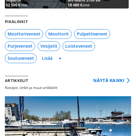
Imperial
MV-Marin 5700 BR
52 500 €
18 480 €
1990
2008
PIKALINKIT
Moottoriveneet
Moottorit
Pulpettiveneet
Purjeveneet
Vesijetit
Loistoveneet
Soutuveneet
NÄYTÄ KAIKKI
ARTIKKELIT
Koeajot, vinkit ja muut artikkelit