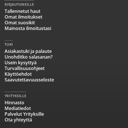
KIRJAUTUNEILLE
Tallennetut haut
Omat ilmoitukset
Omat suosikit
Mainosta ilmoitustasi
TUKI
Asiakastuki ja palaute
Unohditko salasanan?
Usein kysyttyä
Turvallisuusohjeet
Käyttöehdot
Saavutettavuusseloste
YRITYKSILLE
Hinnasto
Mediatiedot
Palvelut Yrityksille
Ota yhteyttä