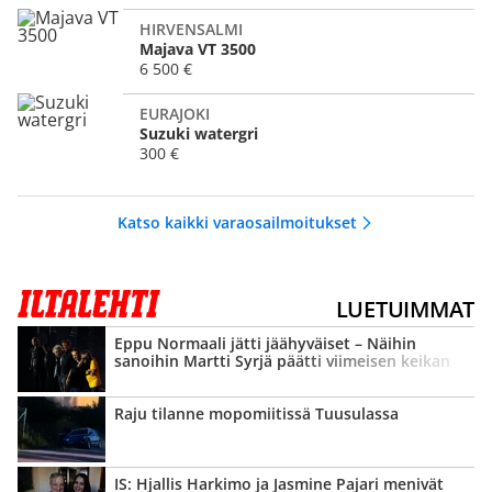
HIRVENSALMI
Majava VT 3500
6 500 €
EURAJOKI
Suzuki watergri
300 €
Katso kaikki varaosailmoitukset
LUETUIMMAT
Eppu Normaali jätti jäähyväiset – Näihin
sanoihin Martti Syrjä päätti viimeisen keikan
Raju tilanne mopomiitissä Tuusulassa
IS: Hjallis Harkimo ja Jasmine Pajari menivät