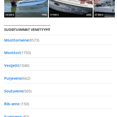
18 500 €
1990
19 900 €
2006
37 000 €
SUOSITUIMMAT VENETYYPIT
Moottorivene
(8573)
Moottori
(1750)
Vesijetti
(1046)
Purjevene
(662)
Soutuvene
(505)
Rib-vene
(150)
Kumivene
(82)