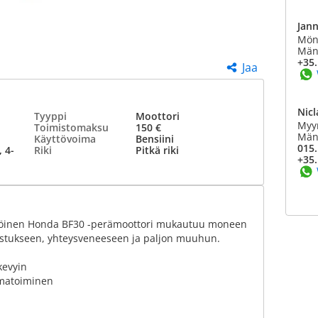
Jan
Mönk
Mänt
+35.
Jaa
Nicl
Tyyppi
Moottori
Myy
Toimistomaksu
150 €
Mänt
Käyttövoima
Bensiini
015.
 4-
Riki
Pitkä riki
+35.
yttöinen Honda BF30 -perämoottori mukautuu moneen
lastukseen, yhteysveneeseen ja paljon muuhun.
kevyin
armatoiminen