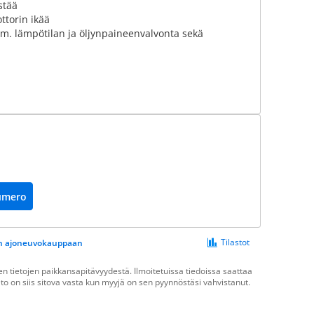
stää
torin ikää
m. lämpötilan ja öljynpaineenvalvonta sekä
umero
Tilastot
een ajoneuvokauppaan
 tietojen paikkansapitävyydestä. Ilmoitetuissa tiedoissa saattaa
ieto on siis sitova vasta kun myyjä on sen pyynnöstäsi vahvistanut.