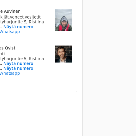
ne Auvinen
ijät,veneet,vesijetit
yharjuntie 5, Ristiina
..
Näytä numero
Whatsapp
as Qvist
nti
yharjuntie 5, Ristiina
..
Näytä numero
..
Näytä numero
Whatsapp