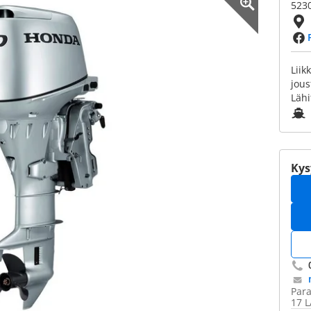
5230
Liik
jous
Lähi
Kys
Para
17 L