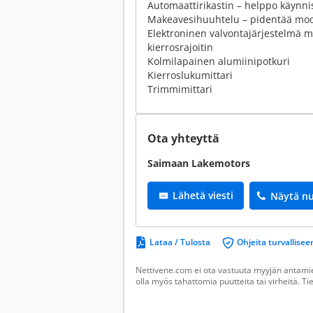
Automaattirikastin – helppo käynni
Makeavesihuuhtelu – pidentää moot
Elektroninen valvontajärjestelmä m
kierrosrajoitin
Kolmilapainen alumiinipotkuri
Kierroslukumittari
Trimmimittari
Ota yhteyttä
Saimaan Lakemotors
Lähetä viesti
Näytä n
Lataa / Tulosta
Ohjeita turvallis
Nettivene.com ei ota vastuuta myyjän antamien
olla myös tahattomia puutteita tai virheitä. T