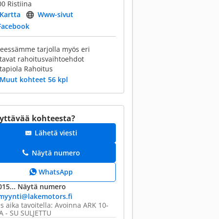
0 Ristiina
Kartta
Www-sivut
Facebook
keessämme tarjolla myös eri
tavat rahoitusvaihtoehdot
tapiola Rahoitus
Muut kohteet 56 kpl
yttävää kohteesta?
Lähetä viesti
Näytä numero
WhatsApp
015...
Näytä numero
myynti@​lakemotors.fi
s aika tavoitella: Avoinna ARK 10-
A - SU SULJETTU