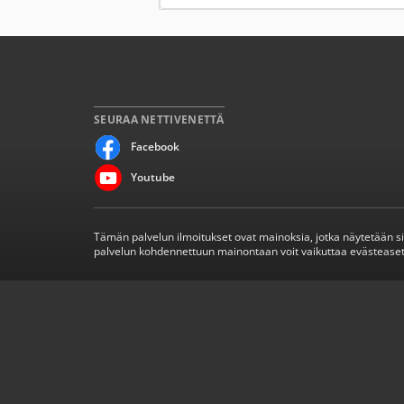
SEURAA NETTIVENETTÄ
Facebook
Youtube
Tämän palvelun ilmoitukset ovat mainoksia, jotka näytetään s
palvelun kohdennettuun mainontaan voit vaikuttaa evästeaset