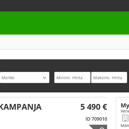
 KAMPANJA
5 490 €
My
Vene
ID 709010
Mänt