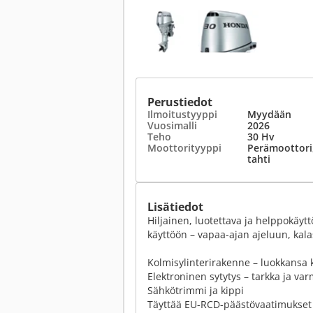
Perustiedot
Ilmoitustyyppi
Myydään
Vuosimalli
2026
Teho
30 Hv
Moottorityyppi
Perämoottori,
tahti
Lisätiedot
Hiljainen, luotettava ja helppokä
käyttöön – vapaa-ajan ajeluun, ka
Kolmisylinterirakenne – luokkansa 
Elektroninen sytytys – tarkka ja v
Sähkötrimmi ja kippi
Täyttää EU-RCD-päästövaatimukset