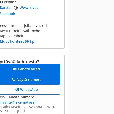
0 Ristiina
Kartta
Www-sivut
Facebook
keessämme tarjolla myös eri
tavat rahoitusvaihtoehdot
tapiola Rahoitus
Muut kohteet 56 kpl
yttävää kohteesta?
Lähetä viesti
Näytä numero
WhatsApp
015...
Näytä numero
myynti@​lakemotors.fi
s aika tavoitella: Avoinna ARK 10-
A - SU SULJETTU