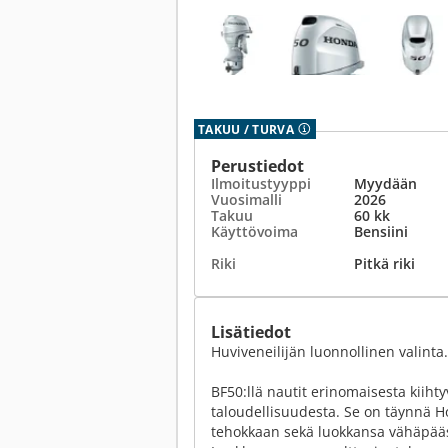
TAKUU / TURVA
Perustiedot
Ilmoitustyyppi
Myydään
Vuosimalli
2026
Takuu
60 kk
Käyttövoima
Bensiini
Riki
Pitkä riki
Lisätiedot
Huviveneilijän luonnollinen valinta.
BF50:llä nautit erinomaisesta kiih
taloudellisuudesta. Se on täynnä H
tehokkaan sekä luokkansa vähäpää