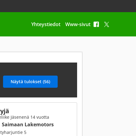
Yhteystiedot
Www-sivut
yjä
liike Jäsenenä 14 vuotta
Saimaan Lakemotors
yharjuntie 5