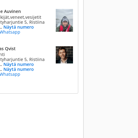
ne Auvinen
ijät,veneet,vesijetit
yharjuntie 5, Ristiina
..
Näytä numero
Whatsapp
as Qvist
nti
yharjuntie 5, Ristiina
..
Näytä numero
..
Näytä numero
Whatsapp