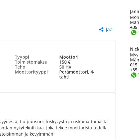
Jan
Mönk
Mänt
+35.
Jaa
Nicl
Myy
Tyyppi
Moottori
Mänt
Toimistomaksu
150 €
015.
Teho
50 Hv
+35.
Moottorityyppi
Perämoottori, 4-
tahti
tyvyydestä, huippusuorituskyvystä ja uskomattomasta
ondan nykytekniikkaa, joka tekee moottorista todella
stöisimmän ja kevyimmän.