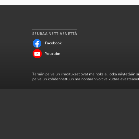
SEURAA NETTIVENETTÄ
Facebook
Youtube
Tämän palvelun ilmoitukset ovat mainoksia, jotka näytetään s
palvelun kohdennettuun mainontaan voit vaikuttaa evästeaset