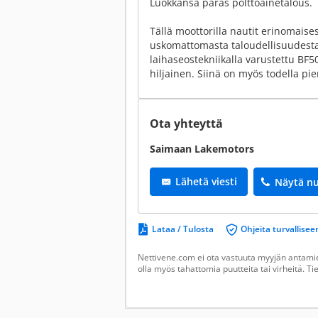
Luokkansa paras polttoainetalous.
Tällä moottorilla nautit erinomaise
uskomattomasta taloudellisuudesta.
laihaseostekniikalla varustettu BF5
hiljainen. Siinä on myös todella pie
Ota yhteyttä
Saimaan Lakemotors
Lähetä viesti
Näytä n
Lataa / Tulosta
Ohjeita turvallis
Nettivene.com ei ota vastuuta myyjän antamien
olla myös tahattomia puutteita tai virheitä. T