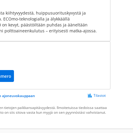
sta kiihtyvyydestä, huippusuorituskyvystä ja
 ECOmo-teknologialla ja älykkäällä
0 on kevyt, päästöiltään puhdas ja ääneltään
ni polttoaineenkulutus – erityisesti matka-ajossa.
umero
Tilastot
een ajoneuvokauppaan
 tietojen paikkansapitävyydestä. Ilmoitetuissa tiedoissa saattaa
ieto on siis sitova vasta kun myyjä on sen pyynnöstäsi vahvistanut.