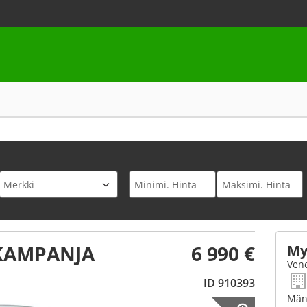
 KAMPANJA
6 990 €
My
Vene
ID 910393
Mänt