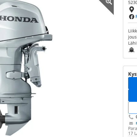
5230
Liik
jous
Lähi
Kys
Para
17 L