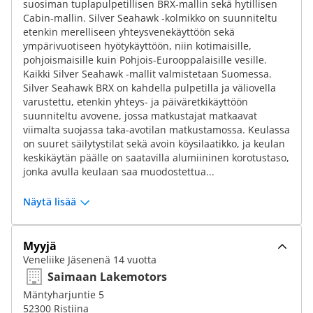
suosiman tuplapulpetillisen BRX-mallin sekä hytillisen
Cabin-mallin. Silver Seahawk -kolmikko on suunniteltu
etenkin merelliseen yhteysvenekäyttöön sekä
ympärivuotiseen hyötykäyttöön, niin kotimaisille,
pohjoismaisille kuin Pohjois-Eurooppalaisille vesille.
Kaikki Silver Seahawk -mallit valmistetaan Suomessa.
Silver Seahawk BRX on kahdella pulpetilla ja väliovella
varustettu, etenkin yhteys- ja päiväretkikäyttöön
suunniteltu avovene, jossa matkustajat matkaavat
viimalta suojassa taka-avotilan matkustamossa. Keulassa
on suuret säilytystilat sekä avoin köysilaatikko, ja keulan
keskikäytän päälle on saatavilla alumiininen korotustaso,
jonka avulla keulaan saa muodostettua...
Näytä lisää
Myyjä
Veneliike Jäsenenä 14 vuotta
Saimaan Lakemotors
Mäntyharjuntie 5
52300 Ristiina