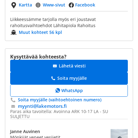
Kartta
Www-sivut
Facebook
Liikkeessämme tarjolla myös eri joustavat
rahoitusvaihtoehdot Lähitapiola Rahoitus
Muut kohteet 56 kpl
Kysyttävää kohteesta?
Lähetä viesti
Soita myyjälle
WhatsApp
Soita myyjälle (vaihtoehtoinen numero)
myynti@​lakemotors.fi
Paras aika tavoitella: Avoinna ARK 10-17 LA - SU
SULJETTU
Janne Auvinen
Mönkijät,veneet,vesijetit