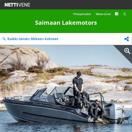
Yhteystiedot
Www-sivut
Saimaan Lakemotors
Kaikki tämän liikkeen kohteet