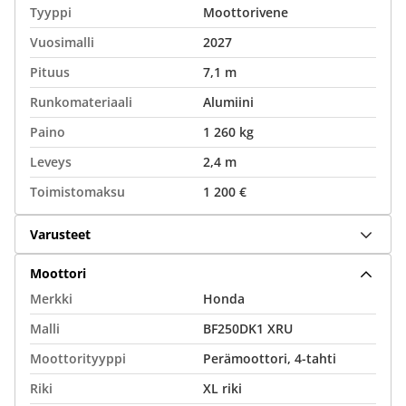
Tyyppi
Moottorivene
Vuosimalli
2027
Pituus
7,1 m
Runkomateriaali
Alumiini
Paino
1 260 kg
Leveys
2,4 m
Toimistomaksu
1 200 €
Varusteet
Moottori
Merkki
Honda
Malli
BF250DK1 XRU
Moottorityyppi
Perämoottori, 4-tahti
Riki
XL riki