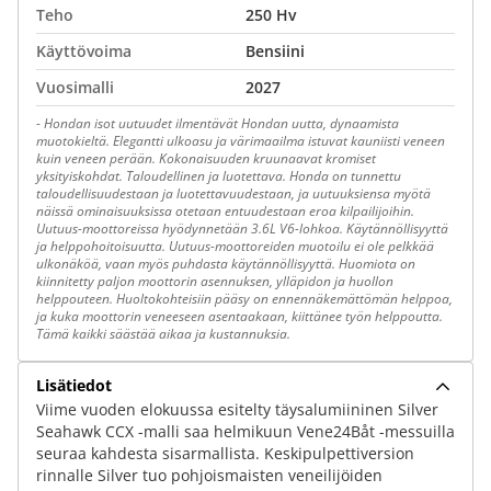
Teho
250 Hv
Käyttövoima
Bensiini
Vuosimalli
2027
-
Hondan isot uutuudet ilmentävät Hondan uutta, dynaamista
muotokieltä. Elegantti ulkoasu ja värimaailma istuvat kauniisti veneen
kuin veneen perään. Kokonaisuuden kruunaavat kromiset
yksityiskohdat. Taloudellinen ja luotettava. Honda on tunnettu
taloudellisuudestaan ja luotettavuudestaan, ja uutuuksiensa myötä
näissä ominaisuuksissa otetaan entuudestaan eroa kilpailijoihin.
Uutuus-moottoreissa hyödynnetään 3.6L V6-lohkoa. Käytännöllisyyttä
ja helppohoitoisuutta. Uutuus-moottoreiden muotoilu ei ole pelkkää
ulkonäköä, vaan myös puhdasta käytännöllisyyttä. Huomiota on
kiinnitetty paljon moottorin asennuksen, ylläpidon ja huollon
helppouteen. Huoltokohteisiin pääsy on ennennäkemättömän helppoa,
ja kuka moottorin veneeseen asentaakaan, kiittänee työn helppoutta.
Tämä kaikki säästää aikaa ja kustannuksia.
Lisätiedot
Viime vuoden elokuussa esitelty täysalumiininen Silver
Seahawk CCX -malli saa helmikuun Vene24Båt -messuilla
seuraa kahdesta sisarmallista. Keskipulpettiversion
rinnalle Silver tuo pohjoismaisten veneilijöiden