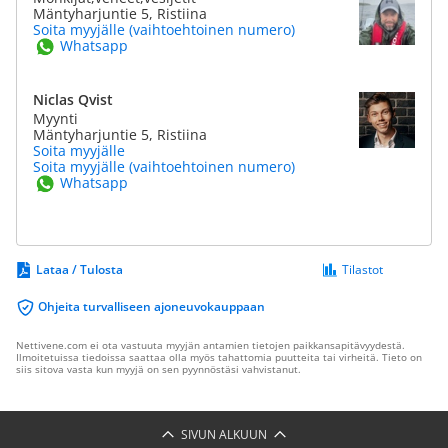
Mäntyharjuntie 5, Ristiina
Soita myyjälle (vaihtoehtoinen numero)
Whatsapp
Niclas Qvist
Myynti
Mäntyharjuntie 5, Ristiina
Soita myyjälle
Soita myyjälle (vaihtoehtoinen numero)
Whatsapp
Lataa / Tulosta
Tilastot
Ohjeita turvalliseen ajoneuvokauppaan
Nettivene.com ei ota vastuuta myyjän antamien tietojen paikkansapitävyydestä.
Ilmoitetuissa tiedoissa saattaa olla myös tahattomia puutteita tai virheitä. Tieto on
siis sitova vasta kun myyjä on sen pyynnöstäsi vahvistanut.
SIVUN ALKUUN