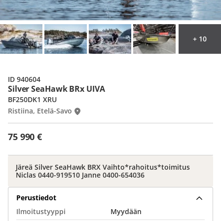
+ 10
ID 940604
Silver SeaHawk BRx UIVA
BF250DK1 XRU
Ristiina, Etelä-Savo
75 990 €
Järeä Silver SeaHawk BRX Vaihto*rahoitus*toimitus
Niclas 0440-919510 Janne 0400-654036
Perustiedot
Ilmoitustyyppi
Myydään