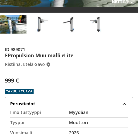
ID 989071
EPropulsion Muu malli eLite
Ristiina, Etelä-Savo
999 €
TAKUU / TURVA
Perustiedot
Ilmoitustyyppi
Myydään
Tyyppi
Moottori
Vuosimalli
2026