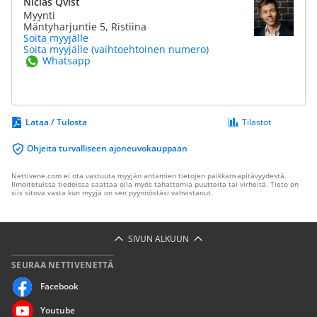
Niclas Qvist
Myynti
Mäntyharjuntie 5, Ristiina
Soita myyjälle
Soita myyjälle (vaihtoehtoinen numero)
Whatsapp
Lataa / Tulosta
Tilastot
Ohjeita turvalliseen ajoneuvokauppaan
Nettivene.com ei ota vastuuta myyjän antamien tietojen paikkansapitävyydestä.
Ilmoitetuissa tiedoissa saattaa olla myös tahattomia puutteita tai virheitä. Tieto on
siis sitova vasta kun myyjä on sen pyynnöstäsi vahvistanut.
SIVUN ALKUUN
SEURAA NETTIVENETTÄ
Facebook
Youtube