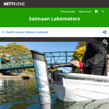
Yhteystiedot
Www-sivut
Saimaan Lakemotors
Kaikki tämän liikkeen kohteet