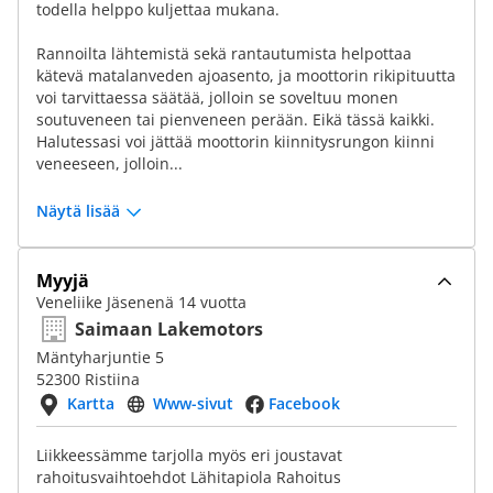
todella helppo kuljettaa mukana.
Rannoilta lähtemistä sekä rantautumista helpottaa
kätevä matalanveden ajoasento, ja moottorin rikipituutta
voi tarvittaessa säätää, jolloin se soveltuu monen
soutuveneen tai pienveneen perään. Eikä tässä kaikki.
Halutessasi voi jättää moottorin kiinnitysrungon kiinni
veneeseen, jolloin...
Näytä lisää
Myyjä
Veneliike Jäsenenä 14 vuotta
Saimaan Lakemotors
Mäntyharjuntie 5
52300 Ristiina
Kartta
Www-sivut
Facebook
Liikkeessämme tarjolla myös eri joustavat
rahoitusvaihtoehdot Lähitapiola Rahoitus