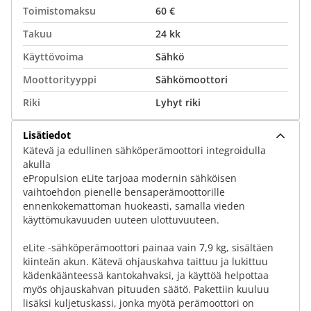
Toimistomaksu
60 €
Takuu
24 kk
Käyttövoima
Sähkö
Moottorityyppi
Sähkömoottori
Riki
Lyhyt riki
Lisätiedot
Kätevä ja edullinen sähköperämoottori integroidulla
akulla
ePropulsion eLite tarjoaa modernin sähköisen
vaihtoehdon pienelle bensaperämoottorille
ennenkokemattoman huokeasti, samalla vieden
käyttömukavuuden uuteen ulottuvuuteen.
eLite -sähköperämoottori painaa vain 7,9 kg, sisältäen
kiinteän akun. Kätevä ohjauskahva taittuu ja lukittuu
kädenkäänteessä kantokahvaksi, ja käyttöä helpottaa
myös ohjauskahvan pituuden säätö. Pakettiin kuuluu
lisäksi kuljetuskassi, jonka myötä perämoottori on