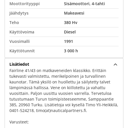
Moottorityyppi
Sisämoottori, 4-tahti
Jäähdytys
Makeavesi
Teho
380 Hv
Käyttövoima
Diesel
Vuosimalli
1991
Käyttötunnit
3 000 h
Lisätiedot
Fairline 41/43 on matkaveneiden klassikko. Erittäin
tukevasti valmistettu, merikelpoinen ja turvallinen
kaunotar. Tämä yksilö on huollettu ja säilytetty talvet
lämpimässä hallissa. Vene on kiillotettu ja vahattu
vuosittain. Paljon uusittu vuosien varrella. Tervetuloa
tutustumaan Turun toimipisteeseemme, Samppaantie
385, 20960 Turku. Lisätietoja voi kysellä Timo Yli-Heikkilä,
0401-524218, timo(at)nauticalpartners.fi.
Varusteet: