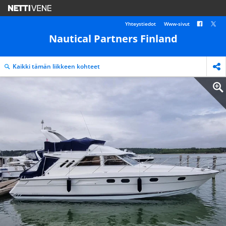
Yhteystiedot
Www-sivut
Nautical Partners Finland
Kaikki tämän liikkeen kohteet