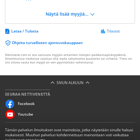
Näytä lisää myyjiä...
Lataa / Tulosta
Tilastot
Ohjeita turvalliseen ajoneuvokauppaan
Nettivene.com ei ota vastuuta myyjän antamien tietojen paikkansapitävyydestä.
Ilmoitetuissa tiedoissa saattaa olla myös tahattomia puutteita tai virheitä. Tieto on
siis sitova vasta kun myyjä on sen pyynnöstäsi vahvistanut.
SIVUN ALKUUN
SEURAA NETTIVENETTÄ
Facebook
Youtube
Tämän palvelun ilmoitukset ovat mainoksia, jotka näytetään sinulle hakusi
mukaisesti. Muuhun palvelun kohdennettuun mainontaan voit vaikuttaa
evästeasetusten kautta.