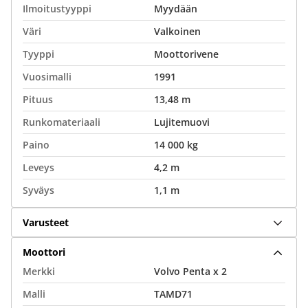
Ilmoitustyyppi
Myydään
Väri
Valkoinen
Tyyppi
Moottorivene
Vuosimalli
1991
Pituus
13,48 m
Runkomateriaali
Lujitemuovi
Paino
14 000 kg
Leveys
4,2 m
Syväys
1,1 m
Varusteet
Moottori
Merkki
Volvo Penta x 2
Malli
TAMD71