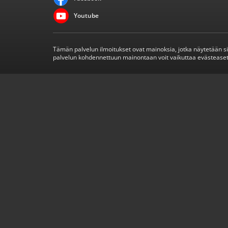
Youtube
Tämän palvelun ilmoitukset ovat mainoksia, jotka näytetään s
palvelun kohdennettuun mainontaan voit vaikuttaa evästeaset