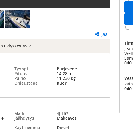
Jaa
Timo
un Odyssey 455!
Jean
Well
Sam
040.
Tyyppi
Purjevene
Pituus
14,28 m
Paino
11 230 kg
Vesa
Ohjaustapa
Ruori
Vaih
040.
Malli
4JH57
 4-
Jäähdytys
Makeavesi
Käyttövoima
Diesel