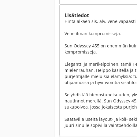
Lisätiedot
Hinta alkaen sis. alv, vene vapaasti
Vene ilman kompromisseja.
Sun Odyssey 455 on enemmän kuin
kompromisseja.
Elegantti ja merikelpoinen, tämä 
mielenrauhan. Helppo käsitellä ja tu
purjehtijalle mieluisia elämyksiä:
ohjaamossa ja hyvinvointia sisätiloi
Se yhdistää hienostuneisuuden, yks
nautinnot merellä. Sun Odyssey 4
sukupolvea, jossa jokaisesta purj
Saatavilla useita layout- ja köli- s
juuri sinulle sopivilla vaihtoehdoilla