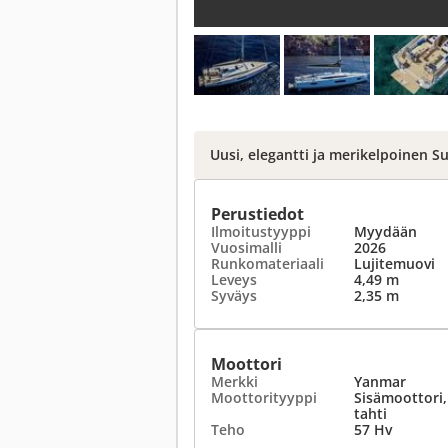
Uusi, elegantti ja merikelpoinen S
Perustiedot
Ilmoitustyyppi
Myydään
Vuosimalli
2026
Runkomateriaali
Lujitemuovi
Leveys
4,49 m
Syväys
2,35 m
Moottori
Merkki
Yanmar
Moottorityyppi
Sisämoottori,
tahti
Teho
57 Hv