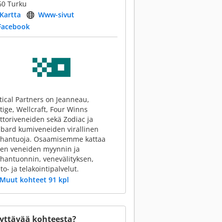
60 Turku
Kartta
Www-sivut
Facebook
ical Partners on Jeanneau,
tige, Wellcraft, Four Winns
toriveneiden sekä Zodiac ja
bard kumiveneiden virallinen
hantuoja. Osaamisemme kattaa
ien veneiden myynnin ja
hantuonnin, venevälityksen,
to- ja telakointipalvelut.
Muut kohteet 91 kpl
yttävää kohteesta?