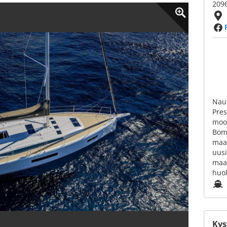
209
Naut
Pres
moot
Bom
maa
uus
maa
huol
Kys