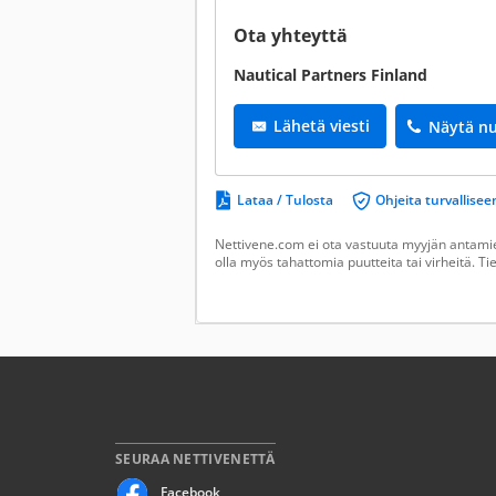
Ota yhteyttä
Nautical Partners Finland
Lähetä viesti
Näytä n
Lataa / Tulosta
Ohjeita turvallis
Nettivene.com ei ota vastuuta myyjän antamien
olla myös tahattomia puutteita tai virheitä. T
SEURAA NETTIVENETTÄ
Facebook