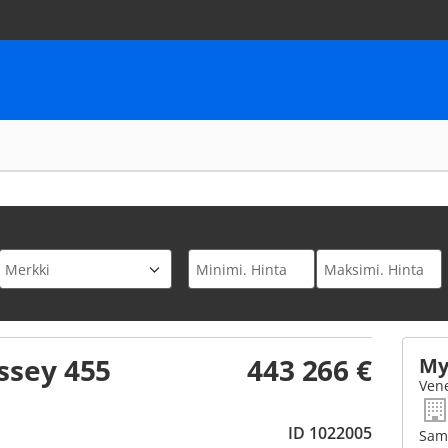
ssey 455
443 266 €
My
Vene
ID 1022005
Sam