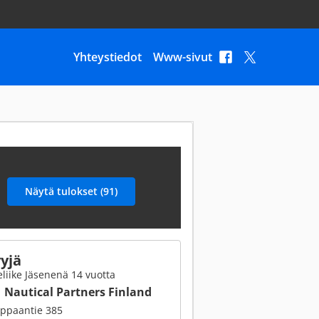
Yhteystiedot
Www-sivut
yjä
liike Jäsenenä 14 vuotta
Nautical Partners Finland
ppaantie 385