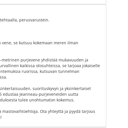
 tehtaalla, perusvarustein.
 vene, se kutsuu kokemaan meren ilman
14-metrinen purjevene yhdistää mukavuuden ja
rvallinen kaikissa olosuhteissa, se tarjoaa jokaiselle
 tuntemuksia ruorissa, kutsuvan tunnelman
ssa.
inkertaisuuden, suorituskyvyn ja yksinkertaiset
55 edustaa Jeanneau-purjeveneiden uutta
ehduksesta tulee unohtumaton kokemus.
ekä mastovaihtoehtoja. Ota yhteyttä ja pyydä tarjous
!