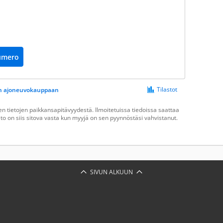
umero
Tilastot
een ajoneuvokauppaan
 tietojen paikkansapitävyydestä. Ilmoitetuissa tiedoissa saattaa
ieto on siis sitova vasta kun myyjä on sen pyynnöstäsi vahvistanut.
SIVUN ALKUUN