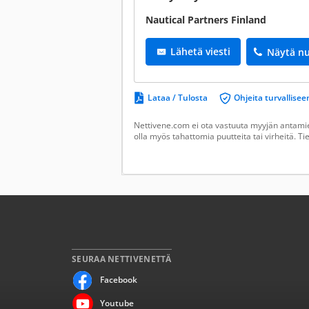
Nautical Partners Finland
Lähetä viesti
Näytä n
Lataa / Tulosta
Ohjeita turvallis
Nettivene.com ei ota vastuuta myyjän antamien
olla myös tahattomia puutteita tai virheitä. T
SEURAA NETTIVENETTÄ
Facebook
Youtube