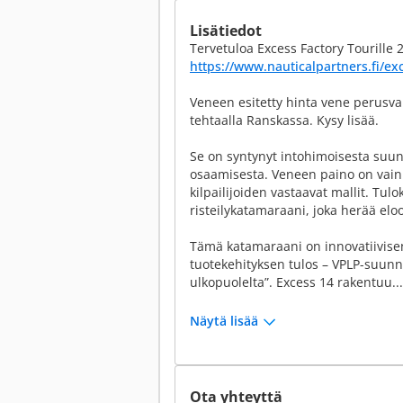
Lisätiedot
Tervetuloa Excess Factory Tourille 
https://www.nauticalpartners.fi/ex
Veneen esitetty hinta vene perusvaru
tehtaalla Ranskassa. Kysy lisää.
Se on syntynyt intohimoisesta suunn
osaamisesta. Veneen paino on vain 
kilpailijoiden vastaavat mallit. Tulo
risteilykatamaraani, joka herää elo
Tämä katamaraani on innovatiivise
tuotekehityksen tulos – VPLP-suunnit
ulkopuolelta”. Excess 14 rakentuu...
Näytä lisää
Ota yhteyttä