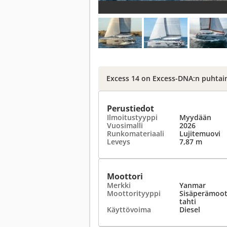
Excess 14 on Excess-DNA:n puhtai
Perustiedot
Ilmoitustyyppi
Myydään
Vuosimalli
2026
Runkomateriaali
Lujitemuovi
Leveys
7,87 m
Moottori
Merkki
Yanmar
Moottorityyppi
Sisäperämoott
tahti
Käyttövoima
Diesel