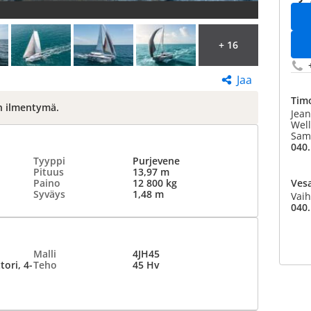
+ 16
Jaa
Timo
n ilmentymä.
Jean
Well
Sam
040.
Tyyppi
Purjevene
Pituus
13,97 m
Paino
12 800 kg
Vesa
Syväys
1,48 m
Vaih
040.
Malli
4JH45
ori, 4-
Teho
45 Hv