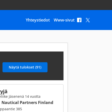
Yhteystiedot
Www-sivut
yjä
liike Jäsenenä 14 vuotta
Nautical Partners Finland
ppaantie 385