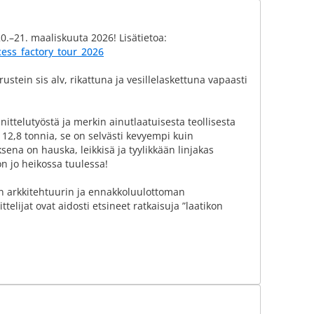
20.–21. maaliskuuta 2026! Lisätietoa:
cess_factory_tour_2026
stein sis alv, rikattuna ja vesillelaskettuna vapaasti
ittelutyöstä ja merkin ainutlaatuisesta teollisesta
12,8 tonnia, se on selvästi kevyempi kuin
ksena on hauska, leikkisä ja tyylikkään linjakas
on jo heikossa tuulessa!
n arkkitehtuurin ja ennakkoluulottoman
telijat ovat aidosti etsineet ratkaisuja ”laatikon