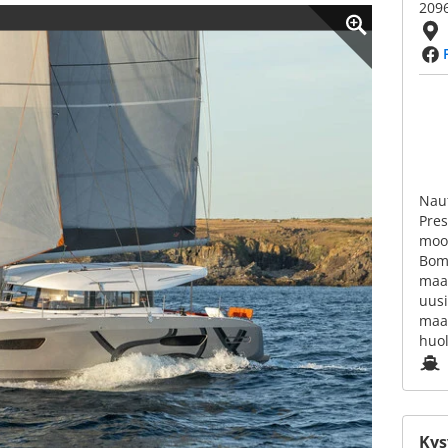
209
Naut
Pres
moot
Bom
maa
uus
maa
huol
Kys