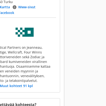
60 Turku
Kartta
Www-sivut
Facebook
ical Partners on Jeanneau,
tige, Wellcraft, Four Winns
toriveneiden sekä Zodiac ja
bard kumiveneiden virallinen
hantuoja. Osaamisemme kattaa
ien veneiden myynnin ja
hantuonnin, venevälityksen,
to- ja telakointipalvelut.
Muut kohteet 91 kpl
yttävää kohteesta?