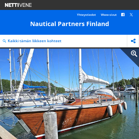
Yhteystiedot
Www-sivut
Nautical Partners Finland
Kaikki tämän liikkeen kohteet