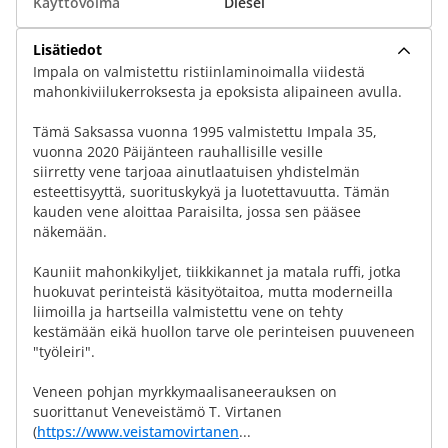
Käyttövoima
Diesel
Lisätiedot
Impala on valmistettu ristiinlaminoimalla viidestä
mahonkiviilukerroksesta ja epoksista alipaineen avulla.
Tämä Saksassa vuonna 1995 valmistettu Impala 35,
vuonna 2020 Päijänteen rauhallisille vesille
siirretty vene tarjoaa ainutlaatuisen yhdistelmän
esteettisyyttä, suorituskykyä ja luotettavuutta. Tämän
kauden vene aloittaa Paraisilta, jossa sen pääsee
näkemään.
Kauniit mahonkikyljet, tiikkikannet ja matala ruffi, jotka
huokuvat perinteistä käsityötaitoa, mutta moderneilla
liimoilla ja hartseilla valmistettu vene on tehty
kestämään eikä huollon tarve ole perinteisen puuveneen
"työleiri".
Veneen pohjan myrkkymaalisaneerauksen on
suorittanut Veneveistämö T. Virtanen
(
https://www.veistamovirtanen
...