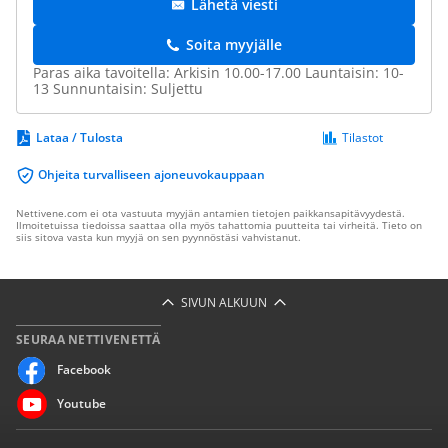
Lähetä viesti
Soita myyjälle
Paras aika tavoitella: Arkisin 10.00-17.00 Launtaisin: 10-
13 Sunnuntaisin: Suljettu
Lataa / Tulosta
Tilastot
Ohjeita turvalliseen ajoneuvokauppaan
Nettivene.com ei ota vastuuta myyjän antamien tietojen paikkansapitävyydestä.
Ilmoitetuissa tiedoissa saattaa olla myös tahattomia puutteita tai virheitä. Tieto on
siis sitova vasta kun myyjä on sen pyynnöstäsi vahvistanut.
SIVUN ALKUUN
SEURAA NETTIVENETTÄ
Facebook
Youtube