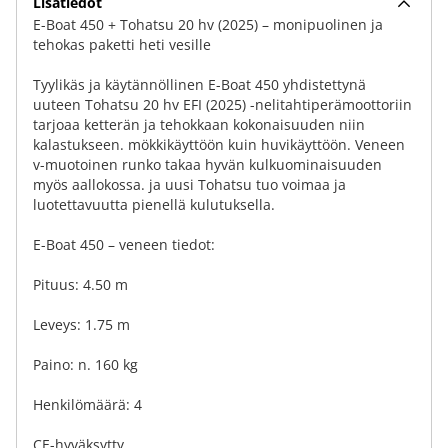
Lisätiedot
E-Boat 450 + Tohatsu 20 hv (2025) – monipuolinen ja
tehokas paketti heti vesille
Tyylikäs ja käytännöllinen E-Boat 450 yhdistettynä
uuteen Tohatsu 20 hv EFI (2025) -nelitahtiperämoottoriin
tarjoaa ketterän ja tehokkaan kokonaisuuden niin
kalastukseen. mökkikäyttöön kuin huvikäyttöön. Veneen
v-muotoinen runko takaa hyvän kulkuominaisuuden
myös aallokossa. ja uusi Tohatsu tuo voimaa ja
luotettavuutta pienellä kulutuksella.
E-Boat 450 – veneen tiedot:
Pituus: 4.50 m
Leveys: 1.75 m
Paino: n. 160 kg
Henkilömäärä: 4
CE-hyväksytty...