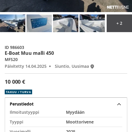
+ 2
ID 986603
E-Boat Muu malli 450
MFS20
Päivitetty 14.04.2025
Siuntio, Uusimaa
10 000 €
TAKUU / TURVA
Perustiedot
Ilmoitustyyppi
Myydään
Tyyppi
Moottorivene
Vuosimalli
2025