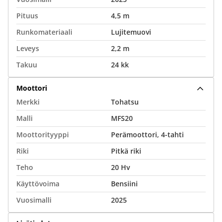
Pituus
4,5 m
Runkomateriaali
Lujitemuovi
Leveys
2,2 m
Takuu
24 kk
Moottori
Merkki
Tohatsu
Malli
MFS20
Moottorityyppi
Perämoottori, 4-tahti
Riki
Pitkä riki
Teho
20 Hv
Käyttövoima
Bensiini
Vuosimalli
2025