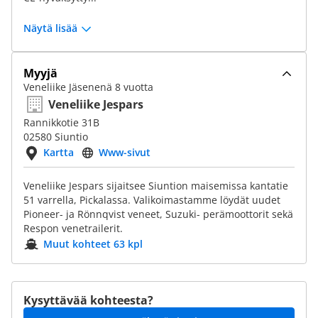
Näytä lisää
Myyjä
Veneliike Jäsenenä 8 vuotta
Veneliike Jespars
Rannikkotie 31B
02580 Siuntio
Kartta
Www-sivut
Veneliike Jespars sijaitsee Siuntion maisemissa kantatie
51 varrella, Pickalassa. Valikoimastamme löydät uudet
Pioneer- ja Rönnqvist veneet, Suzuki- perämoottorit sekä
Respon venetrailerit.
Muut kohteet 63 kpl
Kysyttävää kohteesta?