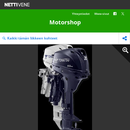
Yhteystiedot
Www-sivut
Motorshop
Kaikki tämän liikkeen kohteet