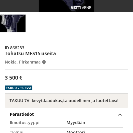
ID 868233
Tohatsu MFS15 useita
Nokia, Pirkanmaa
3 500 €
TAKUU / TURVA
TAKUU 7V! kevyt,laadukas,taloudellinen ja luotettava!
Perustiedot
Ilmoitustyyppi
Myydään
Tyyppi
Moottori