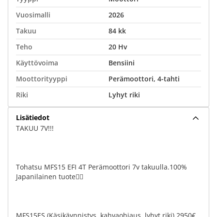
Vuosimalli
2026
Takuu
84 kk
Teho
20 Hv
Käyttövoima
Bensiini
Moottorityyppi
Perämoottori, 4-tahti
Riki
Lyhyt riki
Lisätiedot
TAKUU 7V!!!
Tohatsu MFS15 EFI 4T Perämoottori 7v takuulla.100%
Japanilainen tuote👌🏻
MFS15ES (Käsikäynnistys, kahvaohjaus, lyhyt riki) 2950€