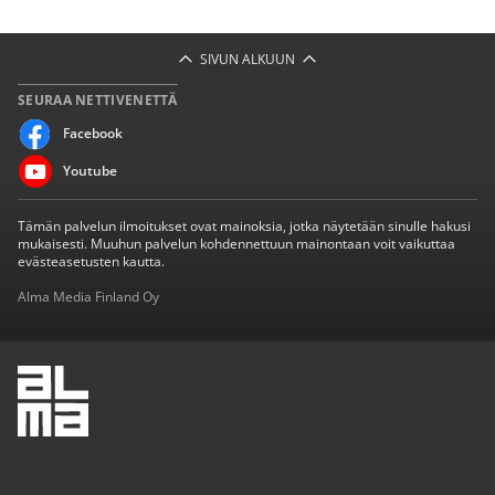
SIVUN ALKUUN
SEURAA NETTIVENETTÄ
Facebook
Youtube
Tämän palvelun ilmoitukset ovat mainoksia, jotka näytetään sinulle hakusi
mukaisesti. Muuhun palvelun kohdennettuun mainontaan voit vaikuttaa
evästeasetusten kautta.
Alma Media Finland Oy