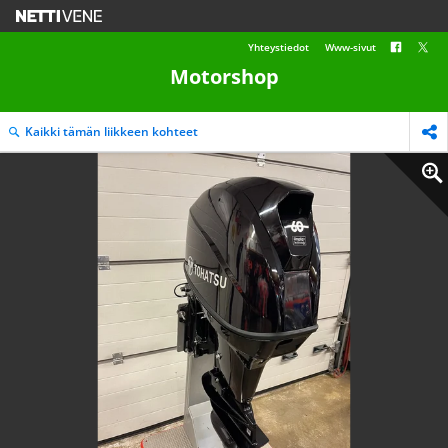
Yhteystiedot
Www-sivut
Motorshop
Kaikki tämän liikkeen kohteet