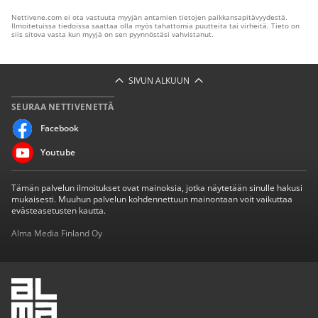
Nettivene.com ei ota vastuuta myyjän antamien tietojen paikkansapitävyydestä.
Ilmoitetuissa tiedoissa saattaa olla myös tahattomia puutteita tai virheitä. Tieto on
siis sitova vasta kun myyjä on sen pyynnöstäsi vahvistanut.
SIVUN ALKUUN
SEURAA NETTIVENETTÄ
Facebook
Youtube
Tämän palvelun ilmoitukset ovat mainoksia, jotka näytetään sinulle hakusi
mukaisesti. Muuhun palvelun kohdennettuun mainontaan voit vaikuttaa
evästeasetusten kautta.
Alma Media Finland Oy