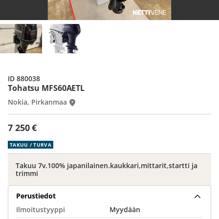
ID 880038
Tohatsu MFS60AETL
Nokia, Pirkanmaa
7 250 €
TAKUU / TURVA
Takuu 7v.100% japanilainen.kaukkari,mittarit,startti ja
trimmi
Perustiedot
Ilmoitustyyppi
Myydään