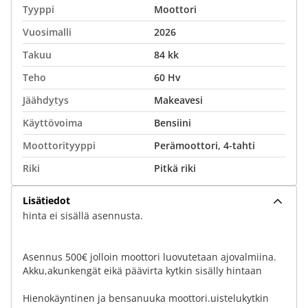
Tyyppi
Moottori
Vuosimalli
2026
Takuu
84 kk
Teho
60 Hv
Jäähdytys
Makeavesi
Käyttövoima
Bensiini
Moottorityyppi
Perämoottori, 4-tahti
Riki
Pitkä riki
Lisätiedot
hinta ei sisällä asennusta.
Asennus 500€ jolloin moottori luovutetaan ajovalmiina.
Akku,akunkengät eikä päävirta kytkin sisälly hintaan
Hienokäyntinen ja bensanuuka moottori.uistelukytkin