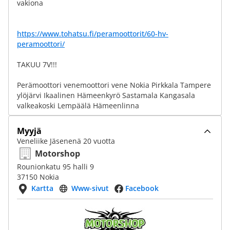
vakiona
https://www.tohatsu.fi/peramoottorit/60-hv-
peramoottori/
TAKUU 7V!!!
Perämoottori venemoottori vene Nokia Pirkkala Tampere
ylöjärvi Ikaalinen Hämeenkyrö Sastamala Kangasala
valkeakoski Lempäälä Hämeenlinna
Myyjä
Veneliike Jäsenenä 20 vuotta
Motorshop
Rounionkatu 95 halli 9
37150 Nokia
Kartta
Www-sivut
Facebook