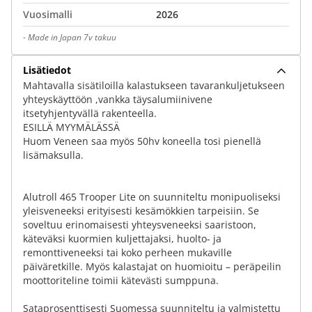
Vuosimalli
2026
-
Made in Japan 7v takuu
Lisätiedot
Mahtavalla sisätiloilla kalastukseen tavarankuljetukseen
yhteyskäyttöön ,vankka täysalumiinivene
itsetyhjentyvällä rakenteella.
ESILLÄ MYYMÄLÄSSÄ
Huom Veneen saa myös 50hv koneella tosi pienellä
lisämaksulla.
Alutroll 465 Trooper Lite on suunniteltu monipuoliseksi
yleisveneeksi erityisesti kesämökkien tarpeisiin. Se
soveltuu erinomaisesti yhteysveneeksi saaristoon,
käteväksi kuormien kuljettajaksi, huolto- ja
remonttiveneeksi tai koko perheen mukaville
päiväretkille. Myös kalastajat on huomioitu – peräpeilin
moottoriteline toimii kätevästi sumppuna.
Sataprosenttisesti Suomessa suunniteltu ja valmistettu