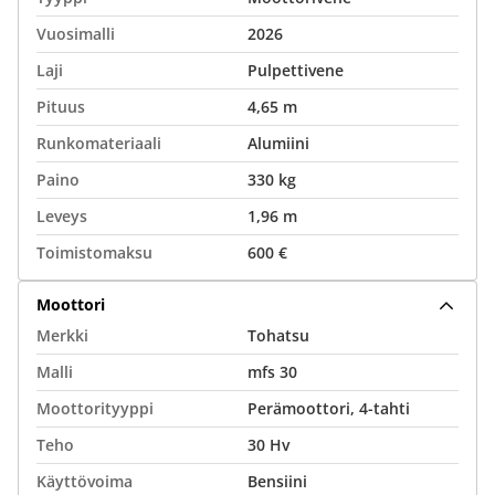
Vuosimalli
2026
Laji
Pulpettivene
Pituus
4,65 m
Runkomateriaali
Alumiini
Paino
330 kg
Leveys
1,96 m
Toimistomaksu
600 €
Moottori
Merkki
Tohatsu
Malli
mfs 30
Moottorityyppi
Perämoottori, 4-tahti
Teho
30 Hv
Käyttövoima
Bensiini