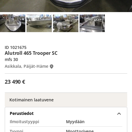
ID 1021675
Alutroll 465 Trooper SC
mfs 30
Asikkala, Päijät-Häme
23 490 €
Kotimainen laatuvene
Perustiedot
Ilmoitustyyppi
Myydään
Tyyppi
Moottorivene