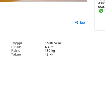
Asik
050.
Jaa
Tyyppi
Soutuvene
Pituus
4,4 m
Paino
150 kg
Takuu
48 kk