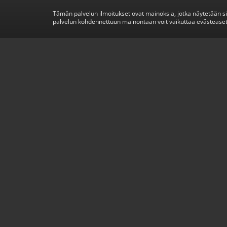
Tämän palvelun ilmoitukset ovat mainoksia, jotka näytetään s
palvelun kohdennettuun mainontaan voit vaikuttaa evästeaset