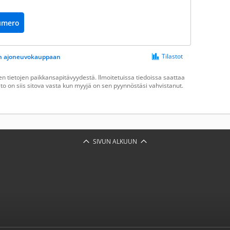
umero
Tilastot
een ajoneuvokauppaan
 tietojen paikkansapitävyydestä. Ilmoitetuissa tiedoissa saattaa
ieto on siis sitova vasta kun myyjä on sen pyynnöstäsi vahvistanut.
SIVUN ALKUUN