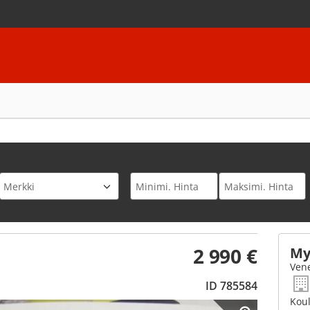
2 990 €
My
Vene
ID 785584
Koul