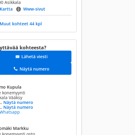
0 Asikkala
Kartta
Www-sivut
Muut kohteet 44 kpl
yttävää kohteesta?
Lähetä viesti
Näytä numero
mo Kupula
e konemyynti
kala Vääksy
..
Näytä numero
..
Näytä numero
Whatsapp
omäki Markku
 konemyynti osto