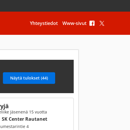
Yhteystiedot
Www-sivut
yjä
liike Jäsenenä 15 vuotta
SK Center Rautanet
umestarintie 4