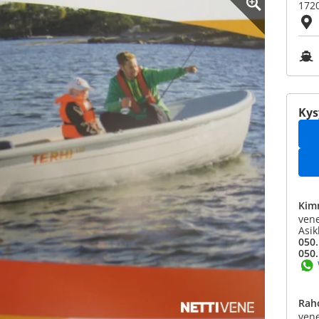
1720
Kys
Kim
ven
Asik
050.
050.
Rah
vene