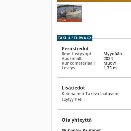
TAKUU / TURVA
Perustiedot
Ilmoitustyyppi
Myydään
Vuosimalli
2024
Runkomateriaali
Muovi
Leveys
1,75 m
Lisätiedot
Kotimainen Tukeva laatuvene
Löytyy heti .
Ota yhteyttä
SK Center Rautanet