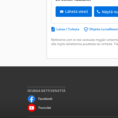
Lähetä viesti
Näytä n
Lataa / Tulosta
Ohjeita turvallis
Nettivene.com ei ota vastuuta myyjän antamien
olla myös tahattomia puutteita tai virheitä. T
SEURAA NETTIVENETTÄ
Facebook
Youtube