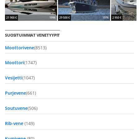
21 900 €
1996
29 500 €
1976
2 950 €
SUOSITUIMMAT VENETYYPIT
Moottorivene
(8513)
Moottori
(1747)
Vesijetti
(1047)
Purjevene
(661)
Soutuvene
(506)
Rib-vene
(149)
Kumivene
(80)