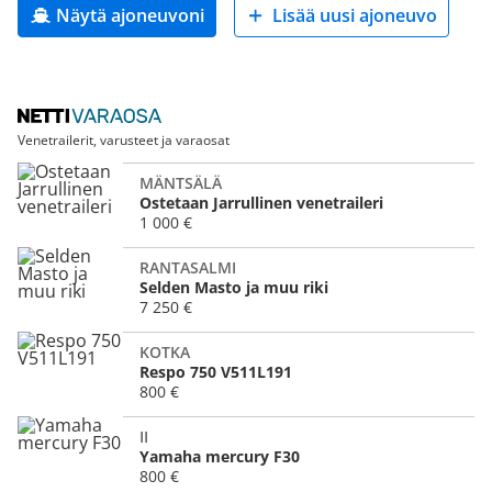
Näytä ajoneuvoni
Lisää uusi ajoneuvo
Venetrailerit, varusteet ja varaosat
MÄNTSÄLÄ
Ostetaan Jarrullinen venetraileri
1 000 €
RANTASALMI
Selden Masto ja muu riki
7 250 €
KOTKA
Respo 750 V511L191
800 €
II
Yamaha mercury F30
800 €