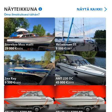
NÄYTEIKKUNA
NÄYTÄ KAIKKI
Oma ilmoituksesi tähän?
Storebro Muu malli
Helmsman 31
29 000 €
9 000 €
1974
1987
Sea Ray
AMT 230 DC
9 500 €
45 000 €
1990
2019