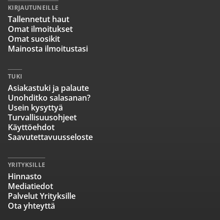
KIRJAUTUNEILLE
Tallennetut haut
Omat ilmoitukset
Omat suosikit
Mainosta ilmoitustasi
TUKI
Asiakastuki ja palaute
Unohditko salasanan?
Usein kysyttyä
Turvallisuusohjeet
Käyttöehdot
Saavutettavuusseloste
YRITYKSILLE
Hinnasto
Mediatiedot
Palvelut Yrityksille
Ota yhteyttä