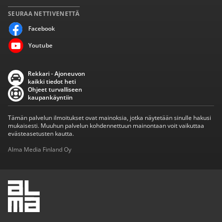
SEURAA NETTIVENETTÄ
Facebook
Youtube
Rekkari - Ajoneuvon
kaikki tiedot heti
Ohjeet turvalliseen
kaupankäyntiin
Tämän palvelun ilmoitukset ovat mainoksia, jotka näytetään sinulle hakusi
mukaisesti. Muuhun palvelun kohdennettuun mainontaan voit vaikuttaa
evästeasetusten kautta.
Alma Media Finland Oy