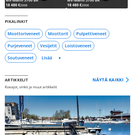
MV-Marin 5700 BR
MV-Marin 5700 BR
18 480 €
18 480 €
2008
2008
PIKALINKIT
Moottoriveneet
Moottorit
Pulpettiveneet
Purjeveneet
Vesijetit
Loistoveneet
Soutuveneet
NÄYTÄ KAIKKI
ARTIKKELIT
Koeajot, vinkit ja muut artikkelit