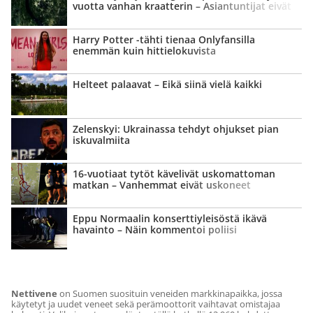
vuotta vanhan kraatterin – Asiantuntijat eivät
aluksi uskoneet
Harry Potter -tähti tienaa Onlyfansilla
enemmän kuin hittielo­kuvista
Helteet palaavat – Eikä siinä vielä kaikki
Zelenskyi: Ukrainassa tehdyt ohjukset pian
iskuvalmiita
16-vuotiaat tytöt kävelivät uskomattoman
matkan – Vanhemmat eivät uskoneet
Eppu Normaalin konsertti­yleisöstä ikävä
havainto – Näin kommentoi poliisi
Nettivene
on Suomen suosituin veneiden markkinapaikka, jossa
käytetyt ja uudet veneet sekä perämoottorit vaihtavat omistajaa