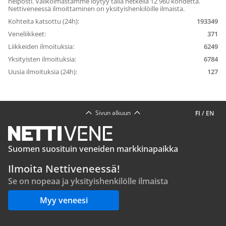
helposti. Valikoimastamme löytyy tällä hetkellä 12 960 kohdetta.
Nettiveneessä ilmoittaminen on yksityishenkilöille ilmaista.
Kohteita katsottu (24h):
193349
Veneliikkeet:
371
Liikkeiden ilmoituksia:
6249
Yksityisten ilmoituksia:
6784
Uusia ilmoituksia (24h):
127
Sivun alkuun
FI
/
EN
Suomen suosituin veneiden markkinapaikka
Ilmoita Nettiveneessä!
Se on nopeaa ja yksityishenkilölle ilmaista
Myy veneesi