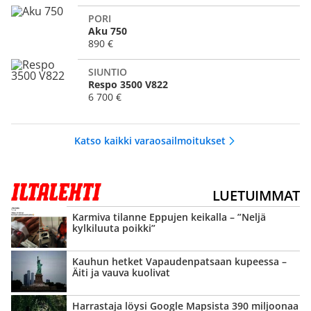
PORI
Aku 750
890 €
SIUNTIO
Respo 3500 V822
6 700 €
Katso kaikki varaosailmoitukset
LUETUIMMAT
Karmiva tilanne Eppujen keikalla – ”Neljä
kylkiluuta poikki”
Kauhun hetket Vapauden­patsaan kupeessa –
Äiti ja vauva kuolivat
Harrastaja löysi Google Mapsista 390 miljoonaa