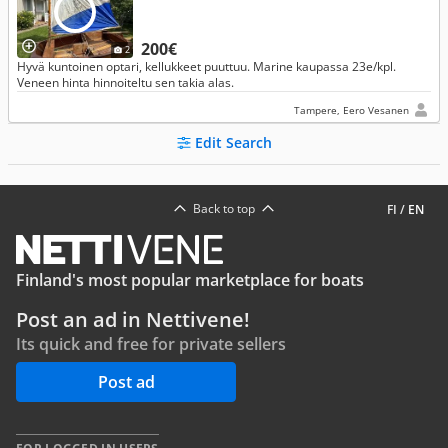
200€
2
Hyvä kuntoinen optari, kellukkeet puuttuu. Marine kaupassa 23e/kpl.
Veneen hinta hinnoiteltu sen takia alas.
Tampere, Eero Vesanen
Edit Search
Back to top
FI
/
EN
Finland's most popular marketplace for boats
Post an ad in Nettivene!
Its quick and free for private sellers
Post ad