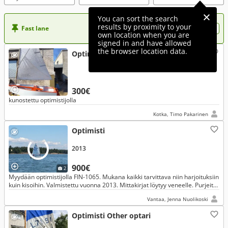
You can sort the search
results by proximity to your
Fast lane
Want more visibility to your ad?
own location when you are
signed in and have allowed
the browser location data.
Optimisti
300€
kunostettu optimistijolla
Kotka, Timo Pakarinen
Optimisti
2013
900€
2
Myydään optimistijolla FIN-1065. Mukana kaikki tarvittava niin harjoituksiin
kuin kisoihin. Valmistettu vuonna 2013. Mittakirjat löytyy veneelle. Purjeita
2kpl.
Vantaa, Jenna Nuolikoski
Optimisti Other optari