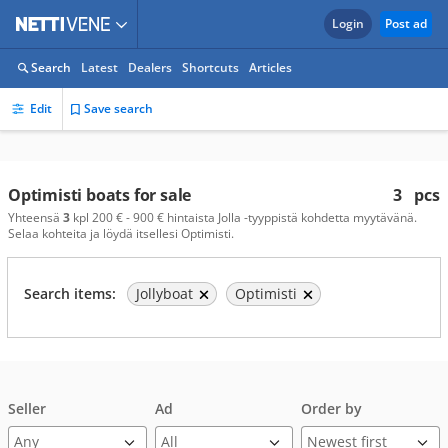
Login
Post ad
Search
Latest
Dealers
Shortcuts
Articles
Edit
Save search
Optimisti boats for sale
3
pcs
Yhteensä
3
kpl 200 € - 900 € hintaista Jolla -tyyppistä kohdetta myytävänä.
Selaa kohteita ja löydä itsellesi Optimisti.
Search items:
Jollyboat
Optimisti
Seller
Ad
Order by