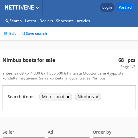
Login
Post ad
Search
Latest
Dealers
Shortcuts
Articles
Edit
Save search
Nimbus boats for sale
68
pcs
Page
1/3
Yhteensä
68
kpl 4 000 € - 1 535 600 € hintaista Moottorivene -tyyppistä
kohdetta myytävänä. Selaa kohteita ja löydä itsellesi Nimbus.
Search items:
Motor boat
Nimbus
Seller
Ad
Order by