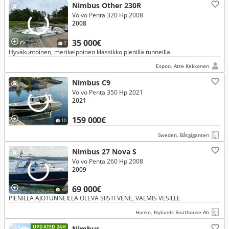
Nimbus Other 230R
Volvo Penta 320 Hp 2008
2008
35 000€
7
Hyväkuntoinen, merikelpoinen klassikko pienillä tunneilla.
Espoo, Atte Kekkonen
Nimbus C9
Volvo Penta 350 Hp 2021
2021
159 000€
10
Sweden, Båtgiganten
Nimbus 27 Nova S
Volvo Penta 260 Hp 2008
2009
69 000€
30
PIENILLÄ AJOTUNNEILLA OLEVA SIISTI VENE, VALMIS VESILLE
Hanko, Nylunds Boathouse Ab
UPDATED 24H
Nimbus