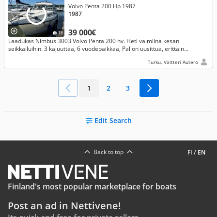
Volvo Penta 200 Hp 1987
1987
39 000€
18
Laadukas Nimbus 3003 Volvo Penta 200 hv. Heti valmiina kesän
seikkailuihin. 3 kajuuttaa, 6 vuodepaikkaa, Paljon uusittua, erittäin
merikelpoinen. + Venepaikka Turusta 2026
Turku, Valtteri Autero
1
2
3
Edit Search
Back to top
FI
/
EN
Finland's most popular marketplace for boats
Post an ad in Nettivene!