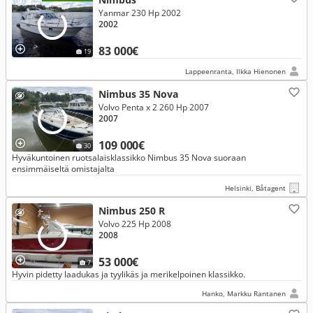
Yanmar 230 Hp 2002
2002
83 000€
19
Lappeenranta, Ilkka Hienonen
Nimbus 35 Nova
Volvo Penta x 2 260 Hp 2007
2007
109 000€
30
Hyväkuntoinen ruotsalaisklassikko Nimbus 35 Nova suoraan
ensimmäiseltä omistajalta
Helsinki, Båtagent
Nimbus 250 R
Volvo 225 Hp 2008
2008
53 000€
7
Hyvin pidetty laadukas ja tyylikäs ja merikelpoinen klassikko.
Hanko, Markku Rantanen