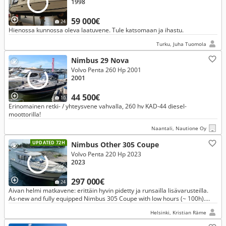
1998
59 000€
24
Hienossa kunnossa oleva laatuvene. Tule katsomaan ja ihastu.
Turku, Juha Tuomola
Nimbus 29 Nova
Volvo Penta 260 Hp 2001
2001
44 500€
10
Erinomainen retki- / yhteysvene vahvalla, 260 hv KAD-44 diesel-
moottorilla!
Naantali, Nautione Oy
UPDATED 72H
Nimbus Other 305 Coupe
Volvo Penta 220 Hp 2023
2023
297 000€
24
Aivan helmi matkavene: erittäin hyvin pidetty ja runsailla lisävarusteilla.
As-new and fully equipped Nimbus 305 Coupe with low hours (~ 100h).
Always wintered in warm full-service storage since new.
Helsinki, Kristian Räme