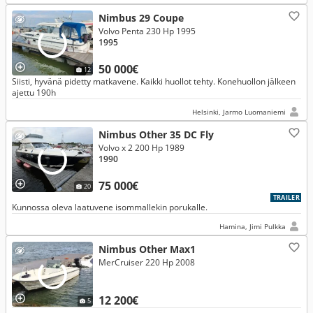
Nimbus 29 Coupe
Volvo Penta 230 Hp 1995
1995
50 000€
12
Siisti, hyvänä pidetty matkavene. Kaikki huollot tehty. Konehuollon jälkeen
ajettu 190h
Helsinki, Jarmo Luomaniemi
Nimbus Other 35 DC Fly
Volvo x 2 200 Hp 1989
1990
75 000€
20
TRAILER
Kunnossa oleva laatuvene isommallekin porukalle.
Hamina, Jimi Pulkka
Nimbus Other Max1
MerCruiser 220 Hp 2008
12 200€
5