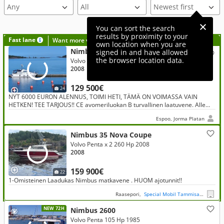
You can sort the search
results by proximity to your
Fast lane
Want more visibility to your ad?
own location when you are
Nimbus 340 Commander
signed in and have allowed
the browser location data.
Volvo Penta 330 Hp 2008
2008
129 500€
24
NYT 6000 EURON ALENNUS, TOIMI HETI, TÄMÄ ON VOIMASSA VAIN
HETKEN! TEE TARJOUS!! CE avomeriluokan B turvallinen laatuvene. Alle
1000 h ja mm. pohja, dsl-suuttimet ja akselitiiviste uusittu!
Espoo, Jorma Platan
Nimbus 35 Nova Coupe
Volvo Penta x 2 260 Hp 2008
2008
159 900€
22
1-Omisteinen Laadukas Nimbus matkavene . HUOM ajotunnit!!
Raasepori,
Special Mobil Tammisaari
NEW 72H
Nimbus 2600
Volvo Penta 105 Hp 1985