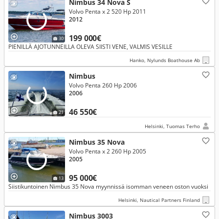
Nimbus 34 Nova S
Volvo Penta x 2 520 Hp 2011
2012
199 000€
30
PIENILLÄ AJOTUNNEILLA OLEVA SIISTI VENE, VALMIS VESILLE
Hanko, Nylunds Boathouse Ab
Nimbus
Volvo Penta 260 Hp 2006
2006
46 550€
21
Helsinki, Tuomas Terho
Nimbus 35 Nova
Volvo Penta x 2 260 Hp 2005
2005
95 000€
13
Siistikuntoinen Nimbus 35 Nova myynnissä isomman veneen oston vuoksi
Helsinki, Nautical Partners Finland
Nimbus 3003