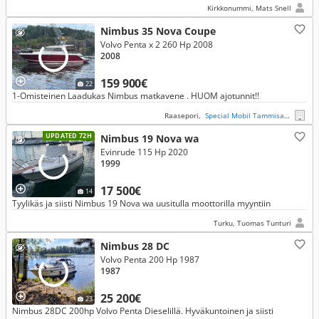
Kirkkonummi, Mats Snell
Nimbus 35 Nova Coupe
Volvo Penta x 2 260 Hp 2008
2008
159 900€
22
1-Omisteinen Laadukas Nimbus matkavene . HUOM ajotunnit!!
Raasepori,
Special Mobil Tammisaari
UPDATED 72H
Nimbus 19 Nova wa
Evinrude 115 Hp 2020
1999
17 500€
14
Tyylikäs ja siisti Nimbus 19 Nova wa uusitulla moottorilla myyntiin
Turku, Tuomas Tunturi
Nimbus 28 DC
Volvo Penta 200 Hp 1987
1987
25 200€
23
Nimbus 28DC 200hp Volvo Penta Dieselillä. Hyväkuntoinen ja siisti