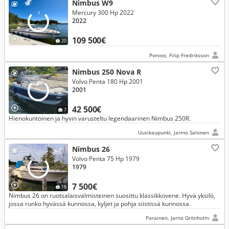
Nimbus W9
Mercury 300 Hp 2022
2022
109 500€
20
Porvoo, Filip Fredriksson
Nimbus 250 Nova R
Volvo Penta 180 Hp 2001
2001
42 500€
7
Hienokuntoinen ja hyvin varusteltu legendaarinen Nimbus 250R.
Uusikaupunki, Jarmo Salonen
Nimbus 26
Volvo Penta 75 Hp 1979
1979
7 500€
18
Nimbus 26 on ruotsalaisvalmisteinen suosittu klassikkovene. Hyvä yksilö,
jossa runko hyvässä kunnossa, kyljet ja pohja siistissä kunnossa.
Parainen, Jarno Grönholm