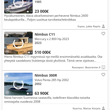
1985
23 000€
19
Hyväkuntoinen, tilava akselivetoinen perhevene Nimbus 2600
keulapotkurilla... Paljon uusittua tarviketta/tekniikkaa
Espoo, Jukka Rapila
Nimbus C11
Mercury x 2 800 Hp 2023
2023
510 000€
8
Hieno Nimbus C11 myynnissä nyt meillä ensimmäiseltä asiakkaalta. Ota
yhteyttä saadaksesi lisätietoja tästä yksilöstä. Tämä vene sijaitsee
Ahvenanmaalla.
Raasepori, Boatcenter.fi
Nimbus 300R
Volvo Penta 285 Hp 2002
2002
63 900€
20
Näitä harvoin Suomessa saatavilla, todellinen klassikko toiselta
omistajalta vuodesta 2008
Kaarina, Matias Korjala