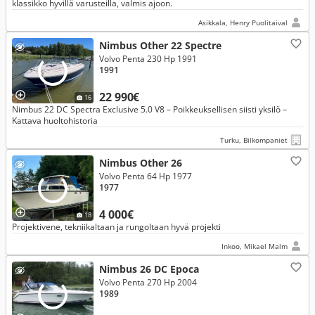
klassikko hyvillä varusteilla, valmis ajoon.
Asikkala, Henry Puolitaival
Nimbus Other 22 Spectre
Volvo Penta 230 Hp 1991
1991
22 990€
16
Nimbus 22 DC Spectra Exclusive 5.0 V8 – Poikkeuksellisen siisti yksilö –
Kattava huoltohistoria
Turku, Bilkompaniet
Nimbus Other 26
Volvo Penta 64 Hp 1977
1977
4 000€
18
Projektivene, tekniikaltaan ja rungoltaan hyvä projekti
Inkoo, Mikael Malm
Nimbus 26 DC Epoca
Volvo Penta 270 Hp 2004
1989