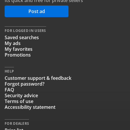
Its quick and free for private sellers
Post ad
FOR LOGGED IN USERS
Saved searches
My ads
My favorites
Promotions
HELP
Customer support & feedback
Forgot password?
FAQ
Security advice
Terms of use
Accessibility statement
FOR DEALERS