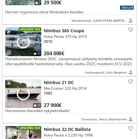
29 500€
7
TRAILER
Harvoin myynnissa oleva Nimbuksen klasikko
Hämeenkoski, JUKKA PEKKA MARTIKAINEN
UPDATED 72H
Nimbus 365 Coupe
Volvo Penta 370 Hp 2010
2010
204 000€
10
Hienokuntoinen Nimbus 365C. Lämpimässä säilytetty kahdella omistajalla
ollut täydellisellä huoltohistorialla. Akut uusittu 2025, moottorin ECU 2023
Uusikaupunki, John Bergman
Nimbus 21 DC
MerCruiser 220 Hp 2014
1985
27 900€
15
Harvinainen klassikko nykytekniikalla!
Taivassalo, Hessu Martikainen
UPDATED 72H
Nimbus 32 DC Ballista
Volvo Penta x 2 230 Hp 1998