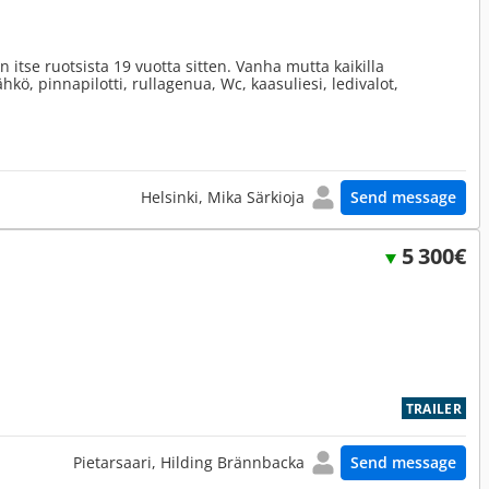
n itse ruotsista 19 vuotta sitten. Vanha mutta kaikilla
ähkö, pinnapilotti, rullagenua, Wc, kaasuliesi, ledivalot,
Helsinki, Mika Särkioja
Send message
5 300€
TRAILER
Pietarsaari, Hilding Brännbacka
Send message