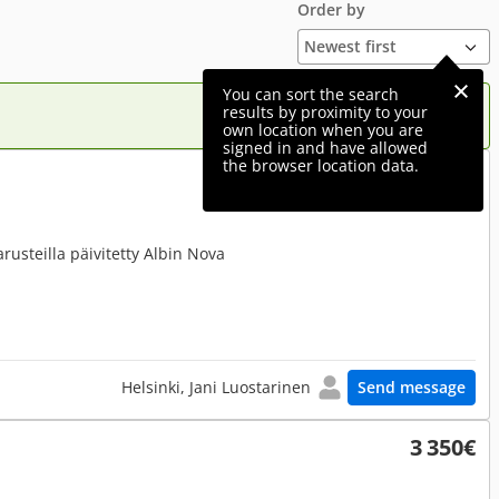
Order by
You can sort the search
results by proximity to your
own location when you are
signed in and have allowed
the browser location data.
32 500€
rusteilla päivitetty Albin Nova
Helsinki, Jani Luostarinen
Send message
3 350€