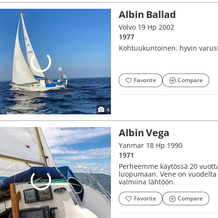
Albin Ballad
Volvo 19 Hp 2002
1977
Kohtuukuntoinen. hyvin varuste
Favorite
Compare
4
Albin Vega
Yanmar 18 Hp 1990
1971
Perheemme käytössä 20 vuott
luopumaan. Vene on vuodelta 1
valmiina lähtöön.
Favorite
Compare