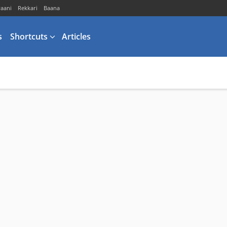
vaani
Rekkari
Baana
s
Shortcuts
Articles