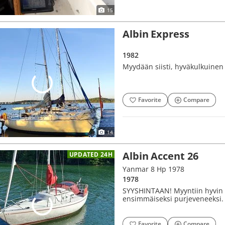
15
Albin Express
1982
Myydään siisti, hyväkulkuinen 
Favorite
Compare
14
Albin Accent 26
UPDATED 24H
Yanmar 8 Hp 1978
1978
SYYSHINTAAN! Myyntiin hyvin pa
ensimmäiseksi purjeveneeksi.
Favorite
Compare