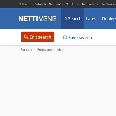
Nettiauto
Autotalli
Nettimoto
Nettikone
Nettivaraosa
Nettikara
Search
Latest
Dealer
Edit search
Save search
For sale
Purjevene
Albin