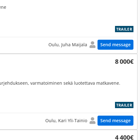
ene
TRAILER
Oulu, Juha Maijala
Send message
8 000€
purjehdukseen, varmatoiminen sekä luotettava matkavene.
TRAILER
Oulu, Kari Yli-Tainio
Send message
4 400€