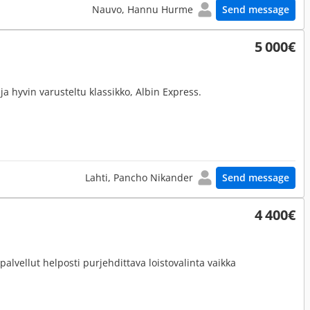
Nauvo, Hannu Hurme
Send message
5 000€
ja hyvin varusteltu klassikko, Albin Express.
Lahti, Pancho Nikander
Send message
4 400€
lvellut helposti purjehdittava loistovalinta vaikka