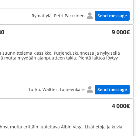
Rymättylä, Petri Parkkinen
Send message
30
9 000€
in suunnittelema klassikko. Purjehduskunnossa ja nykyisellä
ssä mutta myydään ajanpuutteen takia. Pientä laittoa löytyy
Turku, Waltteri Laineenkare
Send message
4 000€
yt mutta erittäin luotettava Albin Vega. Lisätietoja ja kuvia