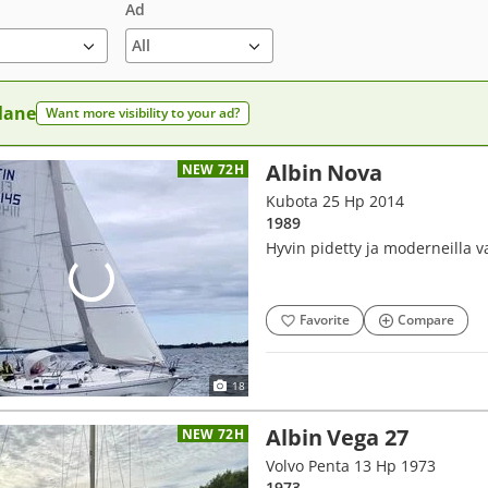
Ad
 lane
Want more visibility to your ad?
Albin Nova
NEW 72H
Kubota 25 Hp 2014
1989
Hyvin pidetty ja moderneilla va
Favorite
Compare
18
Albin Vega 27
NEW 72H
Volvo Penta 13 Hp 1973
1973