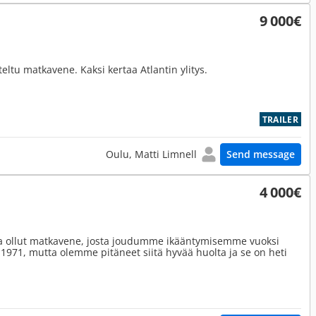
9 000€
ltu matkavene. Kaksi kertaa Atlantin ylitys.
TRAILER
Oulu, Matti Limnell
Send message
4 000€
a ollut matkavene, josta joudumme ikääntymisemme vuoksi
971, mutta olemme pitäneet siitä hyvää huolta ja se on heti