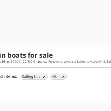
in boats for sale
ä
26
kpl 3 000 € - 32 500 € hintaista Purjevene -tyyppistä kohdetta myytävänä. Selaa
ch items:
Sailing boat
Albin