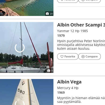
20
Albin Other Scampi 
Yanmar 12 Hp 1985
1979
Hyvin purjehtiva Peter Norlin
omistajalla aktiivisessa käytö
kuten asiaan kuuluu.
Favorite
Compare
9
Albin Vega
Mercury 4 Hp
1969
Myyntiin jo hieman elämää nähn
saa pyytämällä.