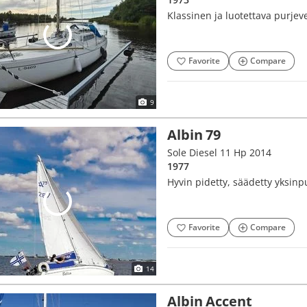
Klassinen ja luotettava purjev
Favorite
Compare
9
Albin 79
Sole Diesel 11 Hp 2014
1977
Hyvin pidetty, säädetty yksin
Favorite
Compare
14
Albin Accent