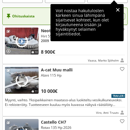
Voit nostaa hakutulosten
kärkeen sinua lähimpänä
Ohituskaista
Nosta ilmoituksesi tähän?
sijaitsevat kohteet, kun olet
kirjautuneena sisään ja
hyväksynyt selaimen
Neoteric Hovercraft 3876
sijaintitiedot.
Hirt 55 Hp 2009
2009
8 900€
10
Vaasa, Marko Sjöholm
A-cat Muu malli
Abini 115 Hp
10 000€
11
TRAILERI
Myynti, vaihto. Yksipaikkainen maataso-alus luokiteltu vesikulkuneuvoksi.
Ei rekisteröity. Tuotteeseen kuuluu myös kuvassa näkyvä räätälöity
venetraileri. 99 % valmis projekti.
Viro, Anti Truuts
Castello CH7
Rotax 135 Hp 2026