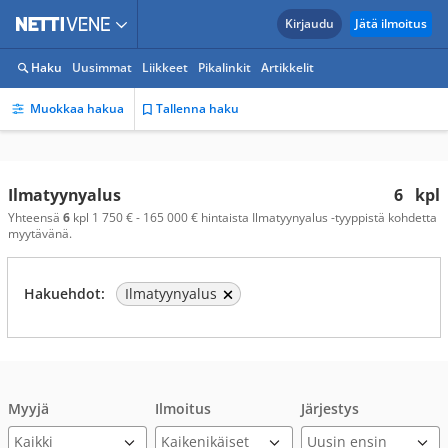
Kirjaudu
Jätä ilmoitus
Haku
Uusimmat
Liikkeet
Pikalinkit
Artikkelit
Muokkaa hakua
Tallenna haku
Ilmatyynyalus
6
kpl
Yhteensä
6
kpl 1 750 € - 165 000 € hintaista Ilmatyynyalus -tyyppistä kohdetta
myytävänä.
Hakuehdot:
Ilmatyynyalus
Myyjä
Ilmoitus
Järjestys