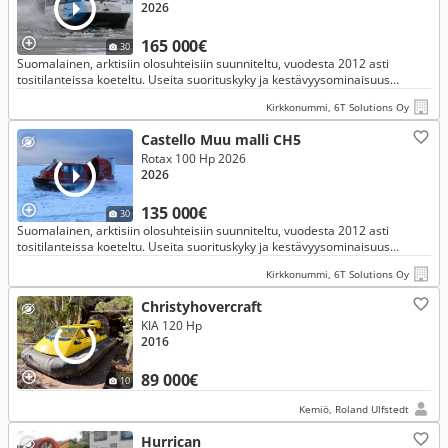
2026
165 000€
30
Suomalainen, arktisiin olosuhteisiin suunniteltu, vuodesta 2012 asti
tositilanteissa koeteltu. Useita suorituskyky ja kestävyysominaisuus
päivityksiä
Kirkkonummi, 6T Solutions Oy
Castello Muu malli CH5
Rotax 100 Hp 2026
2026
135 000€
30
Suomalainen, arktisiin olosuhteisiin suunniteltu, vuodesta 2012 asti
tositilanteissa koeteltu. Useita suorituskyky ja kestävyysominaisuus
päivityksiä
Kirkkonummi, 6T Solutions Oy
Christyhovercraft
KIA 120 Hp
2016
89 000€
10
Kemiö, Roland Ulfstedt
Hurrican