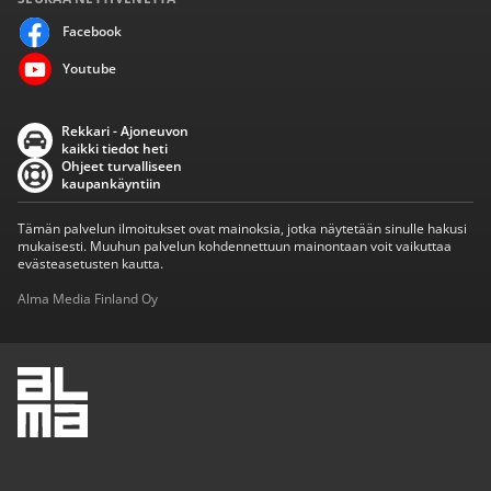
Facebook
Youtube
Rekkari - Ajoneuvon
kaikki tiedot heti
Ohjeet turvalliseen
kaupankäyntiin
Tämän palvelun ilmoitukset ovat mainoksia, jotka näytetään sinulle hakusi
mukaisesti. Muuhun palvelun kohdennettuun mainontaan voit vaikuttaa
evästeasetusten kautta.
Alma Media Finland Oy