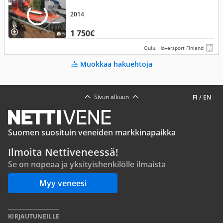
2014
1 750€
6
Oulu, Hoversport Finland
Muokkaa hakuehtoja
Sivun alkuun
FI
/
EN
Suomen suosituin veneiden markkinapaikka
Ilmoita Nettiveneessä!
Se on nopeaa ja yksityishenkilölle ilmaista
Myy veneesi
KIRJAUTUNEILLE