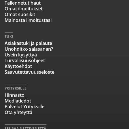
Tallennetut haut
Omat ilmoitukset
Omat suosikit
Mainosta ilmoitustasi
TUKI
Asiakastuki ja palaute
Unohditko salasanan?
Usein kysyttyä
Turvallisuusohjeet
Käyttöehdot
Saavutettavuusseloste
YRITYKSILLE
Hinnasto
Mediatiedot
Palvelut Yrityksille
Ota yhteyttä
SEURAA NETTIVENETTÄ