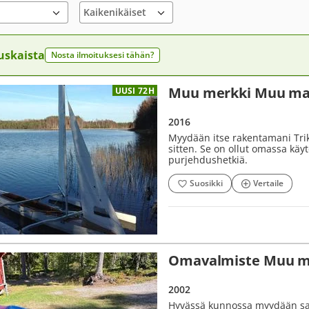
uskaista
Nosta ilmoituksesi tähän?
Muu merkki Muu mall
UUSI 72H
2016
Myydään itse rakentamani Trik
sitten. Se on ollut omassa käyt
purjehdushetkiä.
Suosikki
Vertaile
Omavalmiste Muu ma
2002
Hyvässä kunnossa myydään sai