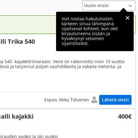
Voit nostaa hakutulosten
kärkeen sinua lähimpänä
sijaitsevat kohteet, kun olet
kirjautuneena sisään ja
hyväksynyt selaimen
i Trika 540
2 990€
sijaintitiedot.
a 540 -kajakkitrimaraani. Vene on rakennettu noin 10 vuotta
össä ja tarjonnut paljon vauhdikkaita ja vakaita melonta -ja
Espoo, Mika Tolvanen
Lähetä viesti
lli kajakki
400€
rauden vuoksi ja iän vuoksi