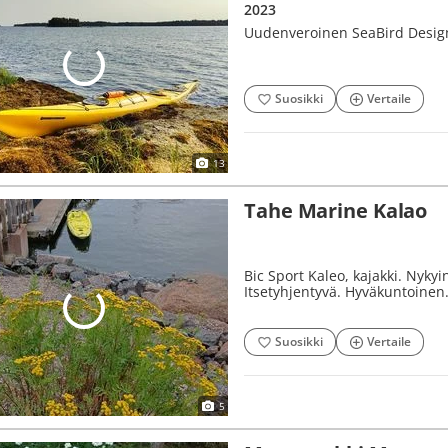
2023
Uudenveroinen SeaBird Design
Suosikki
Vertaile
13
Tahe Marine Kalao
Bic Sport Kaleo, kajakki. Nykyi
Itsetyhjentyvä. Hyväkuntoinen
Suosikki
Vertaile
5