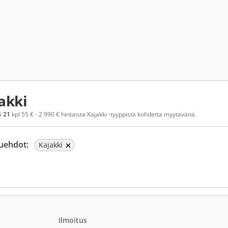
akki
ä
21
kpl 55 € - 2 990 € hintaista Kajakki -tyyppistä kohdetta myytävänä.
uehdot:
Kajakki
Ilmoitus