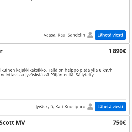
Vaasa, Raul Sandelin
Lähetä viesti
r
1 890€
kulkuinen kajakkikaksikko. Tällä on helppo pitää yllä 8 km/h
melottavissa Jyväskylässä Päijänteellä. Säilytetty
Jyväskylä, Kari Kuusipuro
Lähetä viesti
 Scott MV
750€