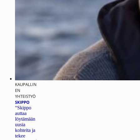
KAUPALLIN
EN
YHTEISTYÖ
SKIPPO
“Skippo
auttaa
löytämään
uusia
kohteita ja
tekee