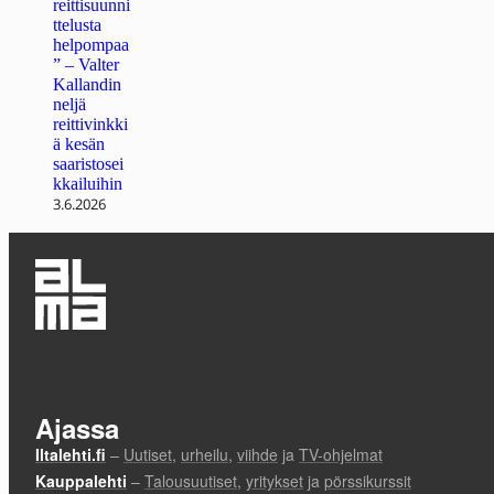
reittisuunni
ttelusta
helpompaa
” – Valter
Kallandin
neljä
reittivinkki
ä kesän
saaristosei
kkailuihin
3.6.2026