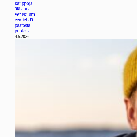
kauppoja –
älä anna
venekuum
een tehdä
päätöstä
puolestasi
4.6.2026