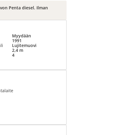
von Penta diesel. Ilman
Myydään
1991
li
Lujitemuovi
2,4 m
4
talaite