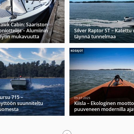
hawk Cabin: Saariston
13.08.2025
niottelija – Alumiinin
Silver Raptor ST – Katett
hytin mukavuutta
täynnä tunnelmaa
KOEAJOT
Mursu 715 –
09.07.2025
yttöön suunniteltu
Kiisla – Ekologinen moott
Suomesta
puuveneen modernilla ajat