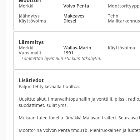
Moottori
Merkki
Volvo Penta
Moottorityypp
Jäähdytys
Makeavesi
Teho
Käyttövoima
Diesel
Mallitarkennus
Lämmitys
Merkki
Wallas-Marin
Käyttövoima
Vuosimalli
1991
-
Lämmittää hyvin niin etu kuin takahytin.
Lisätiedot
Paljon tehty keväällä huoltoa:
Uusittu: akut. ilmanvaihtopuhallin ja venttiili. pilssi. radio. 
suodattimet. sulat yms.
Mukaan tulee todella jämäkkä Majavan traileri. Seuraava 
Moottorina Volvon Penta tmd31b. Pieniruokainen ja luotet