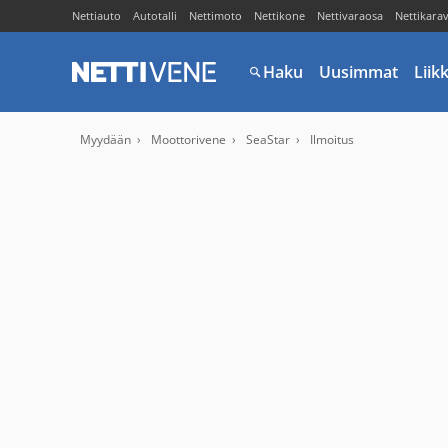
Nettiauto
Autotalli
Nettimoto
Nettikone
Nettivaraosa
Nettikara
Haku
Uusimmat
Liik
Myydään
Moottorivene
SeaStar
Ilmoitus