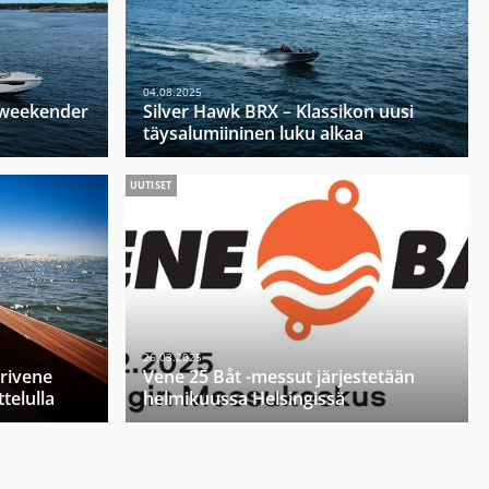
04.08.2025
u weekender
Silver Hawk BRX – Klassikon uusi
täysalumiininen luku alkaa
UUTISET
26.03.2025
orivene
Vene 25 Båt -messut järjestetään
telulla
helmikuussa Helsingissä