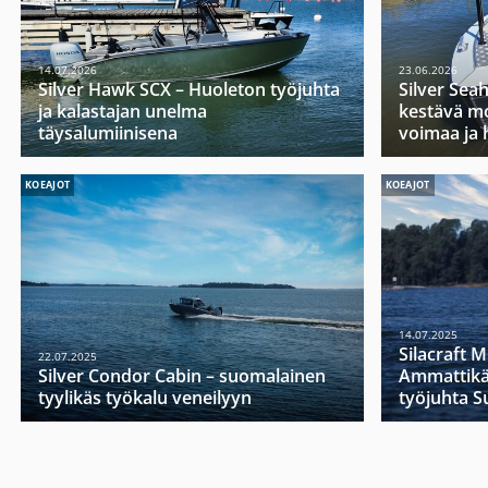
14.07.2026
23.06.2026
Silver Hawk SCX – Huoleton työjuhta
Silver Sea
ja kalastajan unelma
kestävä mo
täysalumiinisena
voimaa ja 
KOEAJOT
KOEAJOT
14.07.2025
Silacraft 
22.07.2025
Silver Condor Cabin – suomalainen
Ammattikä
tyylikäs työkalu veneilyyn
työjuhta 