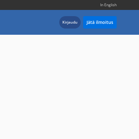
In English
Jätä ilmoitus
Kirjaudu