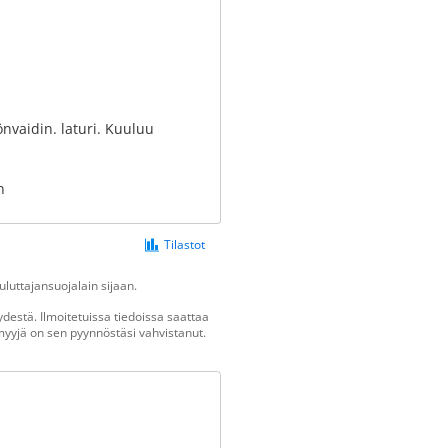
nvaidin. laturi. Kuuluu
n
Tilastot
luttajansuojalain sijaan.
destä. Ilmoitetuissa tiedoissa saattaa
n myyjä on sen pyynnöstäsi vahvistanut.