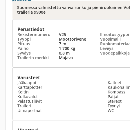
TRAILERI
Suomessa valmistettu vahva runko ja pieniruokainen Vol
traileria 9900e
Perustiedot
Rekisterinumero
V25
Ilmoitustyyppi
Tyyppi
Moottorivene
Vuosimalli
Pituus
7 m
Runkomateriaa
Paino
1 700 kg
Leveys
Syväys
0,8 m
Vuodepaikkoja
Trailerin merkki
Majava
Varusteet
Jääkaappi
Kaiteet
Karttaplotteri
Kaukohallin
Keitin
Kompassi
Kulkuvalot
Patjat
Pelastusliivit
Stereot
Traileri
Tyynyt
Uimaportaat
WC