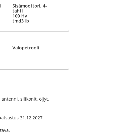
i
Sisämoottori, 4-
tahti
100 Hv
tmd31b
Valopetrooli
antenni. silikonit. öljyt.
katsastus 31.12.2027.
tava.