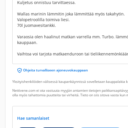
Kuljetus onnistuu tarvittaessa.
Wallas marinin lämmitin joka lämmittää myös takahytin.
Valopetroolilla toimiva liesi.
70l juomavesitankki.
Varaosia olen haalinut matkan varrella mm. Turbo. lämmö
kauppaan.
Vaihtoa voi tarjota matkaenduroon tai tieliikennemönkiää
Ohjeita turvalliseen ajoneuvokauppaan
Yksityishenkilöiden välisessä kaupankäynnissä sovelletaan kauppalakia ku
Nettivene.com ei ota vastuuta myyjän antamien tietojen paikkansapitävyy
olla myös tahattomia puutteita tai virheitä. Tieto on siis sitova vasta ku
Hae samanlaiset