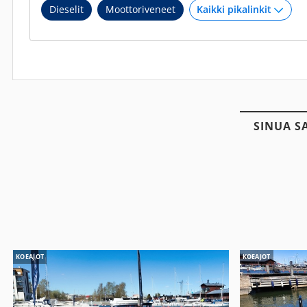
Dieselit
Moottoriveneet
SINUA S
KOEAJOT
KOEAJOT