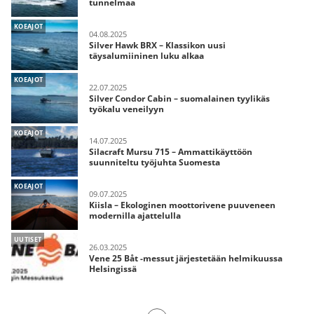
tunnelmaa
KOEAJOT
04.08.2025
Silver Hawk BRX – Klassikon uusi
täysalumiininen luku alkaa
KOEAJOT
22.07.2025
Silver Condor Cabin – suomalainen tyylikäs
työkalu veneilyyn
KOEAJOT
14.07.2025
Silacraft Mursu 715 – Ammattikäyttöön
suunniteltu työjuhta Suomesta
KOEAJOT
09.07.2025
Kiisla – Ekologinen moottorivene puuveneen
modernilla ajattelulla
UUTISET
26.03.2025
Vene 25 Båt -messut järjestetään helmikuussa
Helsingissä