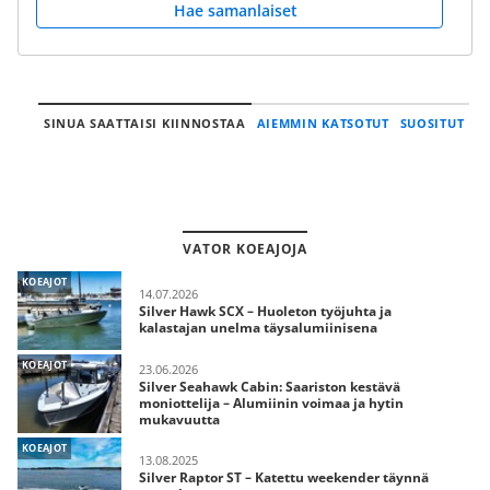
Hae samanlaiset
SINUA SAATTAISI KIINNOSTAA
AIEMMIN KATSOTUT
SUOSITUT
VATOR KOEAJOJA
KOEAJOT
14.07.2026
Silver Hawk SCX – Huoleton työjuhta ja
kalastajan unelma täysalumiinisena
KOEAJOT
23.06.2026
Silver Seahawk Cabin: Saariston kestävä
moniottelija – Alumiinin voimaa ja hytin
mukavuutta
KOEAJOT
13.08.2025
Silver Raptor ST – Katettu weekender täynnä