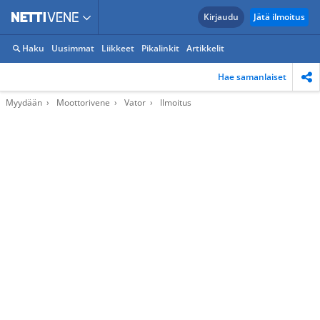
Kirjaudu
Jätä ilmoitus
Haku
Uusimmat
Liikkeet
Pikalinkit
Artikkelit
Hae samanlaiset
Myydään
Moottorivene
Vator
Ilmoitus