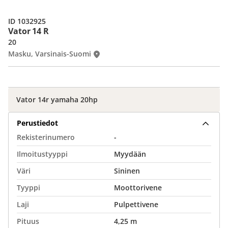
ID 1032925
Vator 14 R
20
Masku, Varsinais-Suomi
Vator 14r yamaha 20hp
Perustiedot
Rekisterinumero
-
Ilmoitustyyppi
Myydään
Väri
Sininen
Tyyppi
Moottorivene
Laji
Pulpettivene
Pituus
4,25 m