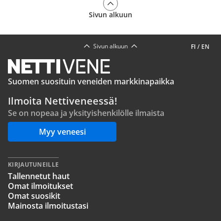
Sivun alkuun
Sivun alkuun
FI
/
EN
Suomen suosituin veneiden markkinapaikka
Ilmoita Nettiveneessä!
Se on nopeaa ja yksityishenkilölle ilmaista
Myy veneesi
KIRJAUTUNEILLE
Tallennetut haut
Omat ilmoitukset
Omat suosikit
Mainosta ilmoitustasi