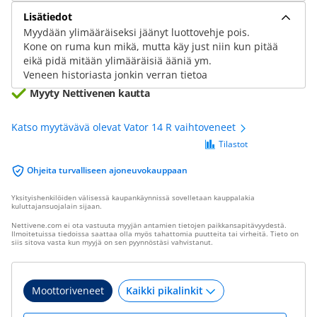
Lisätiedot
Myydään ylimääräiseksi jäänyt luottovehje pois.
Kone on ruma kun mikä, mutta käy just niin kun pitää
eikä pidä mitään ylimääräisiä ääniä ym.
Veneen historiasta jonkin verran tietoa
Myyty Nettivenen kautta
Katso myytävävä olevat Vator 14 R vaihtoveneet
Tilastot
Ohjeita turvalliseen ajoneuvokauppaan
Yksityishenkilöiden välisessä kaupankäynnissä sovelletaan kauppalakia
kuluttajansuojalain sijaan.
Nettivene.com ei ota vastuuta myyjän antamien tietojen paikkansapitävyydestä.
Ilmoitetuissa tiedoissa saattaa olla myös tahattomia puutteita tai virheitä. Tieto on
siis sitova vasta kun myyjä on sen pyynnöstäsi vahvistanut.
Moottoriveneet