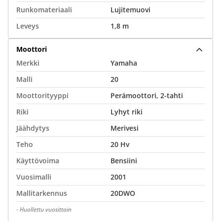
Runkomateriaali
Lujitemuovi
Leveys
1,8 m
Moottori
Merkki
Yamaha
Malli
20
Moottorityyppi
Perämoottori, 2-tahti
Riki
Lyhyt riki
Jäähdytys
Merivesi
Teho
20 Hv
Käyttövoima
Bensiini
Vuosimalli
2001
Mallitarkennus
20DWO
-
Huollettu vuosittain