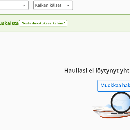
uskaista
Nosta ilmoituksesi tähän?
Haullasi ei löytynyt yh
Muokkaa ha