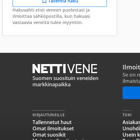
Tallenna haku
Hakuvahti etsii veneen puolestasi ja
ilmoittaa sähköpostilla, kun hakuasi
vastaavia veneitä tulee myyntiin.
Ilmoi
Se on n
Suomen suosituin veneiden
ilmaist
markkinapaikka
KIRJAUTUNEILLE
TUKI
Tallennetut haut
Asiakas
Omat ilmoitukset
Unohdi
Omat suosikit
Usein k