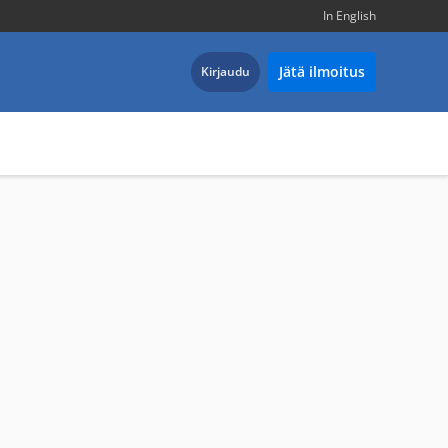
In English
Jätä ilmoitus
Kirjaudu