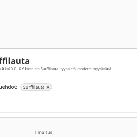
ffilauta
ä
0
kpl 0 € - 0 € hintaista Surffilauta -tyyppistä kohdetta myytävänä.
uehdot:
Surffilauta
Ilmoitus