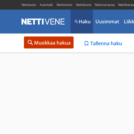
Nettiauto
Autotalli
Nettimoto
Nettikone
Nettivaraosa
Nettikara
Haku
Uusimmat
Liik
Muokkaa hakua
Tallenna haku