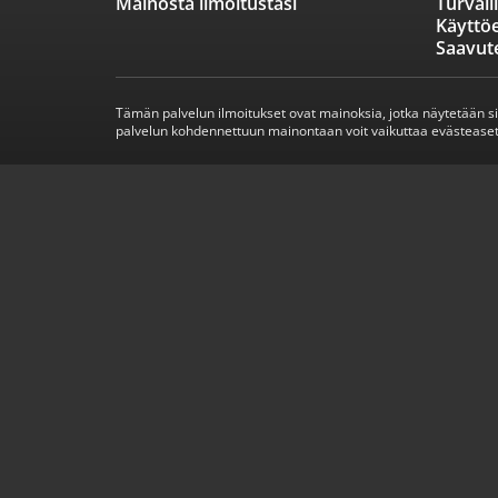
Mainosta ilmoitustasi
Turvall
Käyttö
Saavut
Tämän palvelun ilmoitukset ovat mainoksia, jotka näytetään s
palvelun kohdennettuun mainontaan voit vaikuttaa evästeaset