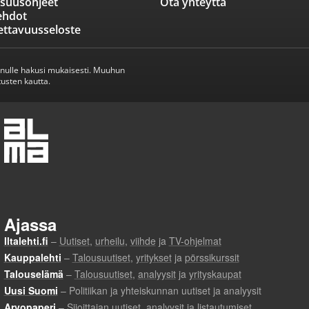
isuusohjeet
Ota yhteyttä
ehdot
ettavuusseloste
inulle hakusi mukaisesti. Muuhun
usten kautta.