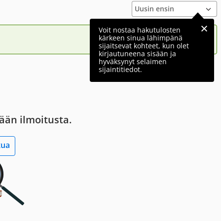
Voit nostaa hakutulosten
kärkeen sinua lähimpänä
sijaitsevat kohteet, kun olet
kirjautuneena sisään ja
hyväksynyt selaimen
sijaintitiedot.
tään ilmoitusta.
kua