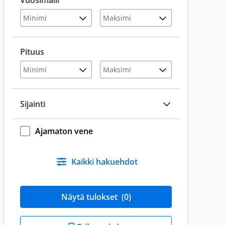
Vuosimalli
Pituus
Sijainti
Ajamaton vene
Kaikki hakuehdot
Näytä tulokset
(0)