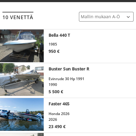
10 VENETTÄ
Bella 440 T
1985
950
€
Buster Sun Buster R
Evinrude 30 Hp 1991
1990
5 500
€
Faster 465
Honda 2026
2026
23 490
€