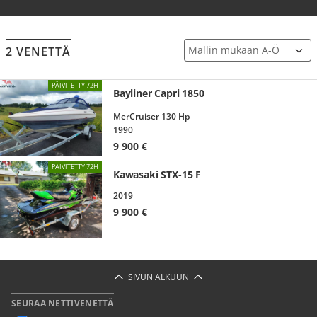
2 VENETTÄ
PÄIVITETTY 72H
Bayliner Capri 1850
MerCruiser 130 Hp
1990
9 900
€
PÄIVITETTY 72H
Kawasaki STX-15 F
2019
9 900
€
SIVUN ALKUUN
SEURAA NETTIVENETTÄ