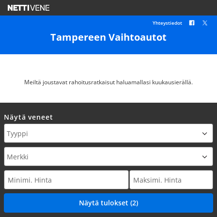
Yhteystiedot
Tampereen Vaihtoautot
Meiltä joustavat rahoitusratkaisut haluamallasi kuukausierällä.
Näytä veneet