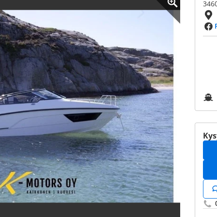
346
Kys