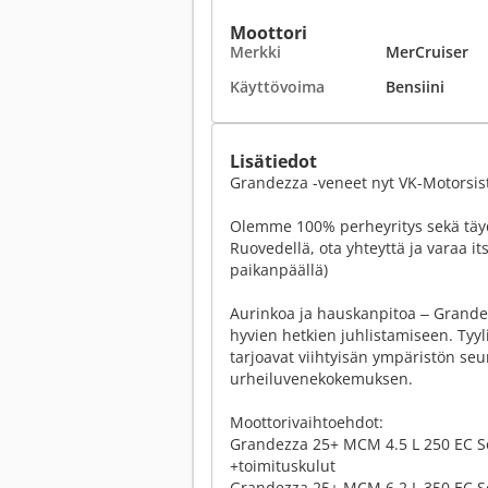
Moottori
Merkki
MerCruiser
Käyttövoima
Bensiini
Lisätiedot
Grandezza -veneet nyt VK-Motorsis
Olemme 100% perheyritys sekä täyd
Ruovedellä, ota yhteyttä ja varaa it
paikanpäällä)
Aurinkoa ja hauskanpitoa ‒ Grandez
hyvien hetkien juhlistamiseen. Tyyl
tarjoavat viihtyisän ympäristön s
urheiluvenekokemuksen.
Moottorivaihtoehdot:
Grandezza 25+ MCM 4.5 L 250 EC Se
+toimituskulut
Grandezza 25+ MCM 6.2 L 350 EC Se