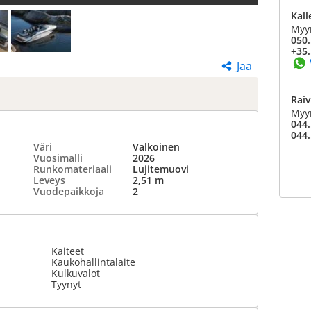
Kal
Myy
050.
+35.
Jaa
Raiv
Myy
044.
044.
Väri
Valkoinen
Vuosimalli
2026
Runkomateriaali
Lujitemuovi
Leveys
2,51 m
Vuodepaikkoja
2
Kaiteet
Kaukohallintalaite
Kulkuvalot
Tyynyt