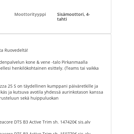
Moottorityyppi
Sisämoottori, 4-
tahti
ta Ruovedeltä!
enpalvelun kone & vene -talo Pirkanmaalla
sellesi henkilökohtainen esittely. (Teams tai vaikka
za 25 S on täydellinen kumppani päiväretkille ja
ikäs ja kutsuva avotila yhdessä aurinkotason kanssa
eurusteluun sekä huippuluokan
acore DTS B3 Active Trim sh. 147420€ sis.alv
acore DTS B3 Active Trim sh. 150770€ sis.alv