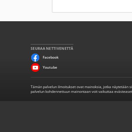
SEURAA NETTIVENETTÄ
Facebook
Youtube
Tämän palvelun ilmoitukset ovat mainoksia, jotka näytetään s
palvelun kohdennettuun mainontaan voit vaikuttaa evästeaset