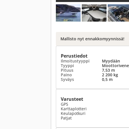
Mallisto nyt ennakkomyynnissä!
Perustiedot
Ilmoitustyyppi
Myydään
Tyyppi
Moottorivene
Pituus
7,53 m
Paino
2 200 kg
Syväys
0,5 m
Varusteet
GPS
Karttaplotteri
Keulapotkuri
Patjat