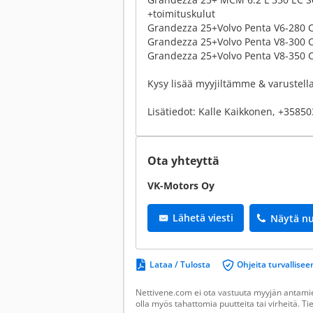
+toimituskulut
Grandezza 25+Volvo Penta V6-280 CE
Grandezza 25+Volvo Penta V8-300 CE
Grandezza 25+Volvo Penta V8-350 CE
Kysy lisää myyjiltämme & varustell
Lisätiedot: Kalle Kaikkonen, +3585
Ota yhteyttä
VK-Motors Oy
Lähetä viesti
Näytä n
Lataa / Tulosta
Ohjeita turvallis
Nettivene.com ei ota vastuuta myyjän antamien
olla myös tahattomia puutteita tai virheitä. T