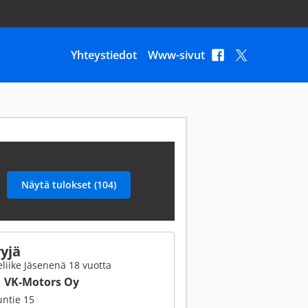
Yhteystiedot
Www-sivut
yjä
liike Jäsenenä 18 vuotta
VK-Motors Oy
ntie 15