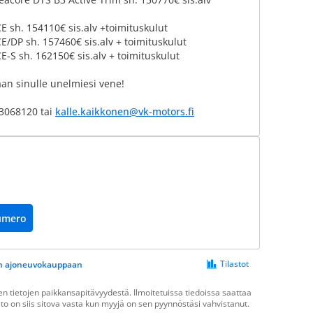
 sh. 154110€ sis.alv +toimituskulut
/DP sh. 157460€ sis.alv + toimituskulut
-S sh. 162150€ sis.alv + toimituskulut
aan sinulle unelmiesi vene!
03068120 tai
kalle.kaikkonen@vk-motors.fi
umero
Tilastot
een ajoneuvokauppaan
 tietojen paikkansapitävyydestä. Ilmoitetuissa tiedoissa saattaa
ieto on siis sitova vasta kun myyjä on sen pyynnöstäsi vahvistanut.