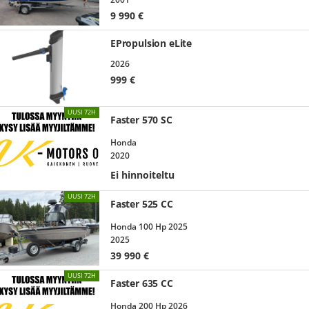
9 990
€
EPropulsion eLite
2026
999
€
UUSI 72H
Faster 570 SC
Honda
2020
Ei hinnoiteltu
UUSI 72H
Faster 525 CC
Honda 100 Hp 2025
2025
39 990
€
UUSI 72H
Faster 635 CC
Honda 200 Hp 2026