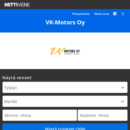
Yhteystiedot
Www-sivut
VK-Motors Oy
Näytä veneet