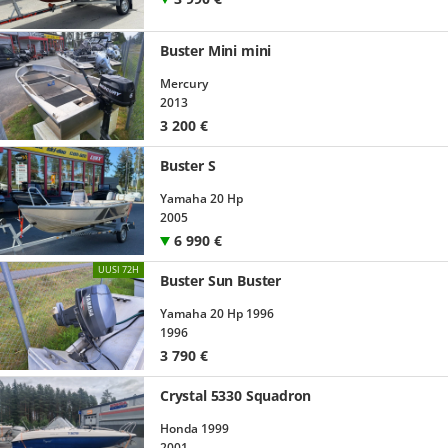
Buster Mini mini
Mercury
2013
3 200
€
Buster S
Yamaha 20 Hp
2005
6 990
€
UUSI 72H
Buster Sun Buster
Yamaha 20 Hp 1996
1996
3 790
€
Crystal 5330 Squadron
Honda 1999
2001