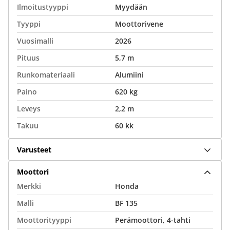
Ilmoitustyyppi
Myydään
Tyyppi
Moottorivene
Vuosimalli
2026
Pituus
5,7 m
Runkomateriaali
Alumiini
Paino
620 kg
Leveys
2,2 m
Takuu
60 kk
Varusteet
Moottori
Merkki
Honda
Malli
BF 135
Moottorityyppi
Perämoottori, 4-tahti