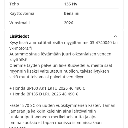
Teho
135 Hv
Käyttövoima
Bensiini
Vuosimalli
2026
Lisätiedot
Kysy lisää ammattitaitoisilta myyjiltämme 03-4740040 tai
vk-motors.fi
Autamme sinua löytämään juuri oikeanlaisen veneen
käyttöösi!
Olemme täyden palvelun liike Ruovedellä. meiltä saat
myynnin lisäksi valtuutetun huollon. talvisäilytyksen
sekä muut toivomasi palvelut veneilyyn.
+ Honda BF100 AK1 LRTU 2026 46 490 €
+ Honda BF135 D LRU 2026 48 490 €
Faster 570 SC on uuden vuosikymmenen Faster. Tämän
jämerän ja kaikkiin keleihin aina lähtövalmiin
tuplapulpetti-veneen merikelpoisuutta ja ajo-
ominaisuuksia et tapaa monissa isommissakaan