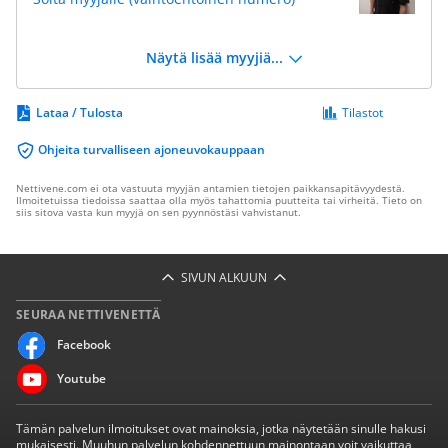
Näytä lisää myyjiä...
Lataa / Tulosta
Tilastot
Ohjeita turvalliseen ajoneuvokauppaan
Nettivene.com ei ota vastuuta myyjän antamien tietojen paikkansapitävyydestä.
Ilmoitetuissa tiedoissa saattaa olla myös tahattomia puutteita tai virheitä. Tieto on
siis sitova vasta kun myyjä on sen pyynnöstäsi vahvistanut.
SIVUN ALKUUN
SEURAA NETTIVENETTÄ
Facebook
Youtube
Tämän palvelun ilmoitukset ovat mainoksia, jotka näytetään sinulle hakusi
mukaisesti. Muuhun palvelun kohdennettuun mainontaan voit vaikuttaa