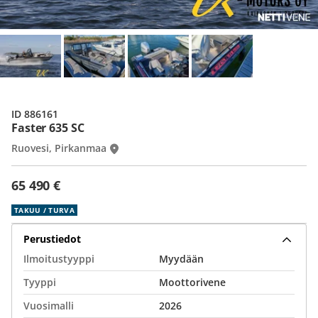
ID 886161
Faster 635 SC
Ruovesi, Pirkanmaa
65 490 €
TAKUU / TURVA
Perustiedot
Ilmoitustyyppi
Myydään
Tyyppi
Moottorivene
Vuosimalli
2026