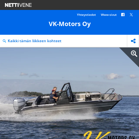
Yhteystiedot
Www-sivut
VK-Motors Oy
Kaikki tämän liikkeen kohteet