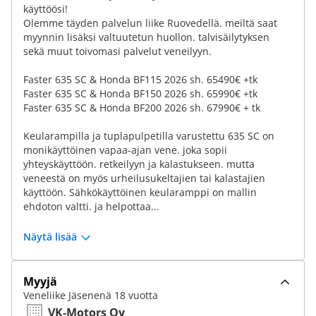
käyttöösi!
Olemme täyden palvelun liike Ruovedellä. meiltä saat
myynnin lisäksi valtuutetun huollon. talvisäilytyksen
sekä muut toivomasi palvelut veneilyyn.
Faster 635 SC & Honda BF115 2026 sh. 65490€ +tk
Faster 635 SC & Honda BF150 2026 sh. 65990€ +tk
Faster 635 SC & Honda BF200 2026 sh. 67990€ + tk
Keularampilla ja tuplapulpetilla varustettu 635 SC on
monikäyttöinen vapaa-ajan vene. joka sopii
yhteyskäyttöön. retkeilyyn ja kalastukseen. mutta
veneestä on myös urheilusukeltajien tai kalastajien
käyttöön. Sähkökäyttöinen keularamppi on mallin
ehdoton valtti. ja helpottaa...
Näytä lisää
Myyjä
Veneliike Jäsenenä 18 vuotta
VK-Motors Oy