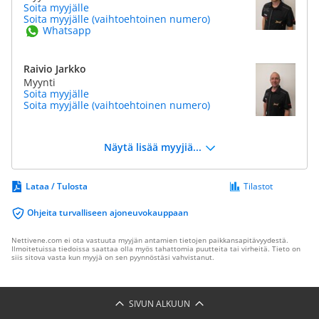
Soita myyjälle
Soita myyjälle (vaihtoehtoinen numero)
Whatsapp
Raivio Jarkko
Myynti
Soita myyjälle
Soita myyjälle (vaihtoehtoinen numero)
Näytä lisää myyjiä...
Lataa / Tulosta
Tilastot
Ohjeita turvalliseen ajoneuvokauppaan
Nettivene.com ei ota vastuuta myyjän antamien tietojen paikkansapitävyydestä.
Ilmoitetuissa tiedoissa saattaa olla myös tahattomia puutteita tai virheitä. Tieto on
siis sitova vasta kun myyjä on sen pyynnöstäsi vahvistanut.
SIVUN ALKUUN