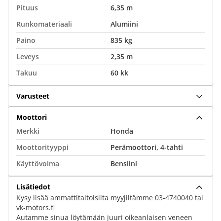
Pituus
6,35 m
Runkomateriaali
Alumiini
Paino
835 kg
Leveys
2,35 m
Takuu
60 kk
Varusteet
Moottori
Merkki
Honda
Moottorityyppi
Perämoottori, 4-tahti
Käyttövoima
Bensiini
Lisätiedot
Kysy lisää ammattitaitoisilta myyjiltämme 03-4740040 tai
vk-motors.fi
Autamme sinua löytämään juuri oikeanlaisen veneen