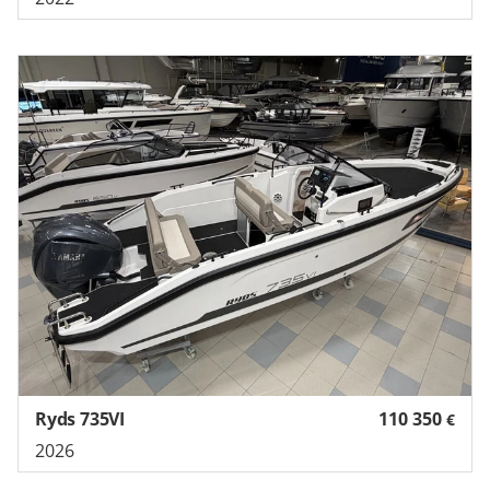
Ryds 735VI
110 350
€
2026