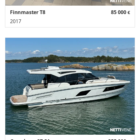
Finnmaster T8
85 000
€
2017