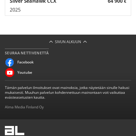
Silver SeaHawk CCX
64 900
€
2025
SIVUN ALKUUN
SEURAA NETTIVENETTÄ
Facebook
Youtube
Tämän palvelun ilmoitukset ovat mainoksia, jotka näytetään sinulle hakusi
mukaisesti. Muuhun palvelun kohdennettuun mainontaan voit vaikuttaa
evästeasetusten kautta.
Alma Media Finland Oy