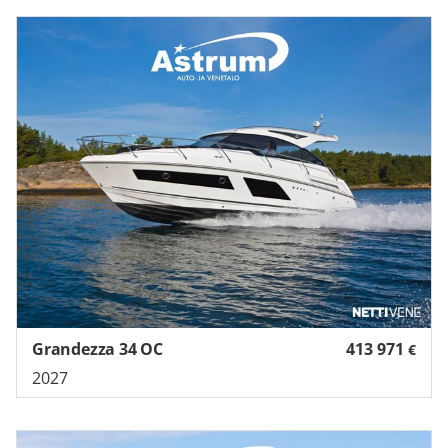
Grandezza 34 OC
413 971
€
2027