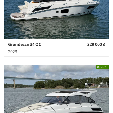
Grandezza 34 OC
329 000
€
2023
UUSI 72H