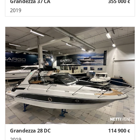
Grandezza 37 CA
355 000
€
2019
Grandezza 28 DC
114 900
€
2019