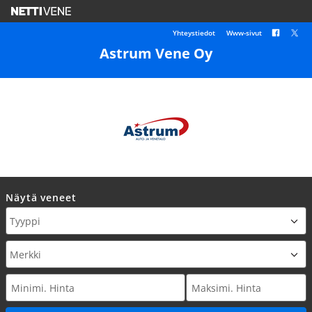
Yhteystiedot
Www-sivut
Astrum Vene Oy
Näytä veneet