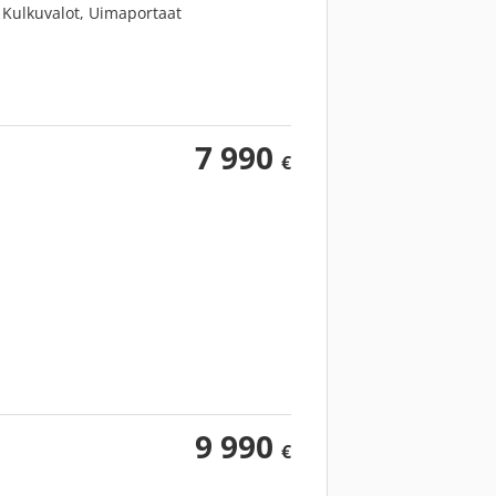
, Kulkuvalot, Uimaportaat
7 990
€
9 990
€