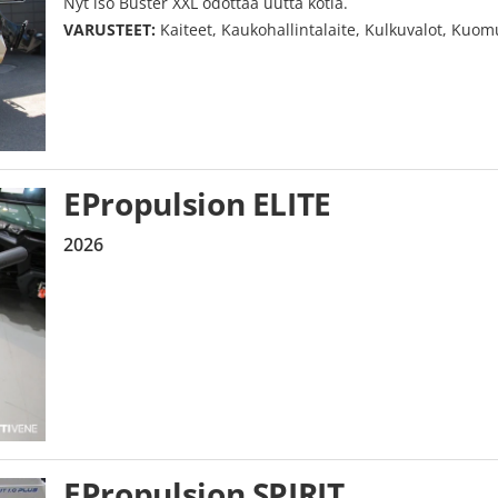
Nyt iso Buster XXL odottaa uutta kotia.
VARUSTEET:
Kaiteet, Kaukohallintalaite, Kulkuvalot, Kuom
EPropulsion ELITE
2026
EPropulsion SPIRIT