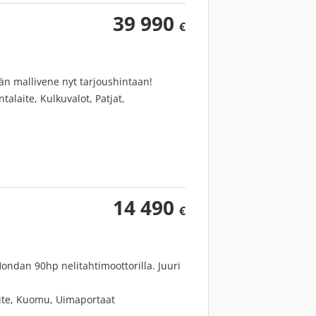
39 990
€
än mallivene nyt tarjoushintaan!
talaite, Kulkuvalot, Patjat,
14 490
€
ondan 90hp nelitahtimoottorilla. Juuri
laite, Kuomu, Uimaportaat