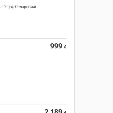
u, Patjat, Uimaportaat
999
€
2 189
€