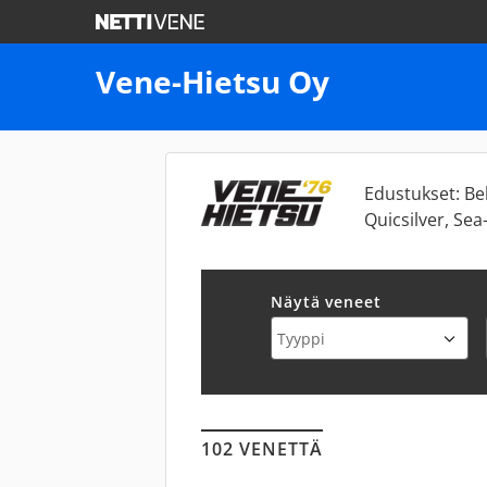
Vene-Hietsu Oy
Edustukset: Bel
Quicsilver, Sea
Näytä veneet
102 VENETTÄ