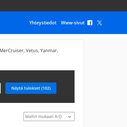
Yhteystiedot
Www-sivut
, MerCruiser, Vetus, Yanmar,