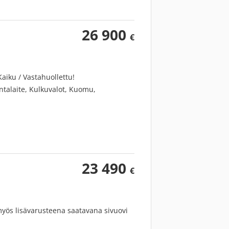
26 900
€
Kaiku / Vastahuollettu!
intalaite, Kulkuvalot, Kuomu,
23 490
€
yös lisävarusteena saatavana sivuovi