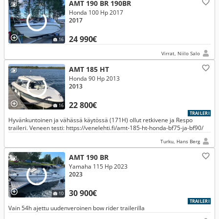
AMT 190 BR 190BR
Honda 100 Hp 2017
2017
24 990€
16
Virrat, Niilo Salo
AMT 185 HT
Honda 90 Hp 2013
2013
22 800€
16
TRAILERI
Hyvänkuntoinen ja vähässä käytössä (171H) ollut retkivene ja Respo
traileri. Veneen testi: https://venelehti.fi/amt-185-ht-honda-bf75-ja-bf90/
Turku, Hans Berg
AMT 190 BR
Yamaha 115 Hp 2023
2023
30 900€
10
TRAILERI
Vain 54h ajettu uudenveroinen bow rider trailerilla