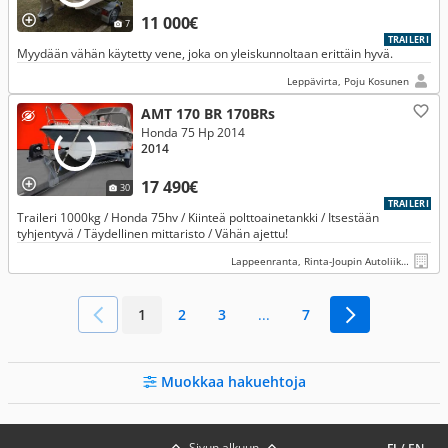
11 000€
7
TRAILERI
Myydään vähän käytetty vene, joka on yleiskunnoltaan erittäin hyvä.
Leppävirta, Poju Kosunen
AMT 170 BR 170BRs
Honda 75 Hp 2014
2014
17 490€
30
TRAILERI
Traileri 1000kg / Honda 75hv / Kiinteä polttoainetankki / Itsestään
tyhjentyvä / Täydellinen mittaristo / Vähän ajettu!
Lappeenranta, Rinta-Joupin Autoliike, Lappeenranta
1
2
3
...
7
Muokkaa hakuehtoja
Sivun alkuun