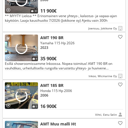
11 900€
30
** MYYTY Lieksa ** Erinomainen vene yhteys-, kalastus- ja vapaa-ajan
käyttöön. Laaja kausihuolto 7/2026 (Jokikone oy) Ajettu vain 300h
Joensuu, Jokikone Oy
AMT 190 BR
Yamaha 115 Hp 2026
2023
35 900€
4
Esillä showroomissamme Inkoossa. Nopea toimitus! AMT 190 BR on
vauhdikas, urheilullisella rungolla varustettu yhteys- ja huvivene
vaivattomaan veneilyyn.
Inkoo, Wicmarine Oy
AMT 185 BR
Honda 115 Hp 2006
2006
16 900€
6
Vihti, Eetu Selin
AMT Muu malli Ht