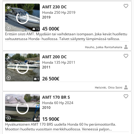
AMT 230 DC
Honda 250 Hp 2019
2019
45 000€
15
Erittäin siisti AMT. Myydään tai vaihdetaan isompaan. Joka kevät huollettu
valtuutetussa Honda- huollossa. Talvet säilytetty lämpimässä tallissa.
Hauho, Jukka Rantahakala
AMT 200 DC
Honda 135 Hp 2011
2011
26 500€
9
Helsinki, Otto Soini
AMT 170 BR S
Honda 60 Hp 2024
2010
15 900€
6
Hyväkuntoinen AMT 170 BRS uudella Honda 60 hv perämoottorilla.
Moottori huollettu vuosittain merkkihuollossa. Veneessä paljon
säilytystiloja ja 5 lukittavaa laatikkoa kiinteillä Abloy- lukoilla.