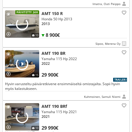
Imatra, Outi Peippo
PÄIVITETTY 24H
AMT 150 R
Honda 50 Hp 2013
2013
8 900€
10
Sipoo, Merena Oy
AMT 190 BR
Yamaha 115 Hp 2022
2022
29 900€
15
TRAILERI
Hyvin varusteltu päiväretkivene ensimmäiseltä omistajalta. Sopii hyvin
myös kalastukseen.
Kuhmoinen, Samuli Niemi
AMT 190 BRf
Yamaha 115 Hp 2021
2021
29 990€
10