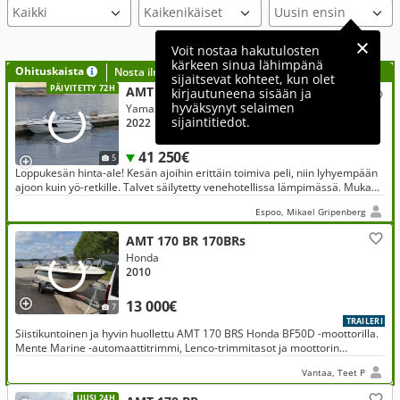
Voit nostaa hakutulosten
kärkeen sinua lähimpänä
Ohituskaista
Nosta ilmoituksesi tähän?
sijaitsevat kohteet, kun olet
PÄIVITETTY 72H
AMT 210 DC
kirjautuneena sisään ja
hyväksynyt selaimen
Yamaha 150 Hp 2022
sijaintitiedot.
2022
41 250€
5
Loppukesän hinta-ale! Kesän ajoihin erittäin toimiva peli, niin lyhyempään
ajoon kuin yö-retkille. Talvet säilytetty venehotellissa lämpimässä. Mukana
tulee mm katsastuksen edellyttämät varusteet.
Espoo, Mikael Gripenberg
AMT 170 BR 170BRs
Honda
2010
13 000€
7
TRAILERI
Siistikuntoinen ja hyvin huollettu AMT 170 BRS Honda BF50D -moottorilla.
Mente Marine -automaattitrimmi, Lenco-trimmitasot ja moottorin
optimointi Traileri kuuluu kauppaan Myydään taloprojektin vuoksi
Vantaa, Teet P
UUSI 24H