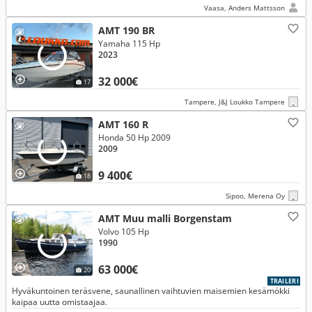
Vaasa, Anders Mattsson
AMT 190 BR
Yamaha 115 Hp
2023
32 000€
17
Tampere, J&J Loukko Tampere
AMT 160 R
Honda 50 Hp 2009
2009
9 400€
18
Sipoo, Merena Oy
AMT Muu malli Borgenstam
Volvo 105 Hp
1990
63 000€
20
TRAILERI
Hyväkuntoinen teräsvene, saunallinen vaihtuvien maisemien kesämökki
kaipaa uutta omistaajaa.