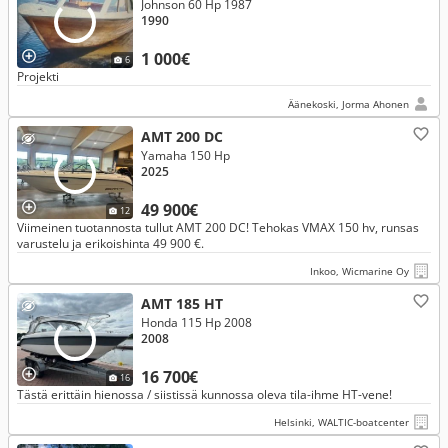
Johnson 60 Hp 1987
1990
1 000€
6
Projekti
Äänekoski, Jorma Ahonen
AMT 200 DC
Yamaha 150 Hp
2025
49 900€
12
Viimeinen tuotannosta tullut AMT 200 DC! Tehokas VMAX 150 hv, runsas
varustelu ja erikoishinta 49 900 €.
Inkoo, Wicmarine Oy
AMT 185 HT
Honda 115 Hp 2008
2008
16 700€
16
Tästä erittäin hienossa / siistissä kunnossa oleva tila-ihme HT-vene!
Helsinki, WALTIC-boatcenter