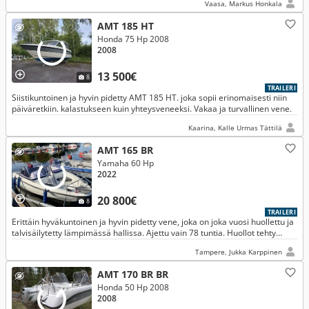
Vaasa, Markus Honkala
AMT 185 HT
Honda 75 Hp 2008
2008
13 500€
8
TRAILERI
Siistikuntoinen ja hyvin pidetty AMT 185 HT. joka sopii erinomaisesti niin
päiväretkiin. kalastukseen kuin yhteysveneeksi. Vakaa ja turvallinen vene.
Kaarina, Kalle Urmas Tättilä
AMT 165 BR
Yamaha 60 Hp
2022
20 800€
8
TRAILERI
Erittäin hyväkuntoinen ja hyvin pidetty vene, joka on joka vuosi huollettu ja
talvisäilytetty lämpimässä hallissa. Ajettu vain 78 tuntia. Huollot tehty
Tampereen Yamaha-Centerissä.
Tampere, Jukka Karppinen
AMT 170 BR BR
Honda 50 Hp 2008
2008