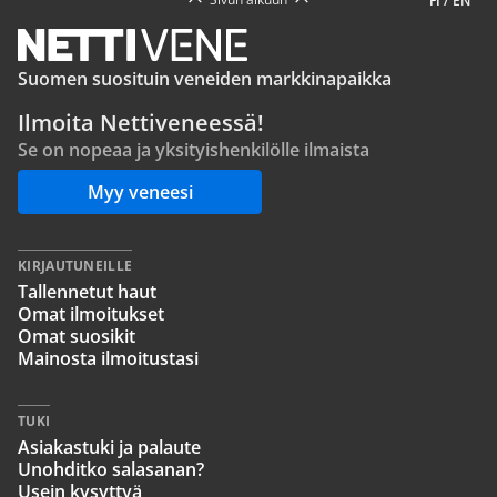
FI
/
EN
Suomen suosituin veneiden markkinapaikka
Ilmoita Nettiveneessä!
Se on nopeaa ja yksityishenkilölle ilmaista
Myy veneesi
KIRJAUTUNEILLE
Tallennetut haut
Omat ilmoitukset
Omat suosikit
Mainosta ilmoitustasi
TUKI
Asiakastuki ja palaute
Unohditko salasanan?
Usein kysyttyä