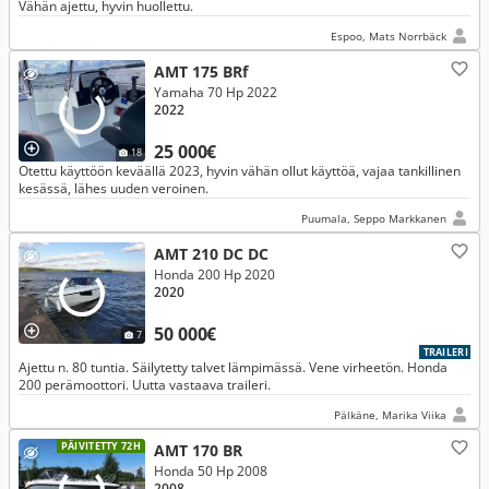
Vähän ajettu, hyvin huollettu.
Espoo, Mats Norrbäck
AMT 175 BRf
Yamaha 70 Hp 2022
2022
25 000€
18
Otettu käyttöön keväällä 2023, hyvin vähän ollut käyttöä, vajaa tankillinen
kesässä, lähes uuden veroinen.
Puumala, Seppo Markkanen
AMT 210 DC DC
Honda 200 Hp 2020
2020
50 000€
7
TRAILERI
Ajettu n. 80 tuntia. Säilytetty talvet lämpimässä. Vene virheetön. Honda
200 perämoottori. Uutta vastaava traileri.
Pälkäne, Marika Viika
PÄIVITETTY 72H
AMT 170 BR
Honda 50 Hp 2008
2008