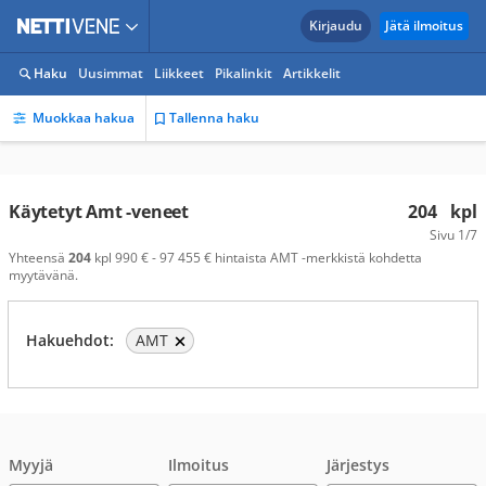
Kirjaudu
Jätä ilmoitus
Haku
Uusimmat
Liikkeet
Pikalinkit
Artikkelit
Muokkaa hakua
Tallenna haku
Käytetyt Amt -veneet
204
kpl
Sivu
1/7
Yhteensä
204
kpl 990 € - 97 455 € hintaista AMT -merkkistä kohdetta
myytävänä.
Hakuehdot:
AMT
Myyjä
Ilmoitus
Järjestys