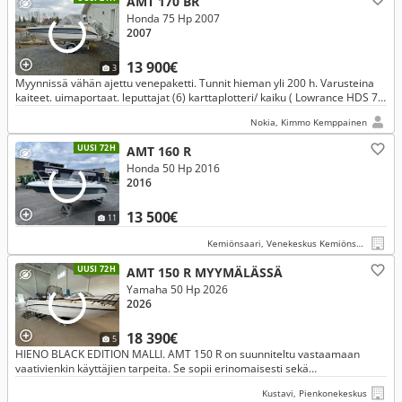
AMT 170 BR
Honda 75 Hp 2007
2007
13 900€
3
Myynnissä vähän ajettu venepaketti. Tunnit hieman yli 200 h. Varusteina
kaiteet. uimaportaat. leputtajat (6) karttaplotteri/ kaiku ( Lowrance HDS 7),
ankkuri, sammutin, mela, patjasarja, kölirauta..
Nokia, Kimmo Kemppainen
UUSI 72H
AMT 160 R
Honda 50 Hp 2016
2016
13 500€
11
Kemiönsaari, Venekeskus Kemiönsaari
UUSI 72H
AMT 150 R MYYMÄLÄSSÄ
Yamaha 50 Hp 2026
2026
18 390€
5
HIENO BLACK EDITION MALLI. AMT 150 R on suunniteltu vastaamaan
vaativienkin käyttäjien tarpeita. Se sopii erinomaisesti sekä
yhteysveneeksi että kalastukseen. NYT NOPEAAN TOIMITUKSEEN.
Kustavi, Pienkonekeskus