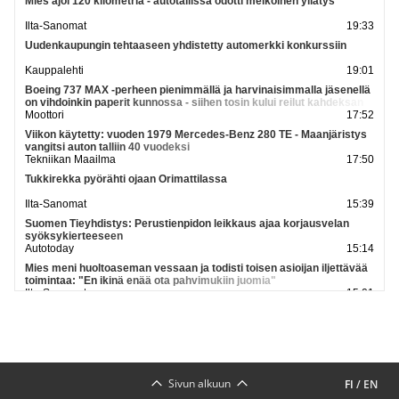
Mies ajoi 120 kilometriä - autotallissa odotti melkoinen yllätys
Ilta-Sanomat
19:33
Uudenkaupungin tehtaaseen yhdistetty automerkki konkurssiin
Kauppalehti
19:01
Boeing 737 MAX -perheen pienimmällä ja harvinaisimmalla jäsenellä
on vihdoinkin paperit kunnossa - siihen tosin kului reilut kahdeksan
vuotta
Moottori
17:52
Viikon käytetty: vuoden 1979 Mercedes-Benz 280 TE - Maanjäristys
vangitsi auton talliin 40 vuodeksi
Tekniikan Maailma
17:50
Tukkirekka pyörähti ojaan Orimattilassa
Ilta-Sanomat
15:39
Suomen Tieyhdistys: Perustienpidon leikkaus ajaa korjausvelan
syöksykierteeseen
Autotoday
15:14
Mies meni huoltoaseman vessaan ja todisti toisen asioijan iljettävää
toimintaa: "En ikinä enää ota pahvimukiin juomia"
Ilta-Sanomat
15:01
Opel Astra Sports Tourer sai isomman akun, mutta juuri mikään ei
muuttunut
Moottori
14:59
Katso lisää uutisia
Sivun alkuun
FI
/
EN