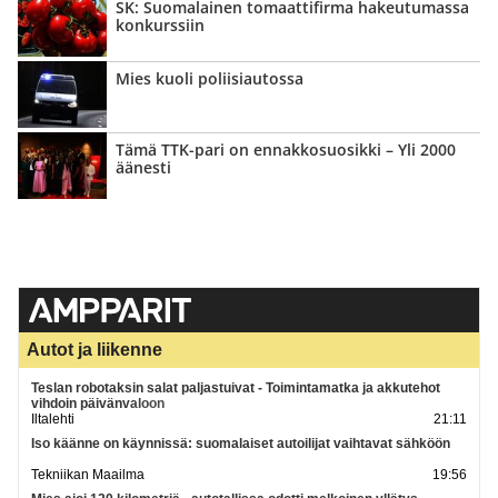
SK: Suomalainen tomaattifirma hakeutumassa
konkurssiin
Mies kuoli poliisiautossa
Tämä TTK-pari on ennakko­suosikki – Yli 2000
äänesti
Autot ja liikenne
Teslan robotaksin salat paljastuivat - Toimintamatka ja akkutehot
vihdoin päivänvaloon
Iltalehti
21:11
Iso käänne on käynnissä: suomalaiset autoilijat vaihtavat sähköön
Tekniikan Maailma
19:56