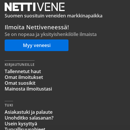
Suomen suosituin veneiden markkinapaikka
Ilmoita Nettiveneessä!
Se on nopeaa ja yksityishenkilölle ilmaista
Myy veneesi
KIRJAUTUNEILLE
Tallennetut haut
Omat ilmoitukset
Omat suosikit
Mainosta ilmoitustasi
TUKI
Asiakastuki ja palaute
Unohditko salasanan?
Usein kysyttyä
Turvallisuusohjeet