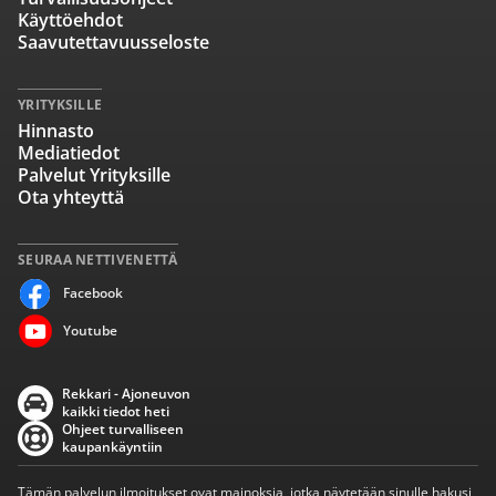
Käyttöehdot
Saavutettavuusseloste
YRITYKSILLE
Hinnasto
Mediatiedot
Palvelut Yrityksille
Ota yhteyttä
SEURAA NETTIVENETTÄ
Facebook
Youtube
Rekkari - Ajoneuvon
kaikki tiedot heti
Ohjeet turvalliseen
kaupankäyntiin
Tämän palvelun ilmoitukset ovat mainoksia, jotka näytetään sinulle hakusi