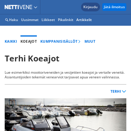
Kirjaudu
Jätä ilmoitus
Haku
Uusimmat
Liikkeet
Pikalinkit
Artikkelit
KAIKKI
KOEAJOT
KUMPPANISISÄLLÖT
MUUT
Terhi Koeajot
Lue esimerkiksi moottoriveneiden ja vesijettien koeajot ja vertaile veneitä.
Asiantuntijoiden tekemät venearviot tarjoavat apua veneen valinnassa.