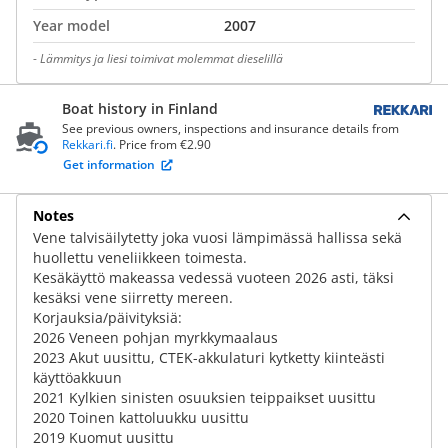
Year model
2007
-
Lämmitys ja liesi toimivat molemmat dieselillä
Boat history in Finland
See previous owners, inspections and insurance details from
Rekkari.fi
. Price from €2.90
Get information
Notes
Vene talvisäilytetty joka vuosi lämpimässä hallissa sekä
huollettu veneliikkeen toimesta.
Kesäkäyttö makeassa vedessä vuoteen 2026 asti, täksi
kesäksi vene siirretty mereen.
Korjauksia/päivityksiä:
2026 Veneen pohjan myrkkymaalaus
2023 Akut uusittu, CTEK-akkulaturi kytketty kiinteästi
käyttöakkuun
2021 Kylkien sinisten osuuksien teippaikset uusittu
2020 Toinen kattoluukku uusittu
2019 Kuomut uusittu