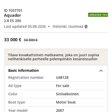
ID 1037701
Aquador
UPDATED 72H
2.8 ES 200
Last updated 05.08.2026
Helsinki, Uusimaa
33 000 €
34 000 €
Tilava kovakattoinen matkavene, joka on juuri sopiva
nelihenkiselle perheelle pidempiinkin kesäreissuihin
Basic information
Registration number
U48128
Ad type
For sale
Color
Sinivalkoinen
Boat type
Motor boat
Year model
2007