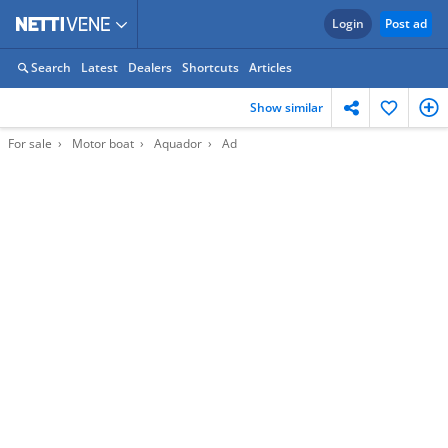
Login
Post ad
Search
Latest
Dealers
Shortcuts
Articles
Show similar
For sale
Motor boat
Aquador
Ad