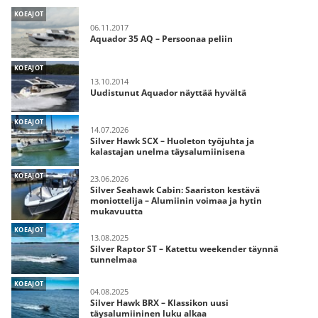
KOEAJOT
06.11.2017
Aquador 35 AQ – Persoonaa peliin
KOEAJOT
13.10.2014
Uudistunut Aquador näyttää hyvältä
KOEAJOT
14.07.2026
Silver Hawk SCX – Huoleton työjuhta ja
kalastajan unelma täysalumiinisena
KOEAJOT
23.06.2026
Silver Seahawk Cabin: Saariston kestävä
moniottelija – Alumiinin voimaa ja hytin
mukavuutta
KOEAJOT
13.08.2025
Silver Raptor ST – Katettu weekender täynnä
tunnelmaa
KOEAJOT
04.08.2025
Silver Hawk BRX – Klassikon uusi
täysalumiininen luku alkaa