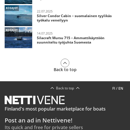
KOEAJOT
22.07.2025
Silver Condor Cabin – suomalainen tyylikäs
työkalu veneilyyn
KOEAJOT
14.07.2025
Silacraft Mursu 715 – Ammattikäyttöön
suunniteltu työjuhta Suomesta
Back to top
Back to top
FI
/
EN
Finland's most popular marketplace for boats
Post an ad in Nettivene!
Its quick and free for private sellers