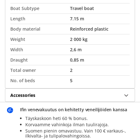
Boat Subtype
Travel boat
Length
7.15 m
Body material
Reinforced plastic
Weight
2 000 kg
Width
2,6 m
Draught
0,85 m
Total owner
2
No. of beds
5
Accessories
Ifin venevakuutus on kehitetty veneilijöiden kanssa
Täyskaskoon heti 60 % bonus.
Korvaamme vahinkoja ilman tuulirajoja.
Suomen pienin omavastuu. Vain 100 € varkaus-,
ilkivalta- ja tulipalovahingoissa.