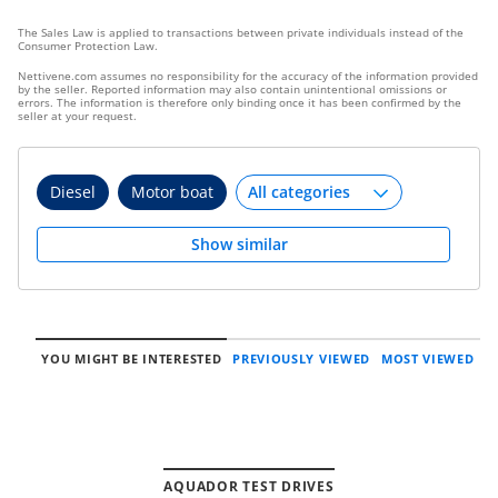
The Sales Law is applied to transactions between private individuals instead of the
Consumer Protection Law.
Nettivene.com assumes no responsibility for the accuracy of the information provided
by the seller. Reported information may also contain unintentional omissions or
errors. The information is therefore only binding once it has been confirmed by the
seller at your request.
Diesel
Motor boat
Show similar
YOU MIGHT BE INTERESTED
PREVIOUSLY VIEWED
MOST VIEWED
AQUADOR TEST DRIVES