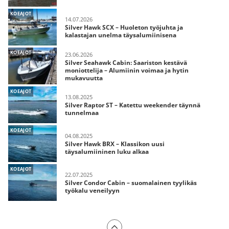
KOEAJOT
14.07.2026
Silver Hawk SCX – Huoleton työjuhta ja
kalastajan unelma täysalumiinisena
KOEAJOT
23.06.2026
Silver Seahawk Cabin: Saariston kestävä
moniottelija – Alumiinin voimaa ja hytin
mukavuutta
KOEAJOT
13.08.2025
Silver Raptor ST – Katettu weekender täynnä
tunnelmaa
KOEAJOT
04.08.2025
Silver Hawk BRX – Klassikon uusi
täysalumiininen luku alkaa
KOEAJOT
22.07.2025
Silver Condor Cabin – suomalainen tyylikäs
työkalu veneilyyn