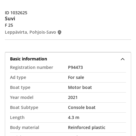
ID 1032625
Suvi
F 25
Leppävirta, Pohjois-Savo
Basic information
Registration number
P94473
Ad type
For sale
Boat type
Motor boat
Year model
2021
Boat Subtype
Console boat
Length
4.3 m
Body material
Reinforced plastic