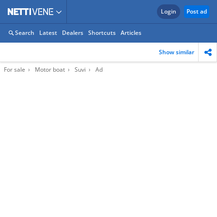
Login
Post ad
Search
Latest
Dealers
Shortcuts
Articles
Show similar
For sale
Motor boat
Suvi
Ad