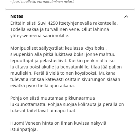
-
Juuri huollettu varmatoiminen nelari.
Notes
Erittäin siisti Suvi 4250 itsetyhjenevällä rakenteella.
Todella vakaa ja turvallinen vene. Ollut lähinnä
yhteysveneenä saarimökille.
Monipuoliset säilytystilat: keulassa köysiboksi,
sivupenkin alla pitkä lukittava boksi jonne mahtuu
lepuuttajat ja pelastusliivit. Kuskin penkin alla iso
lukittava boksi akulle ja bensatankille, tilaa jää paljon
muullekin. Perällä vielä toinen köysiboksi. Mukana
tulevat airot saa kätevästi osittain sivurungon sisään
eivätkä pyöri tiellä ajon aikana.
Pohja on siisti muutamaa pikkunaarmua
lukuunottamatta. Pohjaa suojaa kölirauta ja perällä on
tukevat taitettavat uimaportaat.
Huom! Veneen hinta on ilman kuvissa näkyviä
istuinpatjoja.