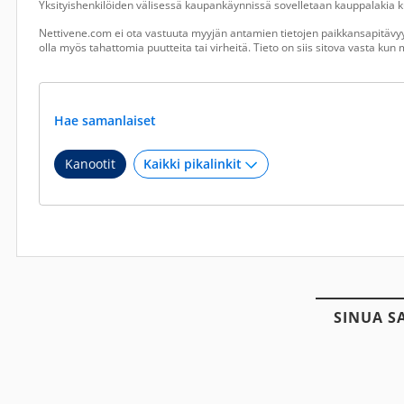
Yksityishenkilöiden välisessä kaupankäynnissä sovelletaan kauppalakia ku
Nettivene.com ei ota vastuuta myyjän antamien tietojen paikkansapitävyy
olla myös tahattomia puutteita tai virheitä. Tieto on siis sitova vasta ku
Hae samanlaiset
Kanootit
SINUA S