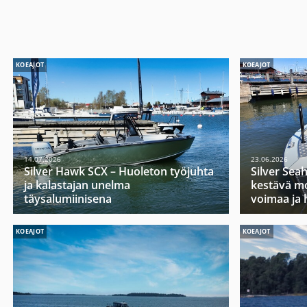
KOEAJOT
KOEAJOT
14.07.2026
23.06.2026
Silver Hawk SCX – Huoleton työjuhta
Silver Sea
ja kalastajan unelma
kestävä mo
täysalumiinisena
voimaa ja 
KOEAJOT
KOEAJOT