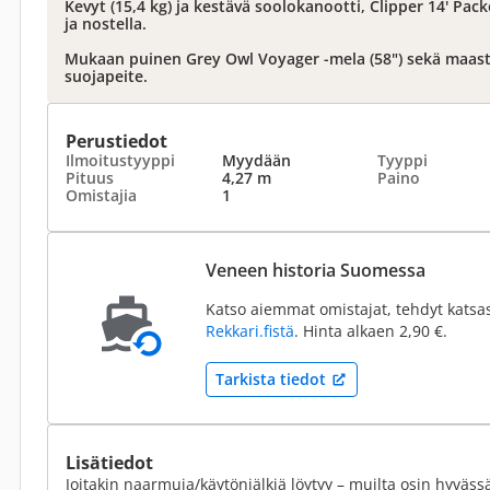
Kevyt (15,4 kg) ja kestävä soolokanootti, Clipper 14' Pac
ja nostella.
Mukaan puinen Grey Owl Voyager -mela (58") sekä maas
suojapeite.
Perustiedot
Ilmoitustyyppi
Myydään
Tyyppi
Pituus
4,27 m
Paino
Omistajia
1
Veneen historia Suomessa
Katso aiemmat omistajat, tehdyt katsa
Rekkari.fistä
. Hinta alkaen 2,90 €.
Tarkista tiedot
Lisätiedot
Joitakin naarmuja/käytönjälkiä löytyy – muilta osin hyväs