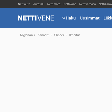
Nettiauto
Autotalli
Nettimoto
Nettikone
Nettivaraosa
Nettikara
Haku
Uusimmat
Liik
Myydään
Kanootti
Clipper
Ilmoitus