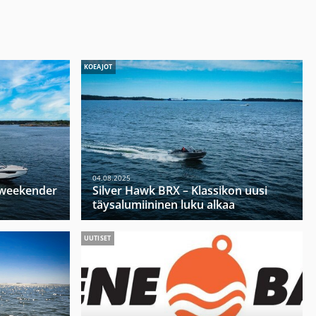
KOEAJOT
04.08.2025
u weekender
Silver Hawk BRX – Klassikon uusi
täysalumiininen luku alkaa
UUTISET