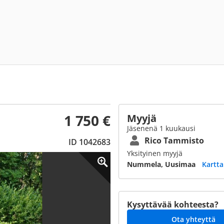
1 750 €
Myyjä
Jäsenenä 1 kuukausi
Rico Tammisto
ID 1042683
Yksityinen myyjä
Nummela, Uusimaa
Kartta
Kysyttävää kohteesta?
Ota yhteyttä