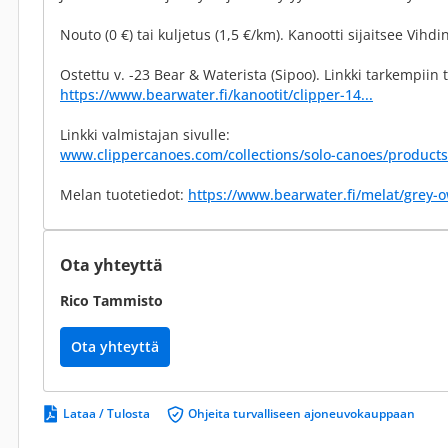
Nouto (0 €) tai kuljetus (1,5 €/km). Kanootti sijaitsee Vih
Ostettu v. -23 Bear & Waterista (Sipoo). Linkki tarkempiin t
https://www.bearwater.fi/kanootit/clipper-14...
Linkki valmistajan sivulle:
www.clippercanoes.com/collections/solo-canoes/product
Melan tuotetiedot:
https://www.bearwater.fi/melat/grey-
Ota yhteyttä
Rico Tammisto
Ota yhteyttä
Lataa / Tulosta
Ohjeita turvalliseen ajoneuvokauppaan