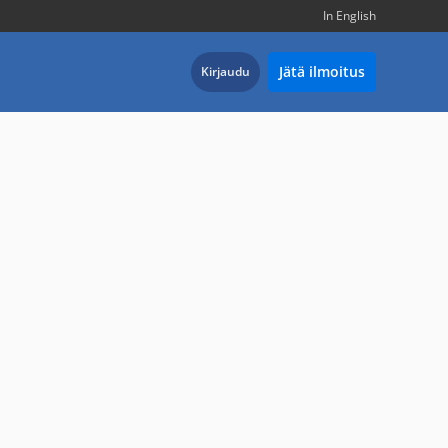
In English
Jätä ilmoitus
Kirjaudu