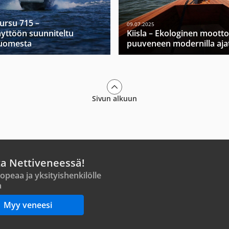
Mursu 715 –
09.07.2025
yttöön suunniteltu
Kiisla – Ekologinen moott
Suomesta
puuveneen modernilla ajat
Sivun alkuun
ta Nettiveneessä!
opeaa ja yksityishenkilölle
a
Myy veneesi