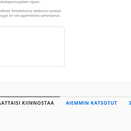
luttajansuojalain sijaan.
destä. Ilmoitetuissa tiedoissa saattaa
n myyjä on sen pyynnöstäsi vahvistanut.
AATTAISI KIINNOSTAA
AIEMMIN KATSOTUT