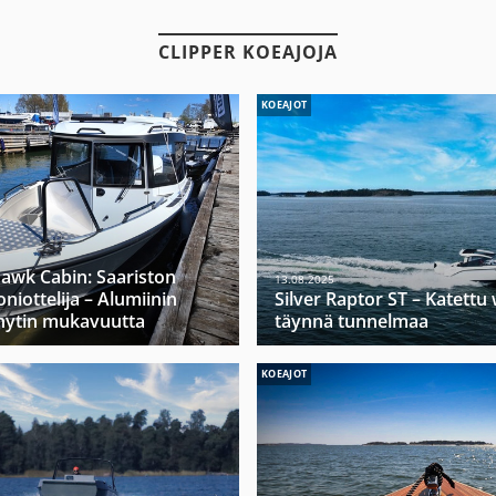
CLIPPER KOEAJOJA
KOEAJOT
hawk Cabin: Saariston
13.08.2025
niottelija – Alumiinin
Silver Raptor ST – Katett
hytin mukavuutta
täynnä tunnelmaa
KOEAJOT