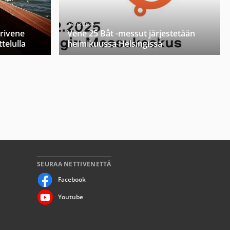
26.03.2025
orivene
Vene 25 Båt -messut järjestetään
telulla
helmikuussa Helsingissä
SEURAA NETTIVENETTÄ
Facebook
Youtube