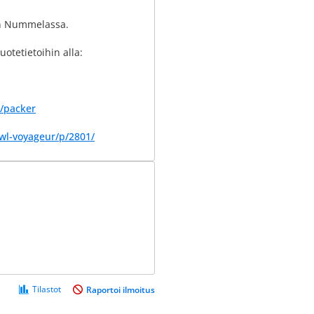
din Nummelassa.
uotetietoihin alla:
s/packer
owl-voyageur/p/2801/
Tilastot
Raportoi ilmoitus