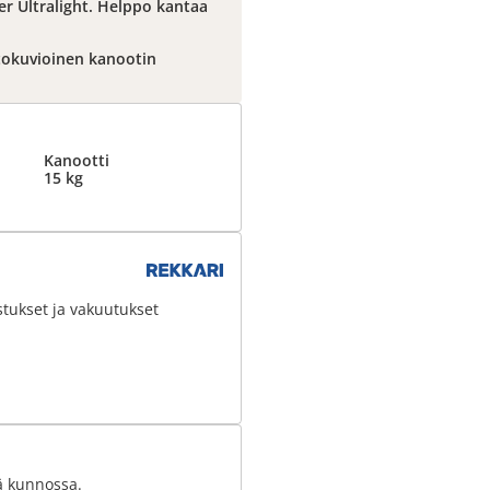
ker Ultralight. Helppo kantaa
tokuvioinen kanootin
Kanootti
15 kg
stukset ja vakuutukset
sä kunnossa.