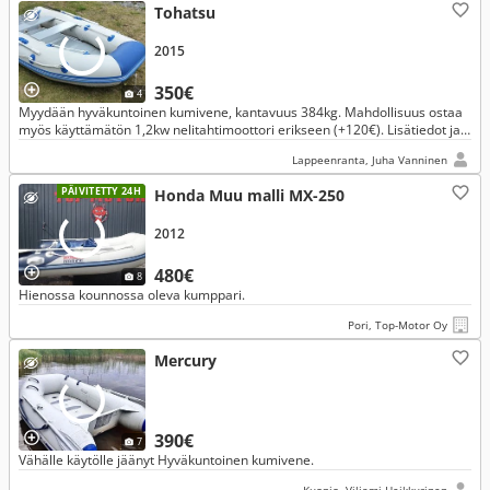
Tohatsu
2015
350€
4
Myydään hyväkuntoinen kumivene, kantavuus 384kg. Mahdollisuus ostaa
myös käyttämätön 1,2kw nelitahtimoottori erikseen (+120€). Lisätiedot ja
kyselyt vain SOITTAMALLA p. 0405734561.
Lappeenranta, Juha Vanninen
PÄIVITETTY 24H
Honda Muu malli MX-250
2012
480€
8
Hienossa kounnossa oleva kumppari.
Pori, Top-Motor Oy
Mercury
390€
7
Vähälle käytölle jäänyt Hyväkuntoinen kumivene.