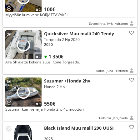
100€
2
Myydään kumivene KORJATTAVAKSI.
Savonlinna, Jyrki Koiranen
Quicksilver Muu malli 240 Tendy
Torqeedo 2 Hp 2020
2020
1 350€
7
Alle 5h ajettu kokonaisuus. Kone Torgeedo.
Kotka, Juha Teittinen
Suzumar +Honda 2hv
Honda 2 Hp
550€
9
Suzumar kumivene ja Honda 2hv 4t. moottori
Helsinki, Jari Jokela
Black Island Muu malli 290 UUSI
2025