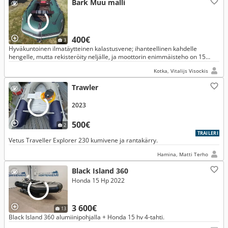
Bark Muu malli
400€
3
Hyväkuntoinen ilmatäytteinen kalastusvene; ihanteellinen kahdelle
hengelle, mutta rekisteröity neljälle, ja moottorin enimmäisteho on 15
hevosvoimaa.
Kotka, Vitalijs Visockis
Trawler
2023
500€
2
TRAILERI
Vetus Traveller Explorer 230 kumivene ja rantakärry.
Hamina, Matti Terho
Black Island 360
Honda 15 Hp 2022
3 600€
13
Black Island 360 alumiinipohjalla + Honda 15 hv 4-tahti.