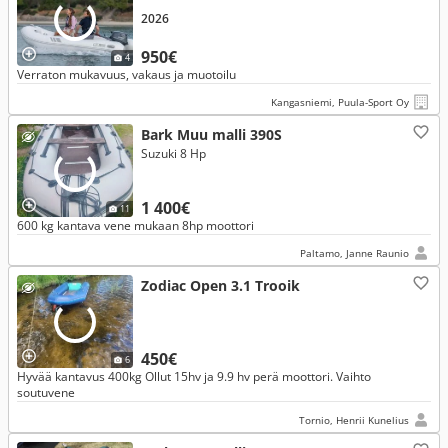
2026
950€
4
Verraton mukavuus, vakaus ja muotoilu
Kangasniemi, Puula-Sport Oy
Bark Muu malli 390S
Suzuki 8 Hp
1 400€
11
600 kg kantava vene mukaan 8hp moottori
Paltamo, Janne Raunio
Zodiac Open 3.1 Trooik
450€
6
Hyvää kantavus 400kg Ollut 15hv ja 9.9 hv perä moottori. Vaihto
soutuvene
Tornio, Henrii Kunelius