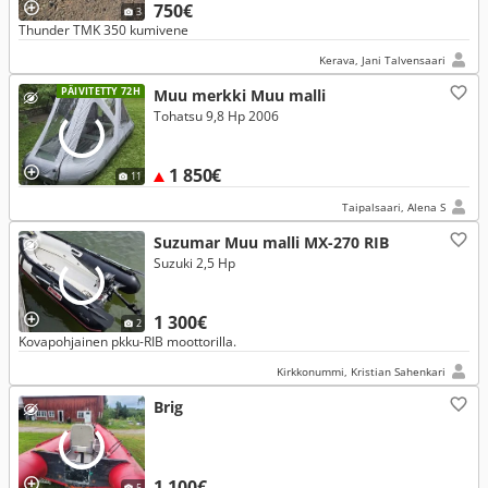
750€
3
Thunder TMK 350 kumivene
Kerava, Jani Talvensaari
PÄIVITETTY 72H
Muu merkki Muu malli
Tohatsu 9,8 Hp 2006
1 850€
11
Taipalsaari, Alena S
Suzumar Muu malli MX-270 RIB
Suzuki 2,5 Hp
1 300€
2
Kovapohjainen pkku-RIB moottorilla.
Kirkkonummi, Kristian Sahenkari
Brig
1 100€
5