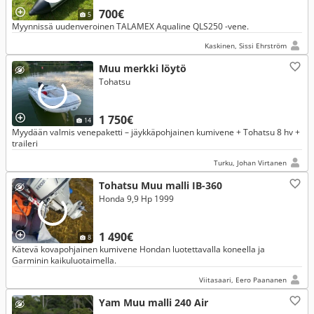
700€
5
Myynnissä uudenveroinen TALAMEX Aqualine QLS250 -vene.
Kaskinen, Sissi Ehrström
Muu merkki löytö
Tohatsu
1 750€
14
Myydään valmis venepaketti – jäykkäpohjainen kumivene + Tohatsu 8 hv +
traileri
Turku, Johan Virtanen
Tohatsu Muu malli IB-360
Honda 9,9 Hp 1999
1 490€
8
Kätevä kovapohjainen kumivene Hondan luotettavalla koneella ja
Garminin kaikuluotaimella.
Viitasaari, Eero Paananen
Yam Muu malli 240 Air