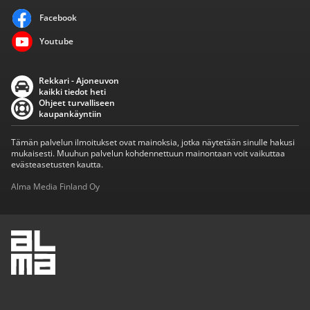
Facebook
Youtube
Rekkari - Ajoneuvon
kaikki tiedot heti
Ohjeet turvalliseen
kaupankäyntiin
Tämän palvelun ilmoitukset ovat mainoksia, jotka näytetään sinulle hakusi
mukaisesti. Muuhun palvelun kohdennettuun mainontaan voit vaikuttaa
evästeasetusten kautta.
Alma Media Finland Oy