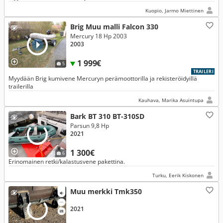
Kuopio, Jarmo Miettinen
Brig Muu malli Falcon 330
Mercury 18 Hp 2003
2003
1 999€
5
TRAILERI
Myydään Brig kumivene Mercuryn perämoottorilla ja rekisteröidyillä
trailerilla
Kauhava, Marika Asuintupa
Bark BT 310 BT-310SD
Parsun 9,8 Hp
2021
1 300€
6
Erinomainen retki/kalastusvene pakettina.
Turku, Eerik Kiskonen
Muu merkki Tmk350
2021