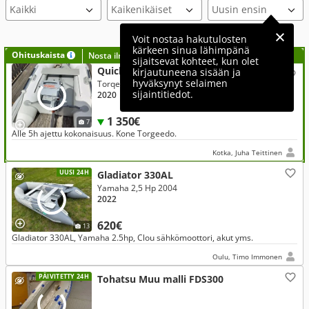
Voit nostaa hakutulosten
kärkeen sinua lähimpänä
Ohituskaista
Nosta ilmoituksesi tähän?
sijaitsevat kohteet, kun olet
Quicksilver Muu malli 240 Tendy
kirjautuneena sisään ja
hyväksynyt selaimen
Torqeedo 2 Hp 2020
sijaintitiedot.
2020
1 350€
7
Alle 5h ajettu kokonaisuus. Kone Torgeedo.
Kotka, Juha Teittinen
UUSI 24H
Gladiator 330AL
Yamaha 2,5 Hp 2004
2022
620€
13
Gladiator 330AL, Yamaha 2.5hp, Clou sähkömoottori, akut yms.
Oulu, Timo Immonen
PÄIVITETTY 24H
Tohatsu Muu malli FDS300