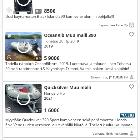
850€
2
Uusi käyttämätön Black Island 290 kumivene alumiinipohjalla!!!
Espoo, Sea Care Oy
OceanRib Muu malli 390
Tohatsu 20 Hp 2019
2019
5 900€
9
Todella näppärä OceanRib vm. 2019. Luotettava ja taloudellinen Tohatsu
20 hv 4-tahtimoottori.S-Käynnistys.Trimmi. Valmis paketti kesän ajoihin!
Savonlinna, JT TURUNEN
Quicksilver Muu malli
Honda 5 Hp
2021
1 600€
7
TRAILERI
Myydään Quicksilver 320 Sport kumiveneen sekä perämoottori Honda
5hv. Vene uuden veroinen. ollut vähällä käytöllä. Traileri kuuluu kauppaan.
Varkaus, Erkki Jeskanen