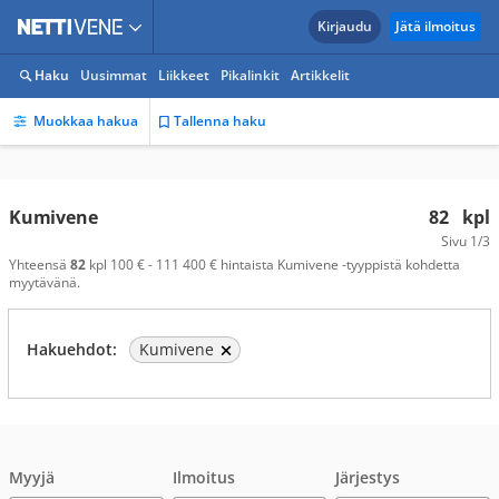
Kirjaudu
Jätä ilmoitus
Haku
Uusimmat
Liikkeet
Pikalinkit
Artikkelit
Muokkaa hakua
Tallenna haku
Kumivene
82
kpl
Sivu
1/3
Yhteensä
82
kpl 100 € - 111 400 € hintaista Kumivene -tyyppistä kohdetta
myytävänä.
Hakuehdot:
Kumivene
Myyjä
Ilmoitus
Järjestys