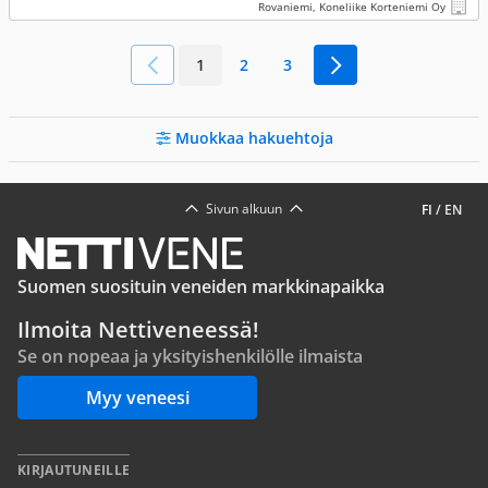
Rovaniemi, Koneliike Korteniemi Oy
1
2
3
Muokkaa hakuehtoja
Sivun alkuun
FI
/
EN
Suomen suosituin veneiden markkinapaikka
Ilmoita Nettiveneessä!
Se on nopeaa ja yksityishenkilölle ilmaista
Myy veneesi
KIRJAUTUNEILLE