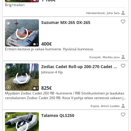
Brig+traileri
Hämeenkoski, Juha Salo
Suzumar MX-265 DX-265
400€
6
Erittäin kestävä ja vakaa kumivene. Hyvässä kunnossa.
Eurajoki, Markku Jasu
Zodiac Cadet Roll-up 200-270 Cadet 260
Johnson 4 Hp
825€
8
Myydään Zodiac Cadet 260 RB -kumivene / RIB Siistikuntoinen ja laadukas
ranskalainen Zodiac Cadet 260 RB. Kova V-pohja tekee veneestä vakaan ja
hyvän.
Espoo, Anton Luukko
Talamex QLS250