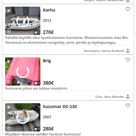
Kuopio, Viljami Heikkurinen
Karhu
2012
270€
5
Vähällä käytöllä ollut hyväkuntoinen kumivene. Moottorisuositus max 8hv.
Veneessä on alumiininen sisäpohja, airot, penkki ja täyttöpumppu.
Nurmijärvi, Hannu Kivikoski
Brig
380€
4
Kumivene johon voi laittaa moottorin.
Oulu, Vesa Wiander
Suzumar DS-230
2007
280€
4
Myydään ikäänsä nähden hyvässä kunnossa!