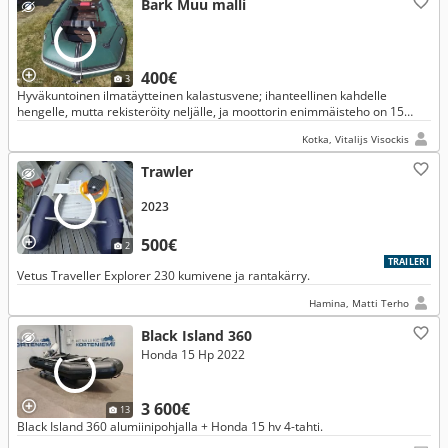
Bark Muu malli
400€
3
Hyväkuntoinen ilmatäytteinen kalastusvene; ihanteellinen kahdelle
hengelle, mutta rekisteröity neljälle, ja moottorin enimmäisteho on 15
hevosvoimaa.
Kotka, Vitalijs Visockis
Trawler
2023
500€
2
TRAILERI
Vetus Traveller Explorer 230 kumivene ja rantakärry.
Hamina, Matti Terho
Black Island 360
Honda 15 Hp 2022
3 600€
13
Black Island 360 alumiinipohjalla + Honda 15 hv 4-tahti.