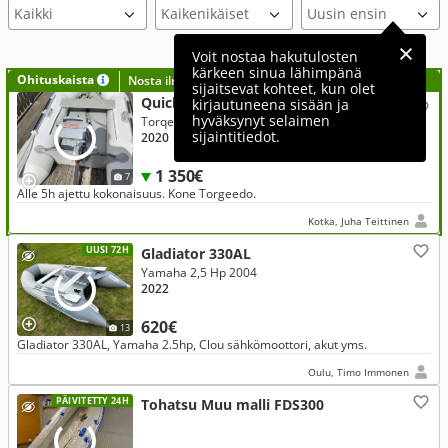
Voit nostaa hakutulosten
kärkeen sinua lähimpänä
Ohituskaista
Nosta ilmoituksesi tähän?
sijaitsevat kohteet, kun olet
Quicksilver Muu malli 240 Tendy
kirjautuneena sisään ja
hyväksynyt selaimen
Torqeedo 2 Hp 2020
sijaintitiedot.
2020
1 350€
7
Alle 5h ajettu kokonaisuus. Kone Torgeedo.
Kotka, Juha Teittinen
UUSI 72H
Gladiator 330AL
Yamaha 2,5 Hp 2004
2022
620€
13
Gladiator 330AL, Yamaha 2.5hp, Clou sähkömoottori, akut yms.
Oulu, Timo Immonen
PÄIVITETTY 24H
Tohatsu Muu malli FDS300