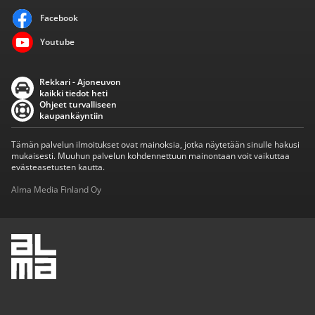
Facebook
Youtube
Rekkari - Ajoneuvon
kaikki tiedot heti
Ohjeet turvalliseen
kaupankäyntiin
Tämän palvelun ilmoitukset ovat mainoksia, jotka näytetään sinulle hakusi
mukaisesti. Muuhun palvelun kohdennettuun mainontaan voit vaikuttaa
evästeasetusten kautta.
Alma Media Finland Oy