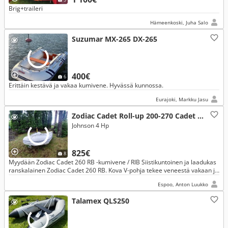
Brig+traileri
Hämeenkoski, Juha Salo
Suzumar MX-265 DX-265
400€
6
Erittäin kestävä ja vakaa kumivene. Hyvässä kunnossa.
Eurajoki, Markku Jasu
Zodiac Cadet Roll-up 200-270 Cadet 260
Johnson 4 Hp
825€
8
Myydään Zodiac Cadet 260 RB -kumivene / RIB Siistikuntoinen ja laadukas
ranskalainen Zodiac Cadet 260 RB. Kova V-pohja tekee veneestä vakaan ja
hyvän.
Espoo, Anton Luukko
Talamex QLS250