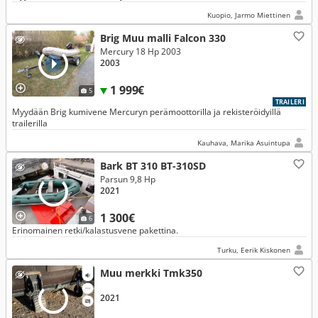
Kuopio, Jarmo Miettinen
Brig Muu malli Falcon 330
Mercury 18 Hp 2003
2003
1 999€
5
TRAILERI
Myydään Brig kumivene Mercuryn perämoottorilla ja rekisteröidyillä
trailerilla
Kauhava, Marika Asuintupa
Bark BT 310 BT-310SD
Parsun 9,8 Hp
2021
1 300€
6
Erinomainen retki/kalastusvene pakettina.
Turku, Eerik Kiskonen
Muu merkki Tmk350
2021