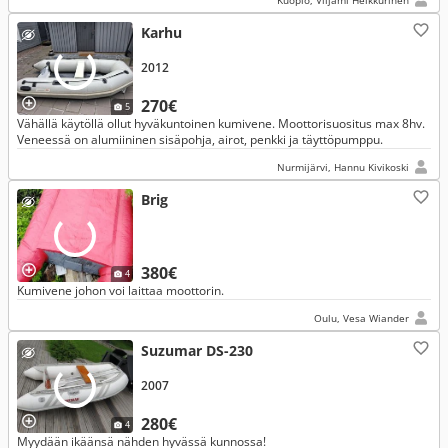
Kuopio, Viljami Heikkurinen
Karhu
2012
270€
5
Vähällä käytöllä ollut hyväkuntoinen kumivene. Moottorisuositus max 8hv.
Veneessä on alumiininen sisäpohja, airot, penkki ja täyttöpumppu.
Nurmijärvi, Hannu Kivikoski
Brig
380€
4
Kumivene johon voi laittaa moottorin.
Oulu, Vesa Wiander
Suzumar DS-230
2007
280€
4
Myydään ikäänsä nähden hyvässä kunnossa!