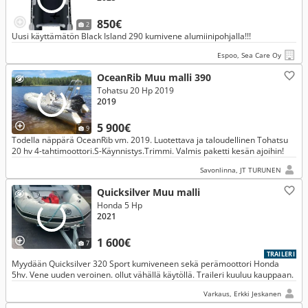
850€
2
Uusi käyttämätön Black Island 290 kumivene alumiinipohjalla!!!
Espoo, Sea Care Oy
OceanRib Muu malli 390
Tohatsu 20 Hp 2019
2019
5 900€
9
Todella näppärä OceanRib vm. 2019. Luotettava ja taloudellinen Tohatsu
20 hv 4-tahtimoottori.S-Käynnistys.Trimmi. Valmis paketti kesän ajoihin!
Savonlinna, JT TURUNEN
Quicksilver Muu malli
Honda 5 Hp
2021
1 600€
7
TRAILERI
Myydään Quicksilver 320 Sport kumiveneen sekä perämoottori Honda
5hv. Vene uuden veroinen. ollut vähällä käytöllä. Traileri kuuluu kauppaan.
Varkaus, Erkki Jeskanen