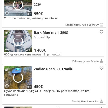
2026
950€
4
Verraton mukavuus, vakaus ja muotoilu
Kangasniemi, Puula-Sport Oy
Bark Muu malli 390S
Suzuki 8 Hp
1 400€
11
600 kg kantava vene mukaan 8hp moottori
Paltamo, Janne Raunio
Zodiac Open 3.1 Trooik
450€
6
Hyvää kantavus 400kg Ollut 15hv ja 9.9 hv perä moottori. Vaihto
soutuvene
Tornio, Henrii Kunelius