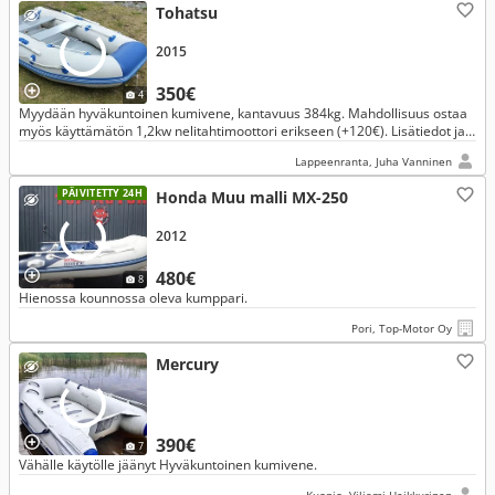
Tohatsu
2015
350€
4
Myydään hyväkuntoinen kumivene, kantavuus 384kg. Mahdollisuus ostaa
myös käyttämätön 1,2kw nelitahtimoottori erikseen (+120€). Lisätiedot ja
kyselyt vain SOITTAMALLA p. 0405734561.
Lappeenranta, Juha Vanninen
PÄIVITETTY 24H
Honda Muu malli MX-250
2012
480€
8
Hienossa kounnossa oleva kumppari.
Pori, Top-Motor Oy
Mercury
390€
7
Vähälle käytölle jäänyt Hyväkuntoinen kumivene.