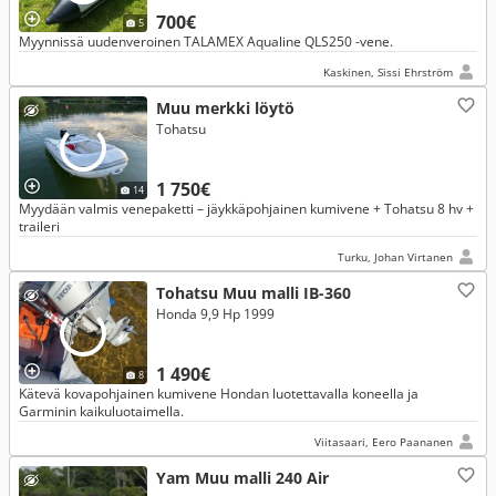
700€
5
Myynnissä uudenveroinen TALAMEX Aqualine QLS250 -vene.
Kaskinen, Sissi Ehrström
Muu merkki löytö
Tohatsu
1 750€
14
Myydään valmis venepaketti – jäykkäpohjainen kumivene + Tohatsu 8 hv +
traileri
Turku, Johan Virtanen
Tohatsu Muu malli IB-360
Honda 9,9 Hp 1999
1 490€
8
Kätevä kovapohjainen kumivene Hondan luotettavalla koneella ja
Garminin kaikuluotaimella.
Viitasaari, Eero Paananen
Yam Muu malli 240 Air