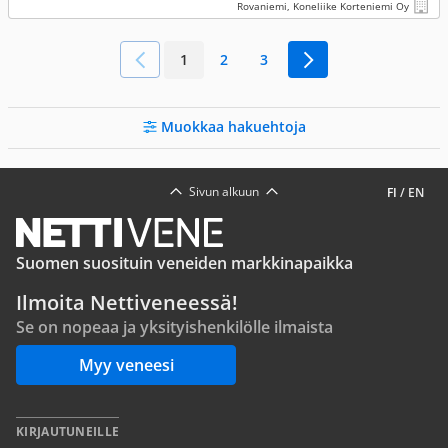
Rovaniemi, Koneliike Korteniemi Oy
1
2
3
Muokkaa hakuehtoja
Sivun alkuun
FI
/
EN
Suomen suosituin veneiden markkinapaikka
Ilmoita Nettiveneessä!
Se on nopeaa ja yksityishenkilölle ilmaista
Myy veneesi
KIRJAUTUNEILLE