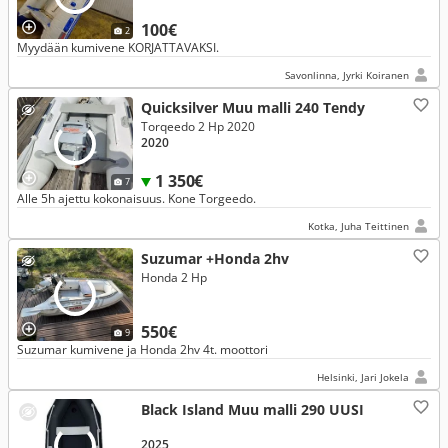
100€
2
Myydään kumivene KORJATTAVAKSI.
Savonlinna, Jyrki Koiranen
Quicksilver Muu malli 240 Tendy
Torqeedo 2 Hp 2020
2020
1 350€
7
Alle 5h ajettu kokonaisuus. Kone Torgeedo.
Kotka, Juha Teittinen
Suzumar +Honda 2hv
Honda 2 Hp
550€
9
Suzumar kumivene ja Honda 2hv 4t. moottori
Helsinki, Jari Jokela
Black Island Muu malli 290 UUSI
2025