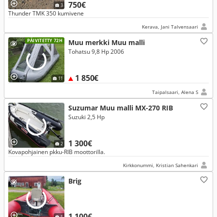
750€
3
Thunder TMK 350 kumivene
Kerava, Jani Talvensaari
PÄIVITETTY 72H
Muu merkki Muu malli
Tohatsu 9,8 Hp 2006
1 850€
11
Taipalsaari, Alena S
Suzumar Muu malli MX-270 RIB
Suzuki 2,5 Hp
1 300€
2
Kovapohjainen pkku-RIB moottorilla.
Kirkkonummi, Kristian Sahenkari
Brig
1 100€
5