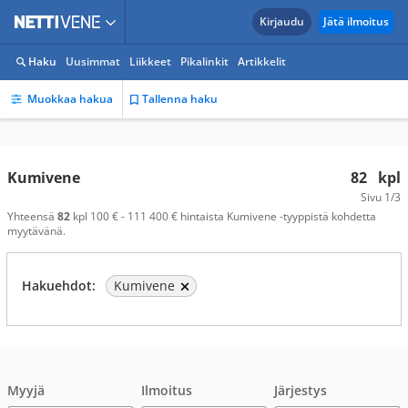
Kirjaudu
Jätä ilmoitus
Haku
Uusimmat
Liikkeet
Pikalinkit
Artikkelit
Muokkaa hakua
Tallenna haku
Kumivene
82
kpl
Sivu
1/3
Yhteensä
82
kpl 100 € - 111 400 € hintaista Kumivene -tyyppistä kohdetta
myytävänä.
Hakuehdot:
Kumivene
Myyjä
Ilmoitus
Järjestys