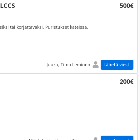
ELCCS
500€
ksi tai korjattavaksi. Puristukset kateissa.
Juuka, Timo Leminen
Lähetä viesti
200€