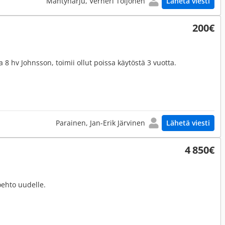
Mäntyharju, Verneri Toijonen
Lähetä viesti
200€
 hv Johnsson, toimii ollut poissa käytöstä 3 vuotta.
Parainen, Jan-Erik Järvinen
Lähetä viesti
4 850€
oehto uudelle.