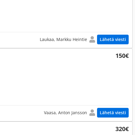
Laukaa, Markku Heintie
Lähetä viesti
150€
Vaasa, Anton Jansson
Lähetä viesti
320€