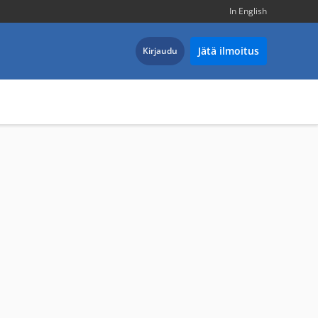
In English
Jätä ilmoitus
Kirjaudu