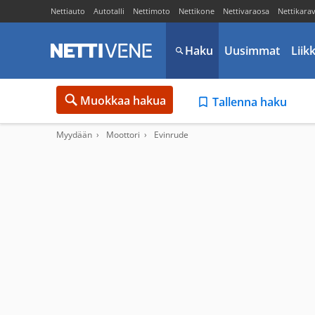
Nettiauto
Autotalli
Nettimoto
Nettikone
Nettivaraosa
Nettikara
Haku
Uusimmat
Liik
Muokkaa hakua
Tallenna haku
Myydään
Moottori
Evinrude