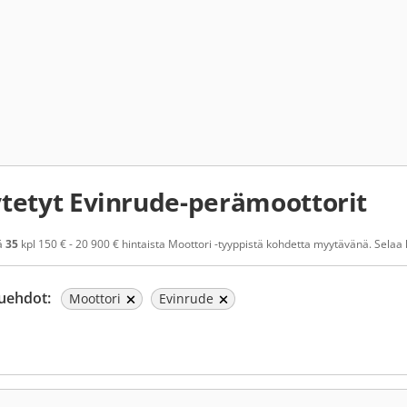
tetyt Evinrude-perämoottorit
ä
35
kpl 150 € - 20 900 € hintaista Moottori -tyyppistä kohdetta myytävänä. Selaa k
uehdot:
Moottori
Evinrude