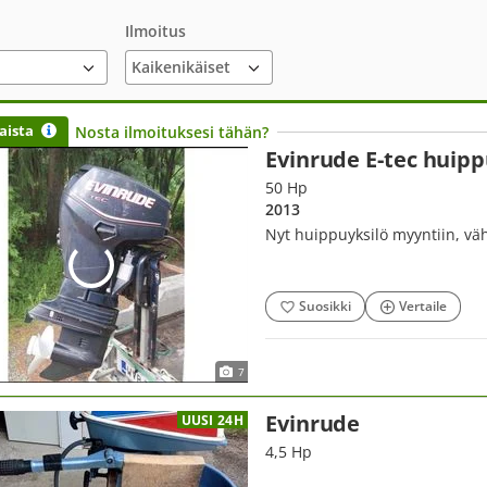
Ilmoitus
aista
Nosta ilmoituksesi tähän?
Evinrude E-tec huipp
50 Hp
2013
Nyt huippuyksilö myyntiin, väh
Suosikki
Vertaile
7
Evinrude
UUSI 24H
4,5 Hp