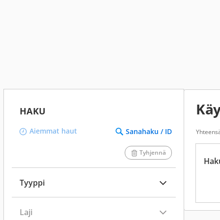
Käy
HAKU
Aiemmat haut
Sanahaku / ID
Yhteens
Tyhjennä
Hak
Tyyppi
Laji