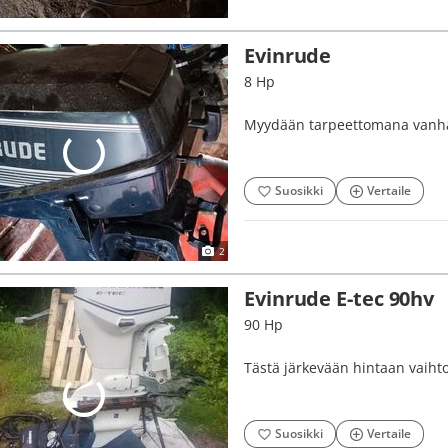
Evinrude
8 Hp
Myydään tarpeettomana vanha 8
Suosikki
Vertaile
2
Evinrude E-tec 90hv
90 Hp
Tästä järkevään hintaan vaiht
Suosikki
Vertaile