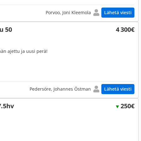
Porvoo, Joni Kleemola
Lähetä viesti
u 50
4 300€
än ajettu ja uusi perä!
Pedersöre, Johannes Östman
Lähetä viesti
7.5hv
250€