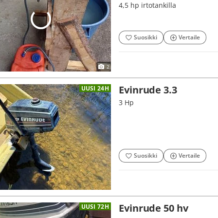
4,5 hp irtotankilla
Suosikki
Vertaile
2
Evinrude 3.3
UUSI 24H
3 Hp
Suosikki
Vertaile
Evinrude 50 hv
UUSI 72H