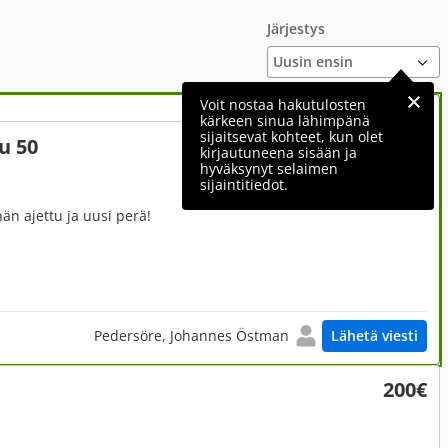
Järjestys
Voit nostaa hakutulosten
kärkeen sinua lähimpänä
sijaitsevat kohteet, kun olet
u 50
4 300€
kirjautuneena sisään ja
hyväksynyt selaimen
sijaintitiedot.
än ajettu ja uusi perä!
Pedersöre, Johannes Östman
Lähetä viesti
200€