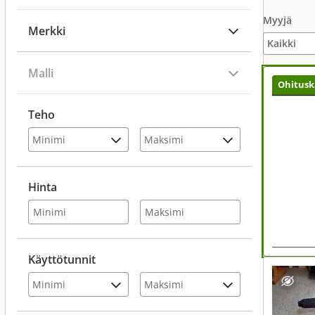
Myyjä
Merkki
Malli
Ohitusk
Teho
Hinta
Käyttötunnit