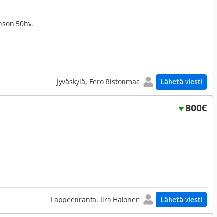
nson 50hv.
Jyväskylä, Eero Ristonmaa
Lähetä viesti
800€
Lappeenranta, Iiro Halonen
Lähetä viesti