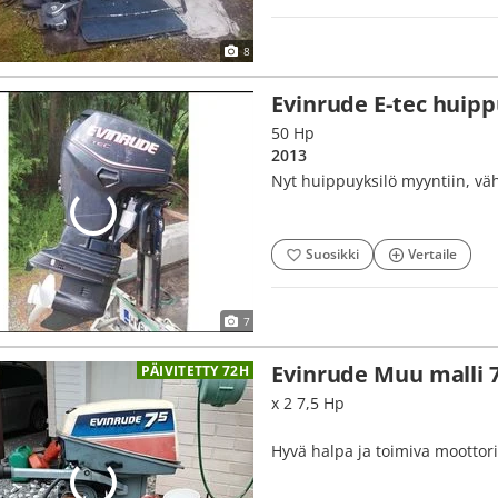
8
Evinrude E-tec huipp
50 Hp
2013
Nyt huippuyksilö myyntiin, väh
Suosikki
Vertaile
7
Evinrude Muu malli 
PÄIVITETTY 72H
x 2 7,5 Hp
Hyvä halpa ja toimiva moottori