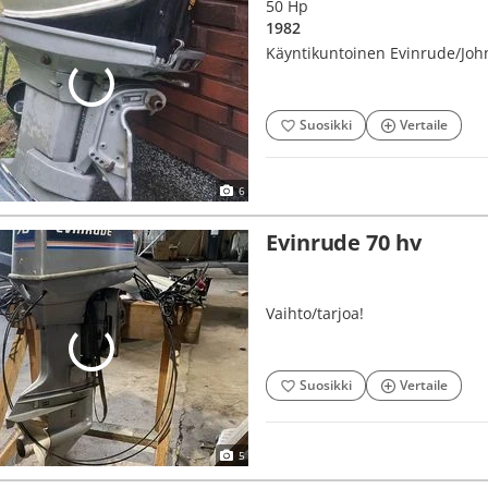
50 Hp
1982
Käyntikuntoinen Evinrude/Joh
Suosikki
Vertaile
6
Evinrude 70 hv
Vaihto/tarjoa!
Suosikki
Vertaile
5