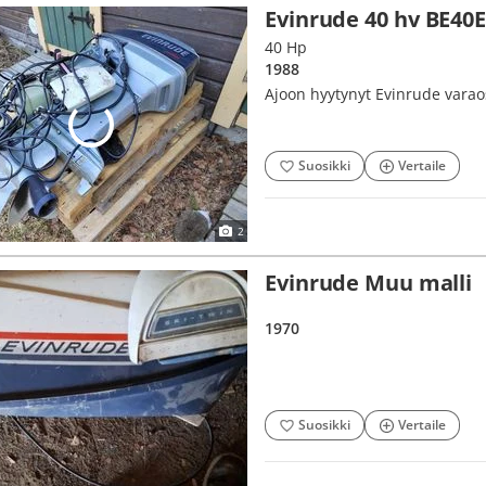
Evinrude 40 hv BE40
40 Hp
1988
Ajoon hyytynyt Evinrude varaosi
Suosikki
Vertaile
2
Evinrude Muu malli
1970
Suosikki
Vertaile