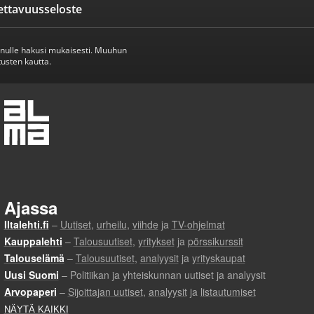
ettavuusseloste
inulle hakusi mukaisesti. Muuhun
usten kautta.