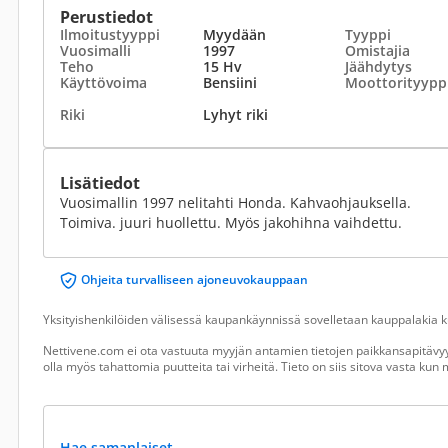
Perustiedot
Ilmoitustyyppi
Myydään
Tyyppi
Vuosimalli
1997
Omistajia
Teho
15 Hv
Jäähdytys
Käyttövoima
Bensiini
Moottorityypp
Riki
Lyhyt riki
Lisätiedot
Vuosimallin 1997 nelitahti Honda. Kahvaohjauksella.
Toimiva. juuri huollettu. Myös jakohihna vaihdettu.
Ohjeita turvalliseen ajoneuvokauppaan
Yksityishenkilöiden välisessä kaupankäynnissä sovelletaan kauppalakia ku
Nettivene.com ei ota vastuuta myyjän antamien tietojen paikkansapitävyy
olla myös tahattomia puutteita tai virheitä. Tieto on siis sitova vasta ku
Hae samanlaiset