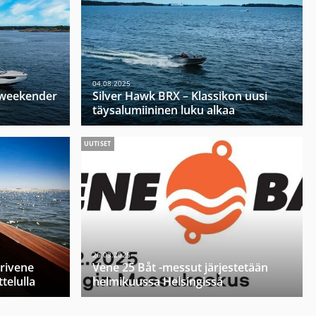
04.08.2025
u weekender
Silver Hawk BRX – Klassikon uusi
täysalumiininen luku alkaa
UUTISET
26.03.2025
orivene
Vene 25 Båt -messut järjestetään
telulla
helmikuussa Helsingissä