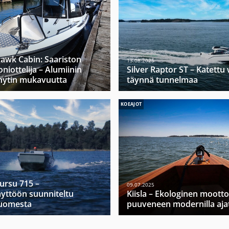
hawk Cabin: Saariston
13.08.2025
niottelija – Alumiinin
Silver Raptor ST – Katett
hytin mukavuutta
täynnä tunnelmaa
KOEAJOT
Mursu 715 –
09.07.2025
yttöön suunniteltu
Kiisla – Ekologinen moott
Suomesta
puuveneen modernilla ajat