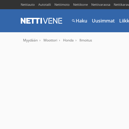
Nettiauto
Autotalli
Nettimoto
Nettikone
Nettivaraosa
Nettikara
Haku
Uusimmat
Liik
Myydään
Moottori
Honda
Ilmoitus