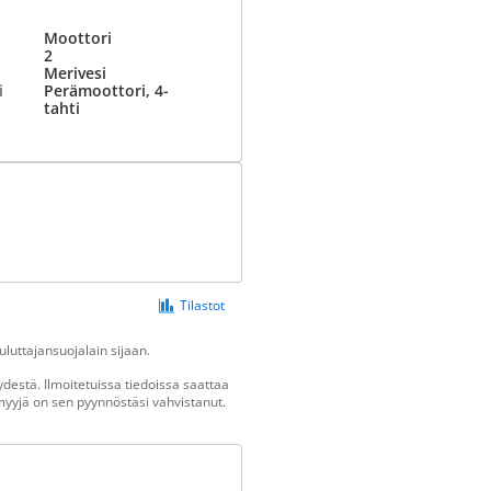
Moottori
2
Merivesi
i
Perämoottori, 4-
tahti
Tilastot
luttajansuojalain sijaan.
destä. Ilmoitetuissa tiedoissa saattaa
n myyjä on sen pyynnöstäsi vahvistanut.