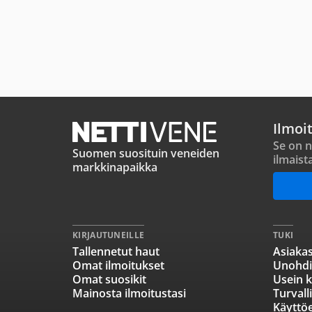
Ilmoi
Se on n
Suomen suosituin veneiden
ilmaist
markkinapaikka
KIRJAUTUNEILLE
TUKI
Tallennetut haut
Asiakas
Omat ilmoitukset
Unohdi
Omat suosikit
Usein k
Mainosta ilmoitustasi
Turvall
Käyttö