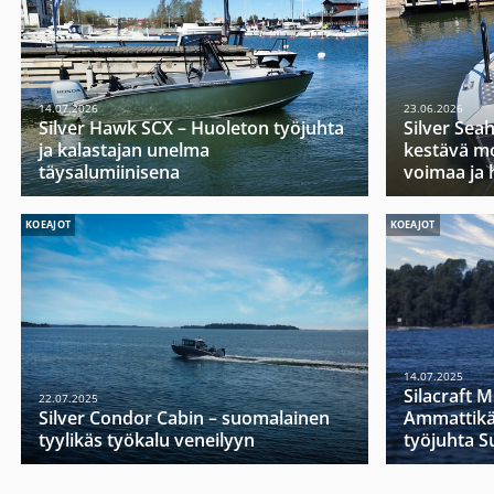
14.07.2026
23.06.2026
Silver Hawk SCX – Huoleton työjuhta
Silver Sea
ja kalastajan unelma
kestävä mo
täysalumiinisena
voimaa ja 
KOEAJOT
KOEAJOT
14.07.2025
Silacraft 
22.07.2025
Silver Condor Cabin – suomalainen
Ammattikä
tyylikäs työkalu veneilyyn
työjuhta 