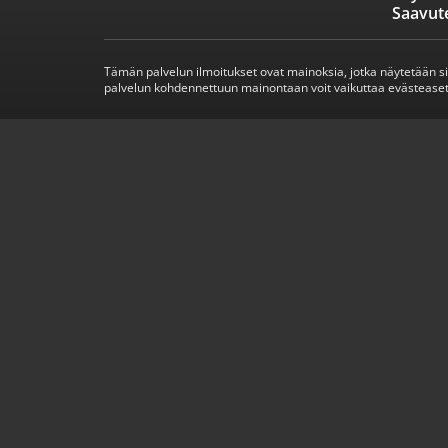
Saavut
Tämän palvelun ilmoitukset ovat mainoksia, jotka näytetään s
palvelun kohdennettuun mainontaan voit vaikuttaa evästeaset