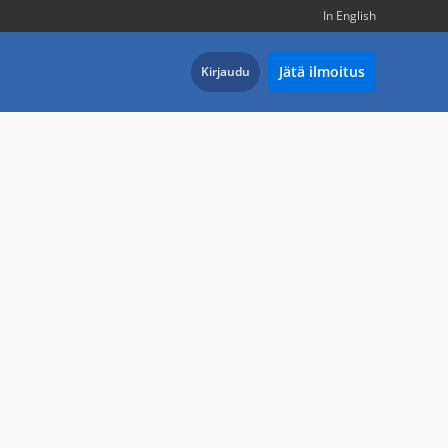
In English
Jätä ilmoitus
Kirjaudu