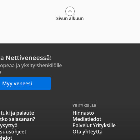
Sivun alkuun
ta Nettiveneessä!
opeaa ja yksityishenkilölle
a
Myy veneesi
YRITYKSILLE
tuki ja palaute
Hinnasto
tko salasanan?
Mediatiedot
ysyttyä
Palvelut Yrityksille
isuusohjeet
Ota yhteyttä
ehdot