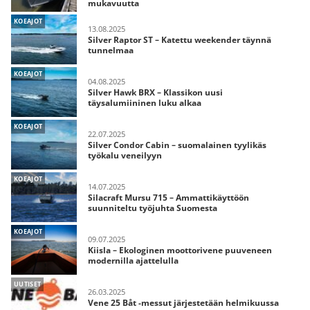
mukavuutta
KOEAJOT
13.08.2025
Silver Raptor ST – Katettu weekender täynnä
tunnelmaa
KOEAJOT
04.08.2025
Silver Hawk BRX – Klassikon uusi
täysalumiininen luku alkaa
KOEAJOT
22.07.2025
Silver Condor Cabin – suomalainen tyylikäs
työkalu veneilyyn
KOEAJOT
14.07.2025
Silacraft Mursu 715 – Ammattikäyttöön
suunniteltu työjuhta Suomesta
KOEAJOT
09.07.2025
Kiisla – Ekologinen moottorivene puuveneen
modernilla ajattelulla
UUTISET
26.03.2025
Vene 25 Båt -messut järjestetään helmikuussa