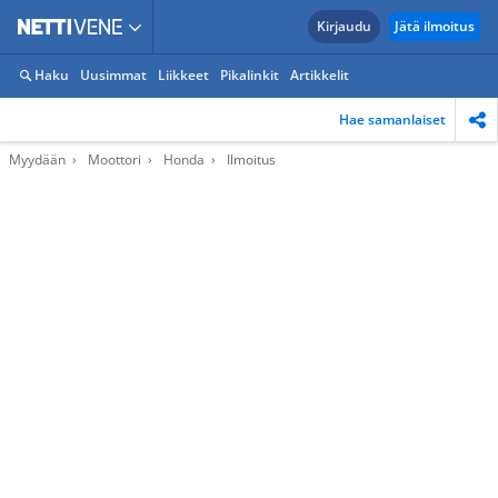
Kirjaudu
Jätä ilmoitus
Haku
Uusimmat
Liikkeet
Pikalinkit
Artikkelit
Hae samanlaiset
Myydään
Moottori
Honda
Ilmoitus