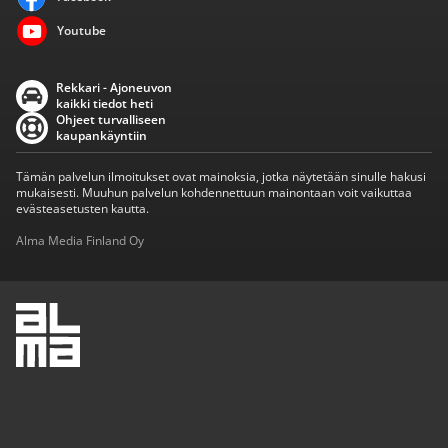
Youtube
Rekkari - Ajoneuvon
kaikki tiedot heti
Ohjeet turvalliseen
kaupankäyntiin
Tämän palvelun ilmoitukset ovat mainoksia, jotka näytetään sinulle hakusi
mukaisesti. Muuhun palvelun kohdennettuun mainontaan voit vaikuttaa
evästeasetusten kautta.
Alma Media Finland Oy