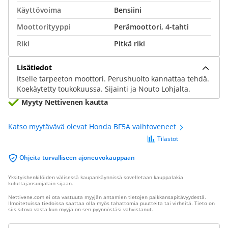
Käyttövoima
Bensiini
Moottorityyppi
Perämoottori, 4-tahti
Riki
Pitkä riki
Lisätiedot
Itselle tarpeeton moottori. Perushuolto kannattaa tehdä.
Koekäytetty toukokuussa. Sijainti ja Nouto Lohjalta.
Myyty Nettivenen kautta
Katso myytävävä olevat Honda BF5A vaihtoveneet
Tilastot
Ohjeita turvalliseen ajoneuvokauppaan
Yksityishenkilöiden välisessä kaupankäynnissä sovelletaan kauppalakia
kuluttajansuojalain sijaan.
Nettivene.com ei ota vastuuta myyjän antamien tietojen paikkansapitävyydestä.
Ilmoitetuissa tiedoissa saattaa olla myös tahattomia puutteita tai virheitä. Tieto on
siis sitova vasta kun myyjä on sen pyynnöstäsi vahvistanut.