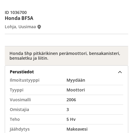
ID 1036700
Honda BF5A
Lohja, Uusimaa
Honda 5hp pitkärikinen perämoottori, bensakanisteri,
bensaletku ja liitin.
Perustiedot
Ilmoitustyyppi
Myydään
Tyyppi
Moottori
Vuosimalli
2006
Omistajia
3
Teho
5 Hv
Jäähdytys
Makeavesi