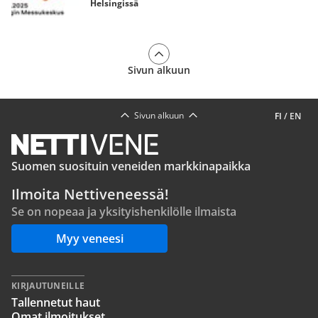
Helsingissä
Sivun alkuun
Sivun alkuun
FI
/
EN
Suomen suosituin veneiden markkinapaikka
Ilmoita Nettiveneessä!
Se on nopeaa ja yksityishenkilölle ilmaista
Myy veneesi
KIRJAUTUNEILLE
Tallennetut haut
Omat ilmoitukset