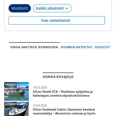
Moottorit
Hae samanlaiset
SINUA SAATTAISI KIINNOSTAA
AIEMMIN KATSOTUT
SUOSITUT
HONDA KOEAJOJA
KOEAJOT
14.07.2026
Silver Hawk SCX – Huoleton työjuhta ja
kalastajan unelma täysalumiinisena
KOEAJOT
23.06.2026
Silver Seahawk Cabin: Saariston kestävä
moniottelija – Alumiinin voimaa ja hytin