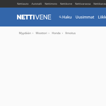
Nettiauto
Autotalli
Nettimoto
Nettikone
Nettivaraosa
Nettikara
Haku
Uusimmat
Liik
Myydään
Moottori
Honda
Ilmoitus