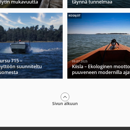
hytin mukavuutta
täynnä tunnelmaa
KOEAJOT
Mursu 715 –
09.07.2025
yttöön suunniteltu
Kiisla – Ekologinen moott
Suomesta
puuveneen modernilla ajat
Sivun alkuun