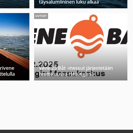
täysalumiininen luku alkaa
UUTISET
26.03.2025
orivene
Vene 25 Båt -messut järjestetään
telulla
helmikuussa Helsingissä