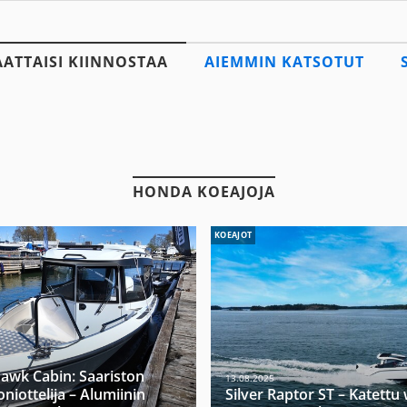
AATTAISI KIINNOSTAA
AIEMMIN KATSOTUT
HONDA KOEAJOJA
KOEAJOT
hawk Cabin: Saariston
13.08.2025
niottelija – Alumiinin
Silver Raptor ST – Katett