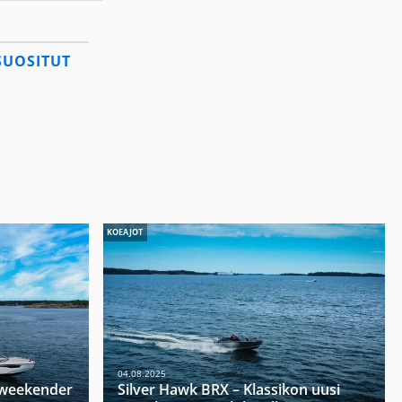
SUOSITUT
KOEAJOT
04.08.2025
u weekender
Silver Hawk BRX – Klassikon uusi