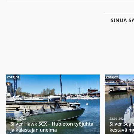
SINUA S
KOEAJOT
KOEAJOT
14.07.2026
23.06.2026
Silver Hawk SCX – Huoleton työjuhta
Silver Sea
ja kalastajan unelma
kestävä mo