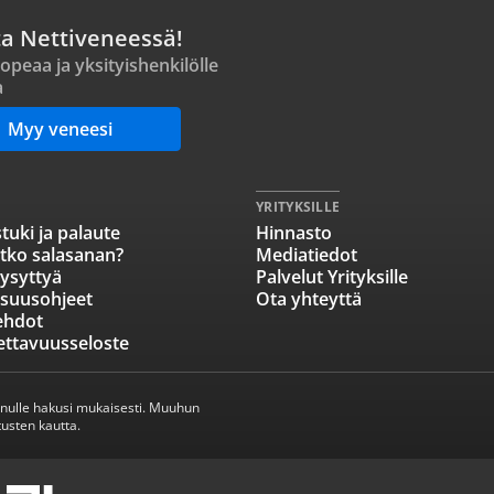
ta Nettiveneessä!
opeaa ja yksityishenkilölle
a
Myy veneesi
YRITYKSILLE
tuki ja palaute
Hinnasto
tko salasanan?
Mediatiedot
ysyttyä
Palvelut Yrityksille
isuusohjeet
Ota yhteyttä
ehdot
ettavuusseloste
inulle hakusi mukaisesti. Muuhun
usten kautta.