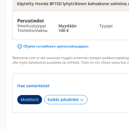
Käytetty Honda BF15D lyhytrikinen kahvakone valmiina 
Perustiedot
Ilmoitustyyppi
Myydään
Tyyppi
Toimistomaksu
100 €
Ohjeita turvalliseen ajoneuvokauppaan
Nettivene.com ei ota vastuuta myyjän antamien tietojen paikkansapitävyy
olla myös tahattomia puutteita tai virheitä. Tieto on siis sitova vasta ku
Hae samanlaiset
Moottorit