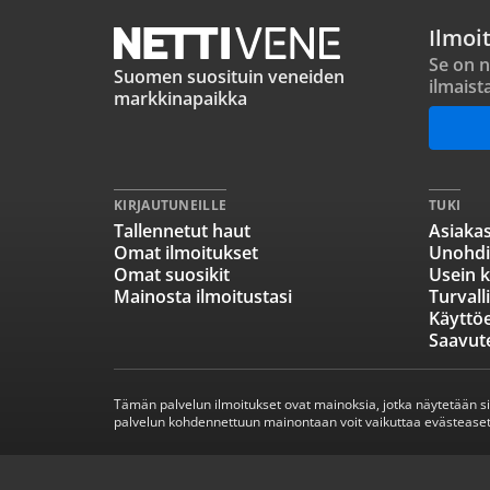
Ilmoi
Se on n
Suomen suosituin veneiden
ilmaist
markkinapaikka
KIRJAUTUNEILLE
TUKI
Tallennetut haut
Asiakas
Omat ilmoitukset
Unohdi
Omat suosikit
Usein k
Mainosta ilmoitustasi
Turvall
Käyttö
Saavut
Tämän palvelun ilmoitukset ovat mainoksia, jotka näytetään s
palvelun kohdennettuun mainontaan voit vaikuttaa evästeaset