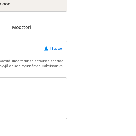
ajoon
Moottori
Tilastot
destä. Ilmoitetuissa tiedoissa saattaa
n myyjä on sen pyynnöstäsi vahvistanut.