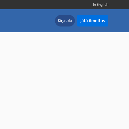
In English
Jätä ilmoitus
Kirjaudu