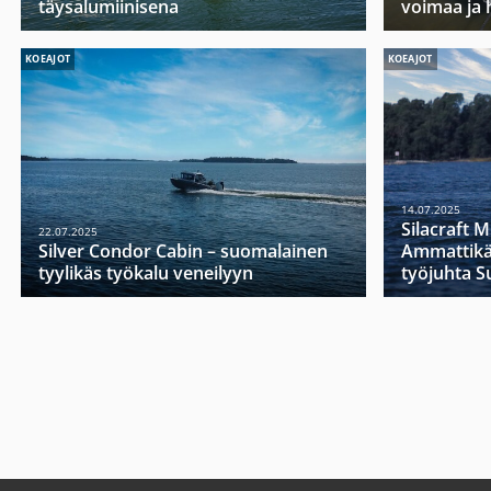
täysalumiinisena
voimaa ja 
KOEAJOT
KOEAJOT
14.07.2025
Silacraft 
22.07.2025
Silver Condor Cabin – suomalainen
Ammattikä
tyylikäs työkalu veneilyyn
työjuhta 