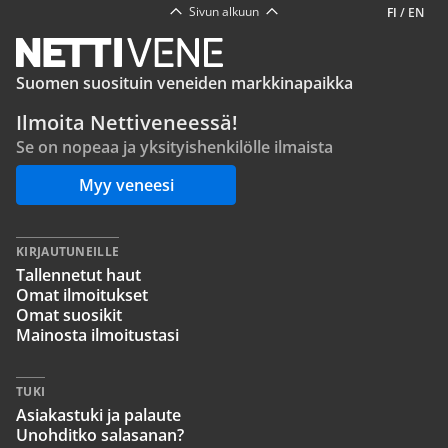
Sivun alkuun
FI
/
EN
Suomen suosituin veneiden markkinapaikka
Ilmoita Nettiveneessä!
Se on nopeaa ja yksityishenkilölle ilmaista
Myy veneesi
KIRJAUTUNEILLE
Tallennetut haut
Omat ilmoitukset
Omat suosikit
Mainosta ilmoitustasi
TUKI
Asiakastuki ja palaute
Unohditko salasanan?