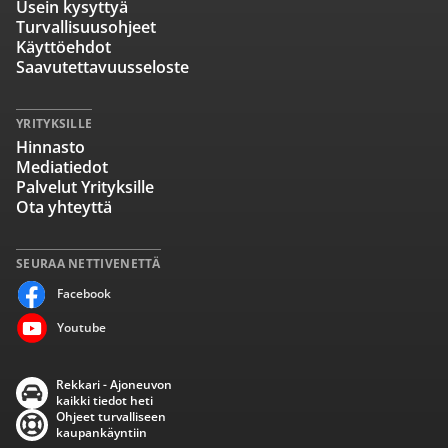
Usein kysyttyä
Turvallisuusohjeet
Käyttöehdot
Saavutettavuusseloste
YRITYKSILLE
Hinnasto
Mediatiedot
Palvelut Yrityksille
Ota yhteyttä
SEURAA NETTIVENETTÄ
Facebook
Youtube
Rekkari - Ajoneuvon
kaikki tiedot heti
Ohjeet turvalliseen
kaupankäyntiin