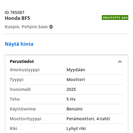
ID 785087
Honda BF5
PÄIVITETTY 24H
Kuopio, Pohjois-Savo
Näytä hinta
Perustiedot
Ilmoitustyyppi
Myydään
Tyyppi
Moottori
Vuosimalli
2025
Teho
5 Hv
Käyttövoima
Bensiini
Moottorityyppi
Perämoottori, 4-tahti
Riki
Lyhyt riki