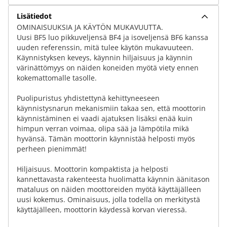
Lisätiedot
OMINAISUUKSIA JA KÄYTÖN MUKAVUUTTA.
Uusi BF5 luo pikkuveljensä BF4 ja isoveljensä BF6 kanssa
uuden referenssin, mitä tulee käytön mukavuuteen.
Käynnistyksen keveys, käynnin hiljaisuus ja käynnin
värinättömyys on näiden koneiden myötä viety ennen
kokemattomalle tasolle.
Puolipuristus yhdistettynä kehittyneeseen
käynnistysnarun mekanismiin takaa sen, että moottorin
käynnistäminen ei vaadi ajatuksen lisäksi enää kuin
himpun verran voimaa, olipa sää ja lämpötila mikä
hyvänsä. Tämän moottorin käynnistää helposti myös
perheen pienimmät!
Hiljaisuus. Moottorin kompaktista ja helposti
kannettavasta rakenteesta huolimatta käynnin äänitason
mataluus on näiden moottoreiden myötä käyttäjälleen
uusi kokemus. Ominaisuus, jolla todella on merkitystä
käyttäjälleen, moottorin käydessä korvan vieressä.