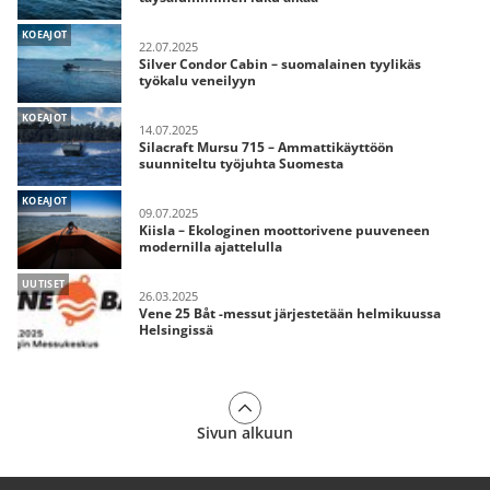
KOEAJOT
22.07.2025
Silver Condor Cabin – suomalainen tyylikäs
työkalu veneilyyn
KOEAJOT
14.07.2025
Silacraft Mursu 715 – Ammattikäyttöön
suunniteltu työjuhta Suomesta
KOEAJOT
09.07.2025
Kiisla – Ekologinen moottorivene puuveneen
modernilla ajattelulla
UUTISET
26.03.2025
Vene 25 Båt -messut järjestetään helmikuussa
Helsingissä
Sivun alkuun