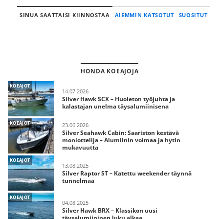
SINUA SAATTAISI KIINNOSTAA
AIEMMIN KATSOTUT
SUOSITUT
HONDA KOEAJOJA
KOEAJOT
14.07.2026
Silver Hawk SCX – Huoleton työjuhta ja
kalastajan unelma täysalumiinisena
KOEAJOT
23.06.2026
Silver Seahawk Cabin: Saariston kestävä
moniottelija – Alumiinin voimaa ja hytin
mukavuutta
KOEAJOT
13.08.2025
Silver Raptor ST – Katettu weekender täynnä
tunnelmaa
KOEAJOT
04.08.2025
Silver Hawk BRX – Klassikon uusi
täysalumiininen luku alkaa