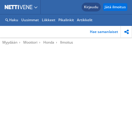
Kirjaudu
Jätä ilmoitus
Haku
Uusimmat
Liikkeet
Pikalinkit
Artikkelit
Hae samanlaiset
Myydään
Moottori
Honda
Ilmoitus