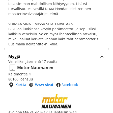
tasaisimman mahdollisen kiihtyvyyden. Lisäksi
turvallisuutesi vesillä takaa Hondan elektroninen
moottorinvalvontajärjestelmä.
VOIMAA SINNE MISSÄ SITÄ TARVITAAN.
BF20 on luokkansa kevyin perämoottori ja sopii siksi
kaikkiin veneisiin. Se on myös ihanteellinen ratkaisu,
mikäli haluat korvata vanhan kaksitahtiperämoottorisi
uusimalla nelitahtitekniikalla.
Myyjä
Veneliike, Jäsenenä 17 vuotta
Motor Naumanen
Kaltimontie 4
80100 Joensuu
Kartta
Www-sivut
Facebook
Avoinna Ma-Pe klo 8-17 Lauantaisin 9-14