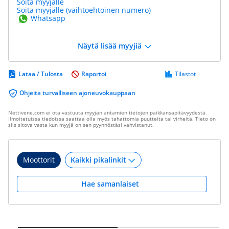
Soita myyjälle
Soita myyjälle (vaihtoehtoinen numero)
Whatsapp
Näytä lisää myyjiä
Lataa / Tulosta
Raportoi
Tilastot
Ohjeita turvalliseen ajoneuvokauppaan
Nettivene.com ei ota vastuuta myyjän antamien tietojen paikkansapitävyydestä.
Ilmoitetuissa tiedoissa saattaa olla myös tahattomia puutteita tai virheitä. Tieto on
siis sitova vasta kun myyjä on sen pyynnöstäsi vahvistanut.
Moottorit
Hae samanlaiset