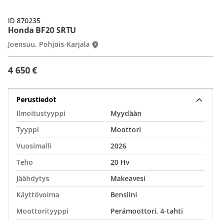
ID 870235
Honda BF20 SRTU
Joensuu, Pohjois-Karjala
4 650 €
Perustiedot
Ilmoitustyyppi
Myydään
Tyyppi
Moottori
Vuosimalli
2026
Teho
20 Hv
Jäähdytys
Makeavesi
Käyttövoima
Bensiini
Moottorityyppi
Perämoottori, 4-tahti