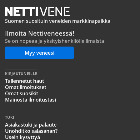
Suomen suosituin veneiden markkinapaikka
Ilmoita Nettiveneessä!
Se on nopeaa ja yksityishenkilölle ilmaista
Myy veneesi
KIRJAUTUNEILLE
Tallennetut haut
Omat ilmoitukset
Omat suosikit
Mainosta ilmoitustasi
TUKI
Asiakastuki ja palaute
Unohditko salasanan?
Usein kysyttyä