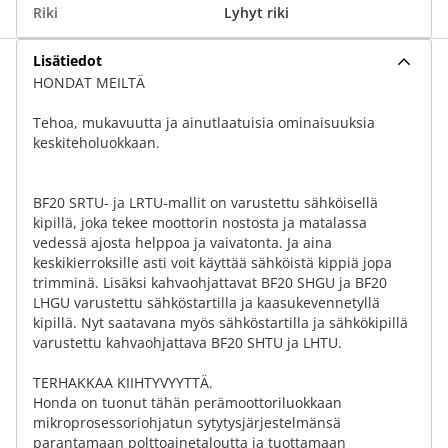
Riki
Lyhyt riki
Lisätiedot
HONDAT MEILTÄ
Tehoa, mukavuutta ja ainutlaatuisia ominaisuuksia
keskiteholuokkaan.
BF20 SRTU- ja LRTU-mallit on varustettu sähköisellä
kipillä, joka tekee moottorin nostosta ja matalassa
vedessä ajosta helppoa ja vaivatonta. Ja aina
keskikierroksille asti voit käyttää sähköistä kippiä jopa
trimminä. Lisäksi kahvaohjattavat BF20 SHGU ja BF20
LHGU varustettu sähköstartilla ja kaasukevennetyllä
kipillä. Nyt saatavana myös sähköstartilla ja sähkökipillä
varustettu kahvaohjattava BF20 SHTU ja LHTU.
TERHAKKAA KIIHTYVYYTTÄ.
Honda on tuonut tähän perämoottoriluokkaan
mikroprosessoriohjatun sytytysjärjestelmänsä
parantamaan polttoainetaloutta ja tuottamaan