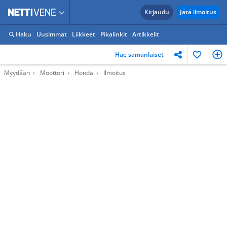
Kirjaudu
Jätä ilmoitus
Haku
Uusimmat
Liikkeet
Pikalinkit
Artikkelit
Hae samanlaiset
Myydään
Moottori
Honda
Ilmoitus