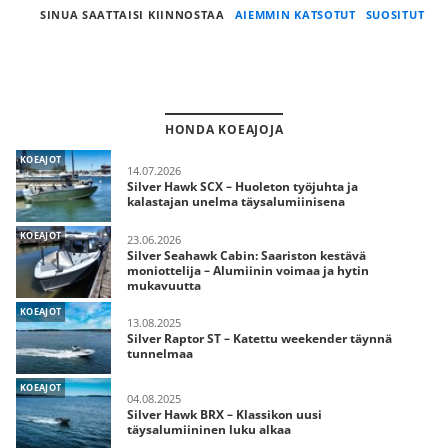
SINUA SAATTAISI KIINNOSTAA
AIEMMIN KATSOTUT
SUOSITUT
HONDA KOEAJOJA
KOEAJOT
14.07.2026
Silver Hawk SCX – Huoleton työjuhta ja
kalastajan unelma täysalumiinisena
KOEAJOT
23.06.2026
Silver Seahawk Cabin: Saariston kestävä
moniottelija – Alumiinin voimaa ja hytin
mukavuutta
KOEAJOT
13.08.2025
Silver Raptor ST – Katettu weekender täynnä
tunnelmaa
KOEAJOT
04.08.2025
Silver Hawk BRX – Klassikon uusi
täysalumiininen luku alkaa