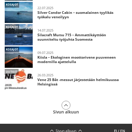
KOEAJOT
22.07.2025
Silver Condor Cabin – suomalainen tyylikäs
työkalu veneilyyn
KOEAJOT
14.07.2025
Silacraft Mursu 715 – Ammattikäyttöön
suunniteltu työjuhta Suomesta
KOEAJOT
09.07.2025
Kiisla – Ekologinen moottorivene puuveneen
modernilla ajattelulla
UUTISET
26.03.2025
Vene 25 Båt -messut järjestetään helmikuussa
Helsingissä
Sivun alkuun
Sivun alkuun
FI
/
EN